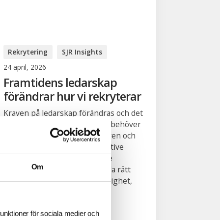
Rekrytering
SJR Insights
24 april, 2026
Framtidens ledarskap
förändrar hur vi rekryterar
Kraven på ledarskap förändras och det
gör också hur organisationer behöver
rekrytera. För Hendrik Dahlgren och
Anders Dareholt på SJR Executive
Search handlar det i allt större
Om
utsträckning om att säkerställa rätt
beslut i en mer komplex verklighet,
där...
funktioner för sociala medier och