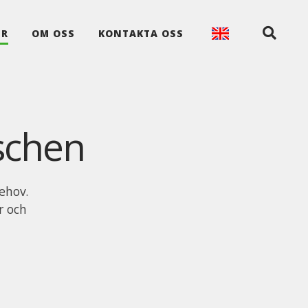
ER
OM OSS
KONTAKTA OSS
schen
ehov.
r och