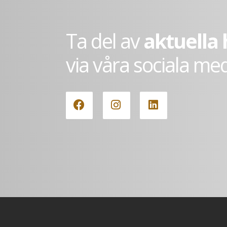
Ta del av
aktuella
via våra sociala me