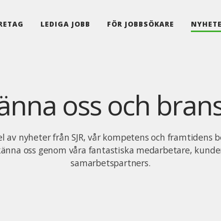
RETAG
LEDIGA JOBB
FÖR JOBBSÖKARE
NYHET
känna oss och bran
el av nyheter från SJR, vår kompetens och framtidens b
känna oss genom våra fantastiska medarbetare, kunde
samarbetspartners.