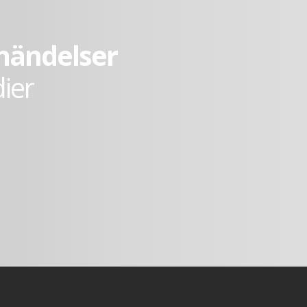
 händelser
dier