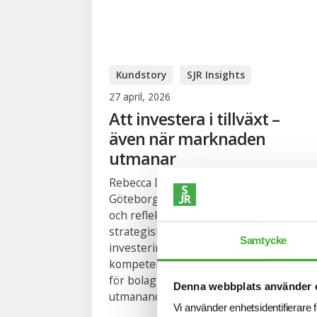
Kundstory
SJR Insights
27 april, 2026
Att investera i tillväxt –
även när marknaden
utmanar
Rebecca Dellborg, regionchef SJR
Göteborg, delar med sig av insikter
och reflektioner från arbetet med
strategiska rekryteringar – och hur
Samtycke
investeringar i rätt affärskritisk
kompetens kan göra verklig skillnad
för bolags tillväxt, speciellt i
Denna webbplats använder 
utmanande...
Vi använder enhetsidentifierare f