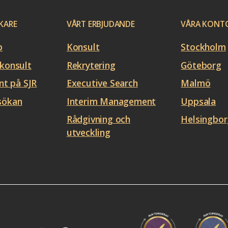
KARE
VÅRT ERBJUDANDE
VÅRA KONT
b
Konsult
Stockholm
konsult
Rekrytering
Göteborg
nt på SJR
Executive Search
Malmö
sökan
Interim Management
Uppsala
Rådgivning och
Helsingbor
utveckling