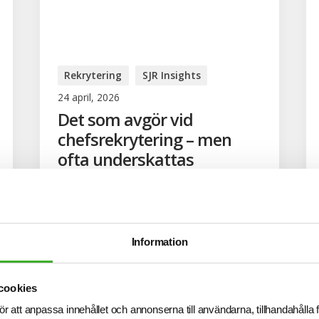
Rekrytering
SJR Insights
24 april, 2026
Det som avgör vid
chefsrekrytering – men
ofta underskattas
Det som avgör kvaliteten och det
långsiktiga resultatet av en
chefsrekrytering ligger ofta i det som
underskattas. Hendrik Dahlgren och
Information
Anders Dareholt, seniorkonsulter på
SJR Executive Search i Stockholm, ser
avgörande värde i rätt förutsättningar,
cookies
mar...
ör att anpassa innehållet och annonserna till användarna, tillhandahålla 