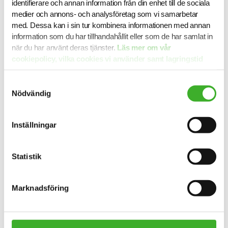
identifierare och annan information från din enhet till de sociala
medier och annons- och analysföretag som vi samarbetar
med. Dessa kan i sin tur kombinera informationen med annan
STEG 13
information som du har tillhandahållit eller som de har samlat in
Succé
när du har använt deras tjänster.
Läs mer om vår
Självklart!
cookiepolicy, vilka cookies vi använder samt lagringstid
här.
Samtyckesval
Nödvändig
Redo att komma igång? Hör av dig!
Inställningar
Statistik
Marknadsföring
Ett urval av våra kunder