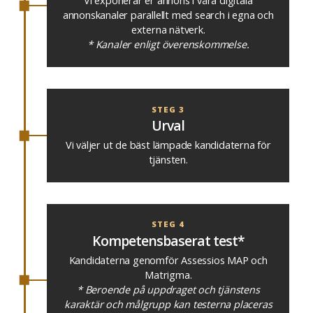
Vi exponerar er annons i våra digitala
annonskanaler parallellt med search i egna och
externa nätverk.
* Kanaler enligt överenskommelse.
STEG 3
Urval
Vi väljer ut de bäst lämpade kandidaterna för
tjänsten.
STEG 4
Kompetensbaserat test*
Kandidaterna genomför Assessios MAP och
Matrigma.
* Beroende på uppdraget och tjänstens
karaktär och målgrupp kan testerna placeras