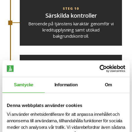
STEG 10
Särskilda kontroller
Beroende på tjänstens karaktär genomför vi
kreditupplysning samt utökad
bakgrundskontroll.
STEG 11
Anställning
Ni signerar kontrakt med kandidaten.
Samtycke
Information
Om
Denna webbplats använder cookies
STEG 12
Uppföljning & coachning
Vi använder enhetsidentifierare för att anpassa innehållet och
Vi följer er och kandidaten i 6 månader.
annonserna till användarna, tillhandahålla funktioner för sociala
medier och analysera vår trafik. Vi vidarebefordrar även sådana