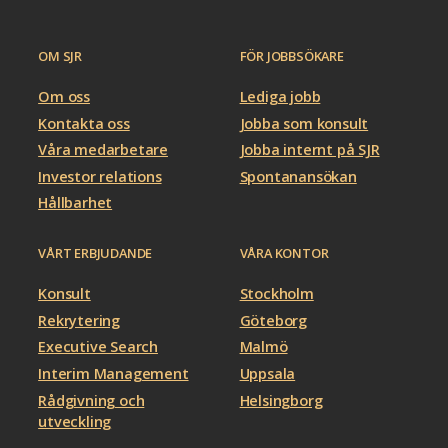
OM SJR
FÖR JOBBSÖKARE
Om oss
Lediga jobb
Kontakta oss
Jobba som konsult
Våra medarbetare
Jobba internt på SJR
Investor relations
Spontanansökan
Hållbarhet
VÅRT ERBJUDANDE
VÅRA KONTOR
Konsult
Stockholm
Rekrytering
Göteborg
Executive Search
Malmö
Interim Management
Uppsala
Rådgivning och
Helsingborg
utveckling