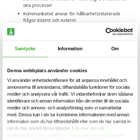
sina processer
Kommunikativt ansvar för hållbarhetsrelaterade
frågor internt och externt
I vissa organisationer har hållbarhetschefen ett eget team,
i andra fall är det en ensamroll med tvärfunktionellt
ansvar. Rollen förekommer både inom privat och offentlig
Samtycke
Information
Om
sektor, samt i bolag av varierande storlek – från
tillväxtbolag till stora koncerner.
Denna webbplats använder cookies
Vilka branscher rekryterar till
Vi använder enhetsidentifierare för att anpassa innehållet och
dessa roller?
annonserna till användarna, tillhandahålla funktioner för sociala
medier och analysera vår trafik. Vi vidarebefordrar även sådana
identifierare och annan information från din enhet till de sociala
Efterfrågan på hållbarhetskompetens ökar brett – både
medier och annons- och analysföretag som vi samarbetar
bland börsbolag, offentliga aktörer och tillväxtbolag.
Branscher med särskilt starkt fokus på hållbarhet
med. Dessa kan i sin tur kombinera informationen med annan
inkluderar:
information som du har tillhandahållit eller som de har samlat in
när du har använt deras tjänster.
Läs mer om vår
Inom bank, finans- och försäkringssektorn är alla tre
cookiepolicy, vilka cookies vi använder samt lagringstid
områden av stor vikt – ekonomisk, social och miljö