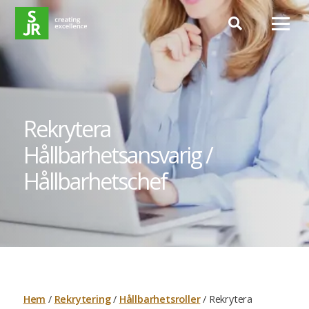
Hoppa till innehåll
Rekrytera
Hållbarhetsansvarig /
Hållbarhetschef
Hem
/
Rekrytering
/
Hållbarhetsroller
/
Rekrytera