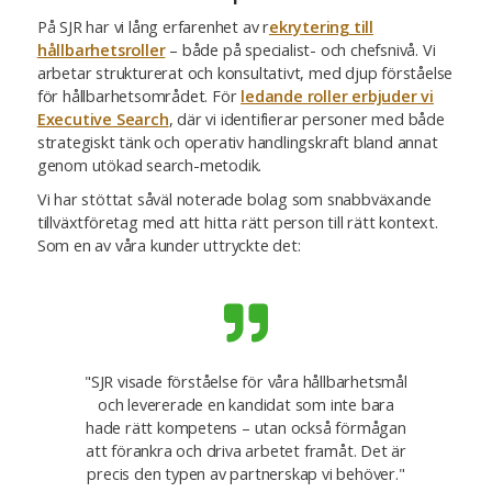
På SJR har vi lång erfarenhet av r
ekrytering till
hållbarhetsroller
– både på specialist- och chefsnivå. Vi
arbetar strukturerat och konsultativt, med djup förståelse
för hållbarhetsområdet. För
ledande roller erbjuder vi
Executive Search
, där vi identifierar personer med både
strategiskt tänk och operativ handlingskraft bland annat
genom utökad search-metodik.
Vi har stöttat såväl noterade bolag som snabbväxande
tillväxtföretag med att hitta rätt person till rätt kontext.
Som en av våra kunder uttryckte det:
"SJR visade förståelse för våra hållbarhetsmål
och levererade en kandidat som inte bara
hade rätt kompetens – utan också förmågan
att förankra och driva arbetet framåt. Det är
precis den typen av partnerskap vi behöver."