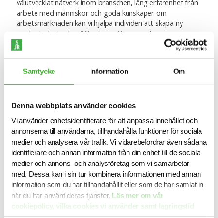
välutvecklat nätverk inom branschen, lång erfarenhet från
arbete med människor och goda kunskaper om
arbetsmarknaden kan vi hjälpa individen att skapa ny
medvetenhet och möjliggöra nytt agerande.
Våra handledare
Samtycke
Information
Om
Våra karriärvägledare är personal- och beteendevetare
med mångårig erfarenhet av ledar- och teamutveckling
och våra coacher är certifierade och diplomerade enligt
Denna webbplats använder cookies
ICF (International Coach Federation).
Vi använder enhetsidentifierare för att anpassa innehållet och
annonserna till användarna, tillhandahålla funktioner för sociala
medier och analysera vår trafik. Vi vidarebefordrar även sådana
Kontakt
identifierare och annan information från din enhet till de sociala
medier och annons- och analysföretag som vi samarbetar
För ytterligare information och prisförfrågan vänligen
med. Dessa kan i sin tur kombinera informationen med annan
kontakta Hanna Niklasson på telefon 070-471 59 01 eller
information som du har tillhandahållit eller som de har samlat in
via mail
hanna.niklasson@sjr.se
.
när du har använt deras tjänster.
Läs mer om vår
cookiepolicy, vilka cookies vi använder samt lagringstid
här.