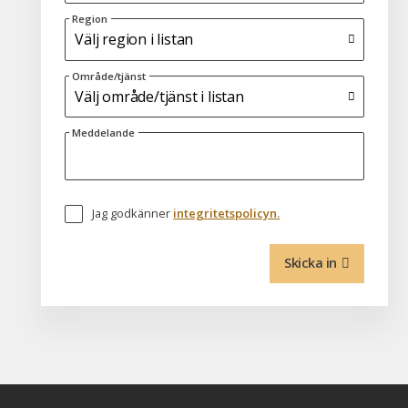
Region
Område/tjänst
Meddelande
Jag godkänner
integritetspolicyn.
Skicka in