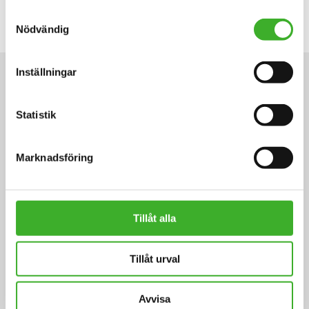
Samtyckesval
Nödvändig
Inställningar
Är ni i behov av rådgivning eller
Statistik
utveckling?
Vi ser fram emot att höra från er!
Marknadsföring
Tillåt alla
Tillåt urval
Avvisa