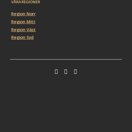
VÅRA REGIONER
Region Norr
Region Mitt
Region Väst
Region Syd