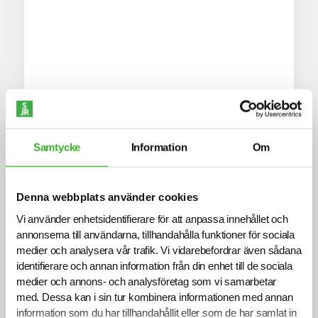
Samtycke
Information
Om
Hållbarhet
Kompetensutveckling
19 november, 2025
Denna webbplats använder cookies
SJR ett Karriärföretag 2026
Vi använder enhetsidentifierare för att anpassa innehållet och
Vi har glädjen att meddela att SJR har blivit utnämnt som
annonserna till användarna, tillhandahålla funktioner för sociala
ett Karriärföretag för tredje året i rad!
medier och analysera vår trafik. Vi vidarebefordrar även sådana
identifierare och annan information från din enhet till de sociala
medier och annons- och analysföretag som vi samarbetar
med. Dessa kan i sin tur kombinera informationen med annan
information som du har tillhandahållit eller som de har samlat in