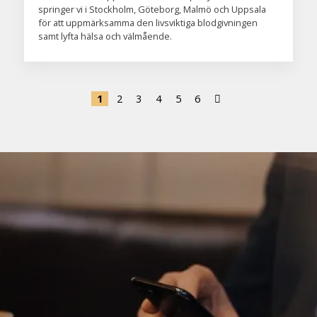
springer vi i Stockholm, Göteborg, Malmö och Uppsala
för att uppmärksamma den livsviktiga blodgivningen
samt lyfta hälsa och välmående.
1
2
3
4
5
6