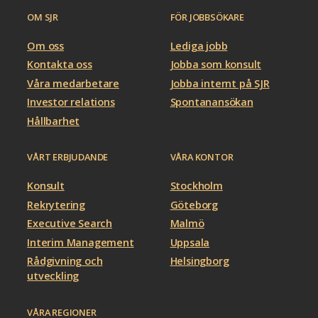
OM SJR
FÖR JOBBSÖKARE
Om oss
Lediga jobb
Kontakta oss
Jobba som konsult
Våra medarbetare
Jobba internt på SJR
Investor relations
Spontanansökan
Hållbarhet
VÅRT ERBJUDANDE
VÅRA KONTOR
Konsult
Stockholm
Rekrytering
Göteborg
Executive Search
Malmö
Interim Management
Uppsala
Rådgivning och
Helsingborg
utveckling
VÅRA REGIONER