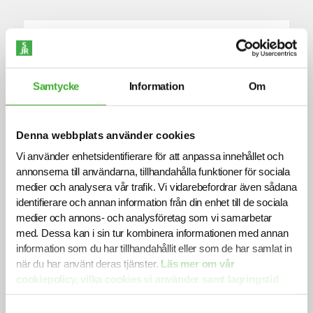
Yennenga Progress
Vi har sedan flera år ett nära och långsiktigt
Samtycke
Information
Om
partnerskap med Yennenga Progress, en
organisation som verkar för att skapa hållbar
välfärd och bekämpa extrem fattigdom i Burkina
Denna webbplats använder cookies
Faso. Genom vårt stöd bidrar vi till att
möjliggöra Yennenga Progress arbete med att
Vi använder enhetsidentifierare för att anpassa innehållet och
utveckla byn Nakamtenga, där över 1 500
annonserna till användarna, tillhandahålla funktioner för sociala
människor får tillgång till utbildning, sjukvård,
medier och analysera vår trafik. Vi vidarebefordrar även sådana
rent vatten, förnybar energi och andra
identifierare och annan information från din enhet till de sociala
grundläggande behov. Vårt engagemang
medier och annons- och analysföretag som vi samarbetar
omfattar både ekonomiskt stöd och att vi
med. Dessa kan i sin tur kombinera informationen med annan
erbjuder Yennenga Progress en bas på vårt
information som du har tillhandahållit eller som de har samlat in
kontor i Stockholm, vilket stärker samarbetet
när du har använt deras tjänster.
Läs mer om vår
och ger möjlighet till erfarenhetsutbyte.
cookiepolicy, vilka cookies vi använder samt lagringstid
här.
Samtyckesval