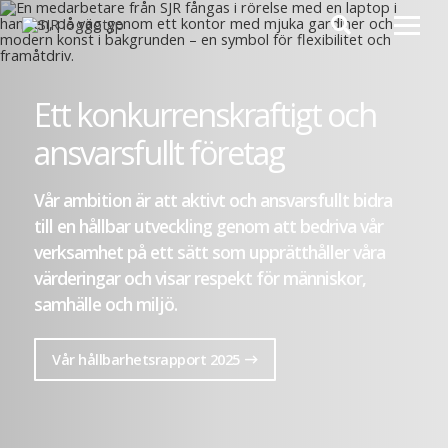
Hoppa till innehåll
Ett konkurrenskraftigt och
ansvarsfullt företag
Vår ambition är att aktivt och ansvarsfullt bidra
till en hållbar utveckling genom att bedriva vår
verksamhet på ett sätt som upprätthåller våra
värderingar och visar respekt för människor,
samhälle och miljö.
Vår hållbarhetsrapport 2025