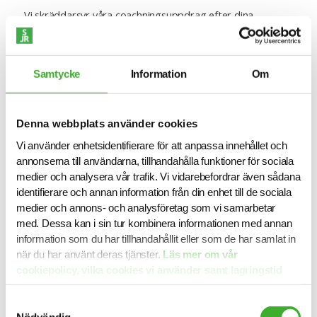
Vi skräddarsyr våra coachningsuppdrag efter dina
förutsättningar och önskemål. Utformningen sker i
samråd mellan dig och din coach utifrån ramarna som
företaget har satt (t.ex. antal möjliga träffar, tidsperiod
Samtycke
Information
Om
osv).
Under coachingen identifieras dina styrkor och möjligheter
till utveckling. Tillsammans formulerar vi mål, identifierar
Denna webbplats använder cookies
hinder samt utformar och arbetar utifrån en
handlingsplan. Vi fokuserar genom mental träning på
Vi använder enhetsidentifierare för att anpassa innehållet och
möjligheter för att du ska nå de förändringar du önskar.
annonserna till användarna, tillhandahålla funktioner för sociala
medier och analysera vår trafik. Vi vidarebefordrar även sådana
Vi står vid din sida hela vägen. Vårt mål är att du ska
identifierare och annan information från din enhet till de sociala
känna dig rustad, trygg och redo för nästa steg.
medier och annons- och analysföretag som vi samarbetar
med. Dessa kan i sin tur kombinera informationen med annan
information som du har tillhandahållit eller som de har samlat in
när du har använt deras tjänster.
Läs mer om vår
cookiepolicy, vilka cookies vi använder samt lagringstid
här.
Våra handledare
Samtyckesval