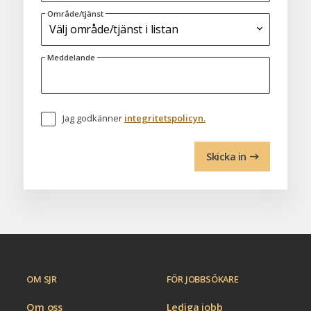
Område/tjänst
Meddelande
Jag godkänner
integritetspolicyn.
Skicka in
OM SJR
FÖR JOBBSÖKARE
Om oss
Lediga jobb