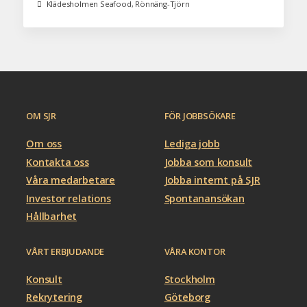
Klädesholmen Seafood, Rönnäng-Tjörn
OM SJR
FÖR JOBBSÖKARE
Om oss
Lediga jobb
Kontakta oss
Jobba som konsult
Våra medarbetare
Jobba internt på SJR
Investor relations
Spontanansökan
Hållbarhet
VÅRT ERBJUDANDE
VÅRA KONTOR
Konsult
Stockholm
Rekrytering
Göteborg