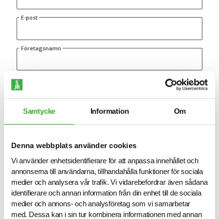
E-post
Företagsnamn
Telefon
Plats
Samtycke
Information
Om
Meddelande
Denna webbplats använder cookies
Vi använder enhetsidentifierare för att anpassa innehållet och
annonserna till användarna, tillhandahålla funktioner för sociala
medier och analysera vår trafik. Vi vidarebefordrar även sådana
Jag godkänner
integritetspolicyn.
identifierare och annan information från din enhet till de sociala
medier och annons- och analysföretag som vi samarbetar
Skicka in
med. Dessa kan i sin tur kombinera informationen med annan