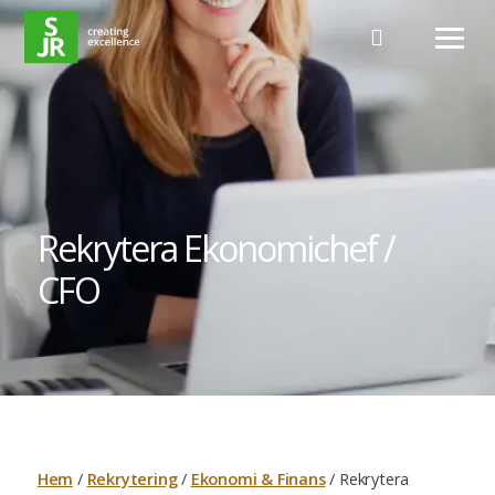
Hoppa till innehåll
Rekrytera Ekonomichef /
CFO
Hem
/
Rekrytering
/
Ekonomi & Finans
/
Rekrytera