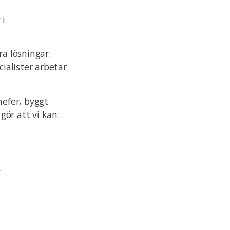
 i
ra lösningar.
cialister arbetar
hefer, byggt
ör att vi kan:
r