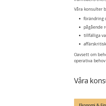
Våra konsulter b
förändring 
pågående r
tillfälliga 
affärskriti
Oavsett om behove
operativa behov
Våra kon
Ekonomi & Fi