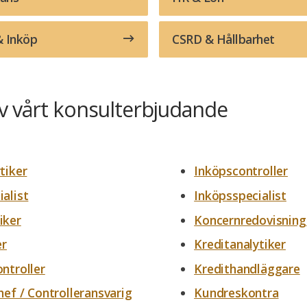
& Inköp
CSRD & Hållbarhet
av vårt konsulterbjudande
tiker
Inköpscontroller
alist
Inköpsspecialist
iker
Koncernredovisnin
er
Kreditanalytiker
ntroller
Kredithandläggare
hef / Controlleransvarig
Kundreskontra