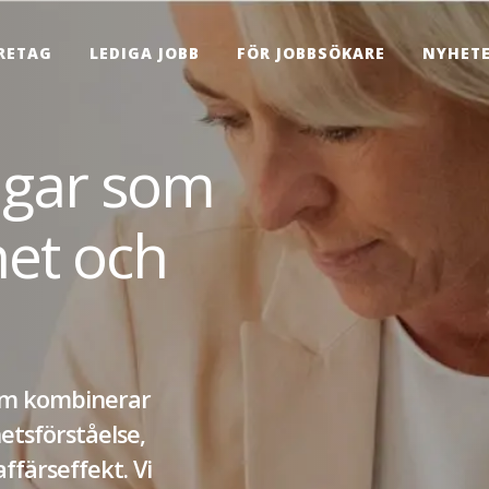
RETAG
LEDIGA JOBB
FÖR JOBBSÖKARE
NYHET
ngar som
het och
som kombinerar
tsförståelse,
färseffekt. Vi