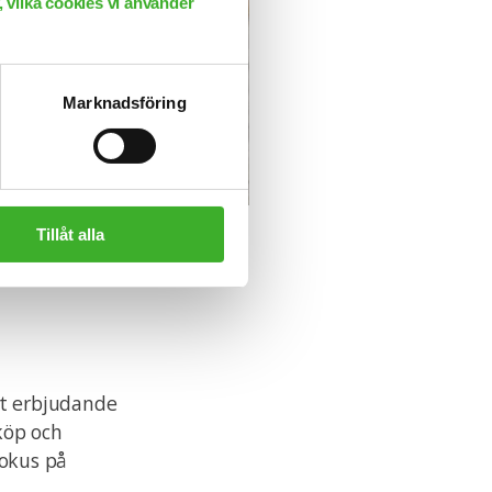
 vilka cookies vi använder
Marknadsföring
Tillåt alla
rt erbjudande
köp och
fokus på