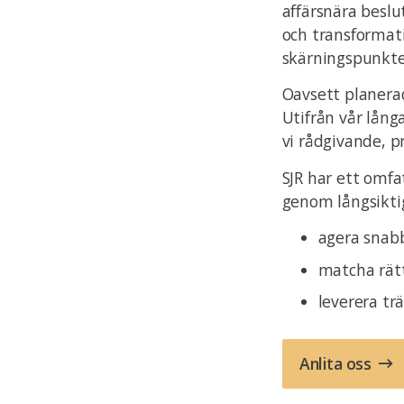
affärsnära beslu
och transformat
skärningspunkte
Oavsett planerad
Utifrån vår lång
vi rådgivande, p
SJR har ett omfa
genom långsiktig
agera snabb
matcha rät
leverera tr
Anlita oss