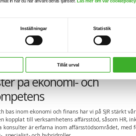
samlat in när du har använt deras tjänster.
Läs mer om vår cookiepolicy,
Inställningar
Statistik
Tillåt urval
ster på ekonomi- och
ompetens
h bas inom ekonomi och finans har vi på SJR stärkt vå
n kopplat till verksamhetens affärsstöd, såsom HR, in
ra konsulter är erfarna inom affärsstödsområdet, med 
, specialist- och hybridroller.