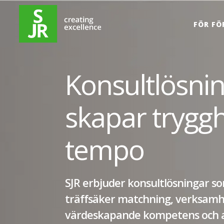
Hoppa till innehåll
FÖR FÖ
Konsultlösni
skapar trygg
tempo
SJR erbjuder konsultlösningar 
träffsäker matchning, verksamhe
värdeskapande kompetens och af