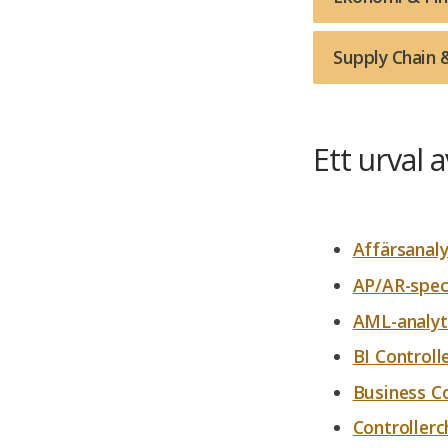
Supply Chain 
Ett urval 
Affärsanaly
AP/AR-speci
AML-analyt
BI Controll
Business Co
Controllerc