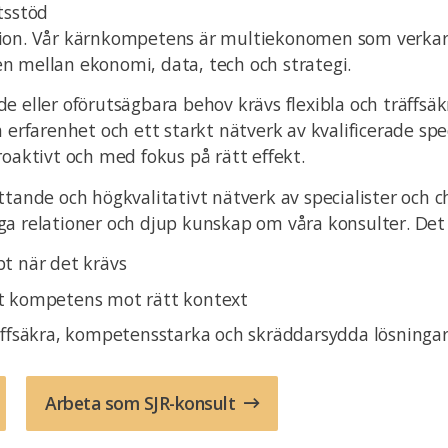
tsstöd
ion. Vår kärnkompetens är multiekonomen som verkar
n mellan ekonomi, data, tech och strategi.
e eller oförutsägbara behov krävs flexibla och träffsäk
a erfarenhet och ett starkt nätverk av kvalificerade spe
roaktivt och med fokus på rätt effekt.
ttande och högkvalitativt nätverk av specialister och c
a relationer och djup kunskap om våra konsulter. Det g
t när det krävs
t kompetens mot rätt kontext
äffsäkra, kompetensstarka och skräddarsydda lösninga
Arbeta som SJR-konsult