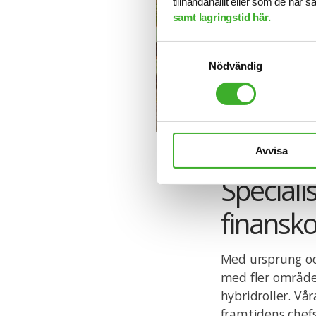
tillhandahållit eller som de har 
samt lagringstid här.
Samtyckesval
Nödvändig
Avvisa
Speciali
finansk
Med ursprung oc
med fler område
hybridroller. Vå
framtidens chefs-