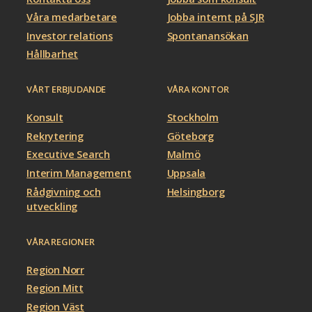
Våra medarbetare
Jobba internt på SJR
Investor relations
Spontanansökan
Hållbarhet
VÅRT ERBJUDANDE
VÅRA KONTOR
Konsult
Stockholm
Rekrytering
Göteborg
Executive Search
Malmö
Interim Management
Uppsala
Rådgivning och
Helsingborg
utveckling
VÅRA REGIONER
Region Norr
Region Mitt
Region Väst