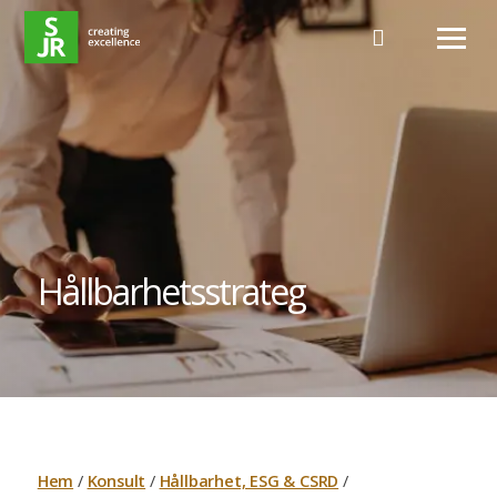
Hoppa till innehåll
Hållbarhetsstrateg
Hem
/
Konsult
/
Hållbarhet, ESG & CSRD
/