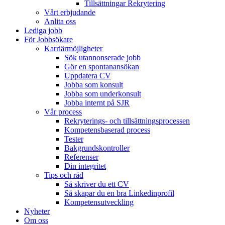
Tillsättningar Rekrytering
Vårt erbjudande
Anlita oss
Lediga jobb
För Jobbsökare
Karriärmöjligheter
Sök utannonserade jobb
Gör en spontanansökan
Uppdatera CV
Jobba som konsult
Jobba som underkonsult
Jobba internt på SJR
Vår process
Rekryterings- och tillsättningsprocessen
Kompetensbaserad process
Tester
Bakgrundskontroller
Referenser
Din integritet
Tips och råd
Så skriver du ett CV
Så skapar du en bra Linkedinprofil
Kompetensutveckling
Nyheter
Om oss