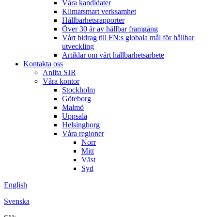
Våra kandidater
Klimatsmart verksamhet
Hållbarhetsrapporter
Över 30 år av hållbar framgång
Vårt bidrag till FN:s globala mål för hållbar
utveckling
Artiklar om vårt hållbarhetsarbete
Kontakta oss
Anlita SJR
Våra kontor
Stockholm
Göteborg
Malmö
Uppsala
Helsingborg
Våra regioner
Norr
Mitt
Väst
Syd
English
Svenska