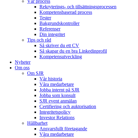
Vår process
Rekryterings- och tillsättningsprocessen
Kompetensbaserad process
Tester
Bakgrundskontroller
Referenser
Din integritet
Tips och råd
Så skriver du ett CV
Så skapar du en bra Linkedinprofil
Kompetensutveckling
Nyheter
Om oss
Om SJR
Vår historia
Våra medarbetare
Jobba internt på SJR
Jobba som konsult
SJR event anmälan
Certifiering och auktorisation
Integritetspolicy
Investor Relations
Hållbarhet
Ansvarsfullt företagande
Våra medarbetare