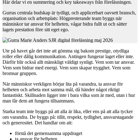
Här delar vi en summering och key takeaways från föreläsningen.
Gurras centrala budskap är tydligt, och applicerbart oavsett bransch,
organisation och arbetsplats: Högpresterande team byggs när
människor tar ansvar för helheten, vågar bidra fullt ut och sätter
lagets prestation före sitt eget ego.
Ute på havet går det inte att gömma sig bakom prestige, otydliga
roller eller dålig kommunikation. Antingen fungerar laget eller inte.
Därför blir också allt mänskligt väldigt synligt. Vem som tar ansvar.
Vem som bidrar med energi. Vem som skapar trygghet. Vem som
bromsar gruppen.
När människor verkligen börjar lita på varandra, ta ansvar för
helheten och arbeta mot samma mål, då händer något riktigt
fantastiskt. Skillnaden ligger inte i bara vilka som är med, utan i hur
man får dem att fungera tillsammans.
Starka team inte byggs på att alla är lika, eller ens på att alla tycker
om varandra. De byggs på: tillit, respekt, tydlighet, ansvarstagande
och generositet. Det handlar om att:
förstå det gemensamma uppdraget
ta ansvar för helheten