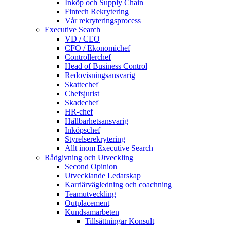
Inköp och Supply Chain
Fintech Rekrytering
Vår rekryteringsprocess
Executive Search
VD / CEO
CFO / Ekonomichef
Controllerchef
Head of Business Control
Redovisningsansvarig
Skattechef
Chefsjurist
Skadechef
HR-chef
Hållbarhetsansvarig
Inköpschef
Styrelserekrytering
Allt inom Executive Search
Rådgivning och Utveckling
Second Opinion
Utvecklande Ledarskap
Karriärvägledning och coachning
Teamutveckling
Outplacement
Kundsamarbeten
Tillsättningar Konsult