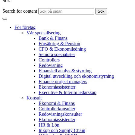
Sök
Search for content
Sök
För företag
Vår specialisering
Bank & Finans
Försäkring & Pension
CFO & Ekonomiledning
Seniora specialister
Controllers
Redovisning
Finansiell analys & styrning
Digital utveckling och ekonomistyrning
Finance project managers
Ekonomiassistenter
Executive & Interim ledarskap
Konsult
Ekonomi & Finans
Controllerkonsulter
Redovisningskonsulter
Ekonomiassistenter
HR & Lön
Inköp och Supply Chain