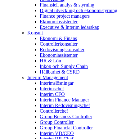
Finansiell analys & styrning
Digital utveckling och ekonomistyrning
Finance project managers
Ekonomiassistenter
Executive & Interim ledarskap
Konsult
Ekonomi & Finans
Controllerkonsulter
Redovisningskonsulter
Ekonomiassistenter
HR & Lön
Inköp och Supply Chain
Hållbarhet & CSRD
Interim Management
Interimslösningar
Interimschef
Interim CFO
Interim Finance Manager
Interim Redovisningschef
Controllerchef
Group Business Controller
Group Controller
Group Financial Controller
Interim VD/CEO
Interim HR-Chef