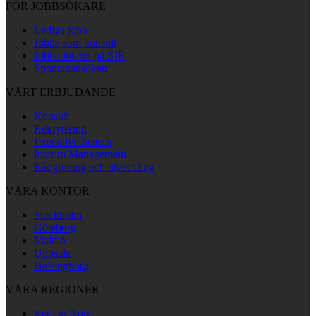
FÖR JOBBSÖKARE
Lediga jobb
Jobba som konsult
Jobba internt på SJR
Spontanansökan
VÅRT ERBJUDANDE
Konsult
Rekrytering
Executive Search
Interim Management
Rådgivning och utveckling
VÅRA KONTOR
Stockholm
Göteborg
Malmö
Uppsala
Helsingborg
VÅRA REGIONER
Region Norr