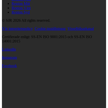
Region Mitt
Region Väst
Region Syd
© SJR 2026 All rights reserved.
Vår integritetspolicy
Cookie-inställningar
Visselblåsarkanal
Certifierade enligt: SS-EN ISO 9001:2015 och SS-EN ISO
14001:2015
LinkedIn
Instagram
Facebook