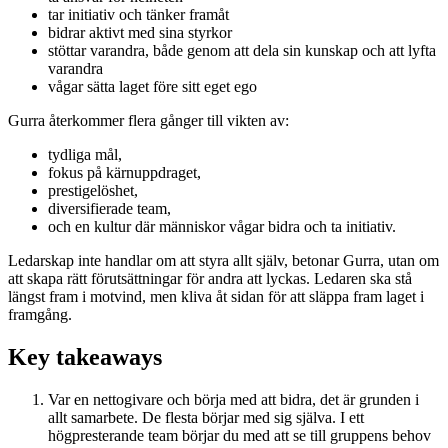
tar initiativ och tänker framåt
bidrar aktivt med sina styrkor
stöttar varandra, både genom att dela sin kunskap och att lyfta
varandra
vågar sätta laget före sitt eget ego
Gurra återkommer flera gånger till vikten av:
tydliga mål,
fokus på kärnuppdraget,
prestigelöshet,
diversifierade team,
och en kultur där människor vågar bidra och ta initiativ.
Ledarskap inte handlar om att styra allt själv, betonar Gurra, utan om
att skapa rätt förutsättningar för andra att lyckas. Ledaren ska stå
längst fram i motvind, men kliva åt sidan för att släppa fram laget i
framgång.
Key takeaways
Var en nettogivare och börja med att bidra, det är grunden i
allt samarbete. De flesta börjar med sig själva. I ett
högpresterande team börjar du med att se till gruppens behov