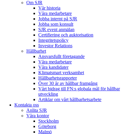
Om SJR
Vår historia
Våra medarbetare
Jobba internt på SJR
Jobba som konsult
SJR event anmälan
Certifiering och auktorisation
Integritetspolicy
Investor Relations
Hållbarhet
Ansvarsfullt företagande
Våra medarbetare
Våra kandidater
Klimatsmart verksamhet
Hållbarhetsrapporter
Över 30 år av hållbar framgång
Vårt bidrag till FN:s globala mål för hållbar
utveckling
Artiklar om vårt hållbarhetsarbete
Kontakta oss
Anlita SJR
Våra kontor
Stockholm
Göteborg
Malmö