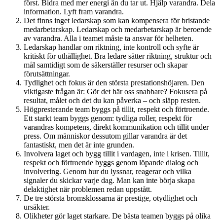
först. Bidra med mer energi än du tar ut. Hjälp varandra. Dela
information. Lyft fram varandra.
Det finns inget ledarskap som kan kompensera för bristande
medarbetarskap. Ledarskap och medarbetarskap är beroende
av varandra. Alla i teamet måste ta ansvar för helheten.
Ledarskap handlar om riktning, inte kontroll och syfte är
kritiskt för uthållighet. Bra ledare sätter riktning, struktur och
mål samtidigt som de säkerställer resurser och skapar
förutsättningar.
Tydlighet och fokus är den största prestationshöjaren. Den
viktigaste frågan är: Gör det här oss snabbare? Fokusera på
resultat, målet och det du kan påverka – och släpp resten.
Högpresterande team byggs på tillit, respekt och förtroende.
Ett starkt team byggs genom: tydliga roller, respekt för
varandras kompetens, direkt kommunikation och tillit under
press. Om människor dessutom gillar varandra är det
fantastiskt, men det är inte grunden.
Involvera laget och bygg tillit i vardagen, inte i krisen. Tillit,
respekt och förtroende byggs genom löpande dialog och
involvering. Genom hur du lyssnar, reagerar och vilka
signaler du skickar varje dag. Man kan inte börja skapa
delaktighet när problemen redan uppstått.
De tre största bromsklossarna är prestige, otydlighet och
ursäkter.
Olikheter gör laget starkare. De bästa teamen byggs på olika