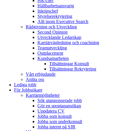
HR-chef
Hållbarhetsansvarig
Inköpschef
Styrelserekrytering
Allt inom Executive Search
Rådgivning och Utveckling
Second Opinion
Utvecklande Ledarskap
Karriärvägledning och coachning
Teamutveckling
Outplacement
Kundsamarbeten
Tillsättningar Konsult
Tillsättningar Rekrytering
Vårt erbjudande
Anlita oss
Lediga jobb
För Jobbsökare
Karriärmöjligheter
Sök utannonserade jobb
Gör en spontanansökan
Uppdatera CV
Jobba som konsult
Jobba som underkonsult
Jobba internt på SJR