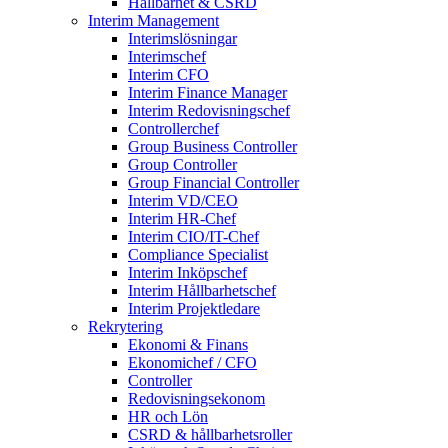
Hållbarhet & CSRD
Interim Management
Interimslösningar
Interimschef
Interim CFO
Interim Finance Manager
Interim Redovisningschef
Controllerchef
Group Business Controller
Group Controller
Group Financial Controller
Interim VD/CEO
Interim HR-Chef
Interim CIO/IT-Chef
Compliance Specialist
Interim Inköpschef
Interim Hållbarhetschef
Interim Projektledare
Rekrytering
Ekonomi & Finans
Ekonomichef / CFO
Controller
Redovisningsekonom
HR och Lön
CSRD & hållbarhetsroller