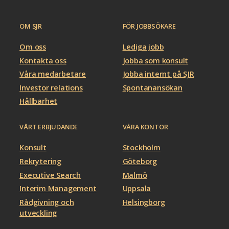
OM SJR
FÖR JOBBSÖKARE
Om oss
Lediga jobb
Kontakta oss
Jobba som konsult
Våra medarbetare
Jobba internt på SJR
Investor relations
Spontanansökan
Hållbarhet
VÅRT ERBJUDANDE
VÅRA KONTOR
Konsult
Stockholm
Rekrytering
Göteborg
Executive Search
Malmö
Interim Management
Uppsala
Rådgivning och
Helsingborg
utveckling