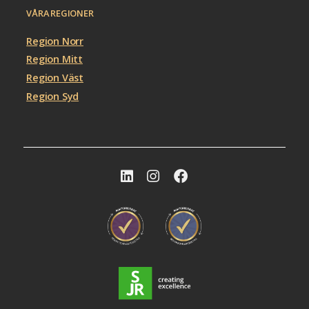
VÅRA REGIONER
Region Norr
Region Mitt
Region Väst
Region Syd