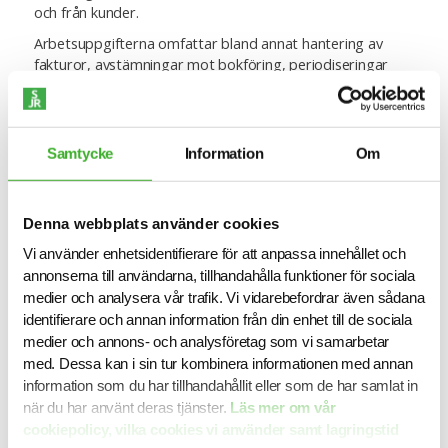
och från kunder.
Arbetsuppgifterna omfattar bland annat hantering av
fakturor, avstämningar mot bokföring, periodiseringar
och deltagande i bokslutsarbete. Rollen innebär också
mycket samarbete – med kollegor inom ekonomi, men
också med inköp, sälj och kundsupport. Genom sitt
helhetsansvar är AP/AR-specialisten en viktig del i
Samtycke
Information
Om
företagets ekonomifunktion och bidrar direkt till ökad
precision, kontroll och effektivitet.
Denna webbplats använder cookies
Vem passar som AP/AR-specialist?
Vi använder enhetsidentifierare för att anpassa innehållet och
annonserna till användarna, tillhandahålla funktioner för sociala
Den som trivs i rollen som AP/AR-specialist har ett öga för
medier och analysera vår trafik. Vi vidarebefordrar även sådana
detaljer och en vilja att förstå helheten. Vanligtvis har man
identifierare och annan information från din enhet till de sociala
en bakgrund som ekonomiassistent, redovisningsassistent
medier och annons- och analysföretag som vi samarbetar
eller liknande, och har med tiden byggt upp erfarenhet av
med. Dessa kan i sin tur kombinera informationen med annan
både kund- och leverantörsreskontra. Det är vanligt att
information som du har tillhandahållit eller som de har samlat in
man tidigare arbetat i ekonomicenter eller Shared Service-
när du har använt deras tjänster.
Läs mer om vår
miljöer, där kraven på struktur och processförståelse är
cookiepolicy, vilka cookies vi använder samt lagringstid
höga.