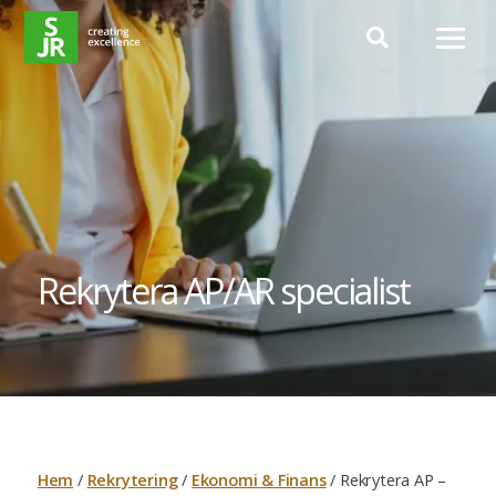
Hoppa till innehåll
Rekrytera AP/AR specialist
Hem
/
Rekrytering
/
Ekonomi & Finans
/
Rekrytera AP –