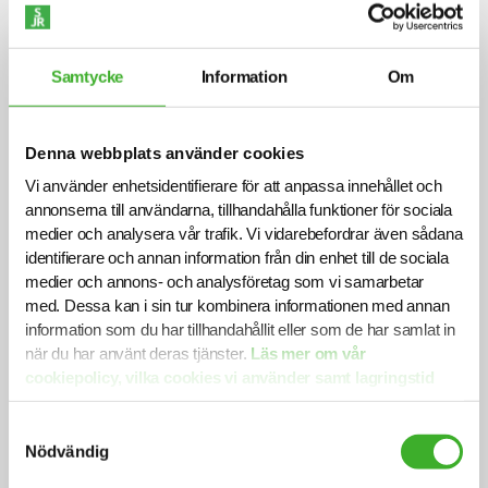
nischade specialiseringar, både
avseende temporärt stöd och
permanenta rekryteringar.
Samtycke
Information
Om
— Elin Andersson, SJR
Att förstå både företagens behov och
Denna webbplats använder cookies
kandidaternas drivkrafter är avgörande för att
Vi använder enhetsidentifierare för att anpassa innehållet och
hitta rätt lösning. Och det är just i den dialogen
annonserna till användarna, tillhandahålla funktioner för sociala
som Elin och Rebecca trivs bäst.
medier och analysera vår trafik. Vi vidarebefordrar även sådana
— Det viktiga är att inte fastna i gamla hjulspår.
identifierare och annan information från din enhet till de sociala
Marknaden förändras, och vi måste förändras
medier och annons- och analysföretag som vi samarbetar
med den. Det gäller både företagen som anställer
med. Dessa kan i sin tur kombinera informationen med annan
och för oss som jobbar med rekrytering. För att
information som du har tillhandahållit eller som de har samlat in
säkra konkurrenskraft och kritisk kompetens
när du har använt deras tjänster.
Läs mer om vår
behöver vi förstå affären, marknaden och
cookiepolicy, vilka cookies vi använder samt lagringstid
människorna, betonar Elin.
här.
Samtyckesval
Nödvändig
Värdet av löpande dialog