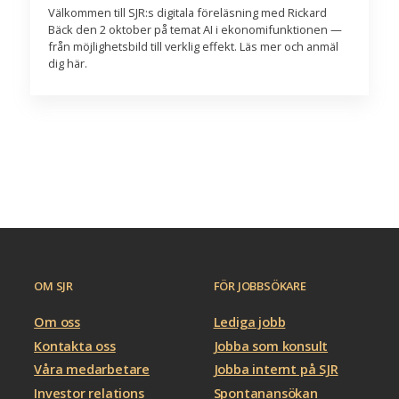
Välkommen till SJR:s digitala föreläsning med Rickard
Bäck den 2 oktober på temat AI i ekonomifunktionen —
från möjlighetsbild till verklig effekt. Läs mer och anmäl
dig här.
OM SJR
FÖR JOBBSÖKARE
Om oss
Lediga jobb
Kontakta oss
Jobba som konsult
Våra medarbetare
Jobba internt på SJR
Investor relations
Spontanansökan