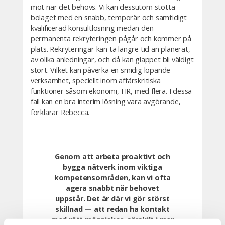
mot när det behövs. Vi kan dessutom stötta
bolaget med en snabb, temporär och samtidigt
kvalificerad konsultlösning medan den
permanenta rekryteringen pågår och kommer på
plats. Rekryteringar kan ta längre tid än planerat,
av olika anledningar, och då kan glappet bli väldigt
stort. Vilket kan påverka en smidig löpande
verksamhet, speciellt inom affärskritiska
funktioner såsom ekonomi, HR, med flera. I dessa
fall kan en bra interim lösning vara avgörande,
förklarar Rebecca.
Genom att arbeta proaktivt och
bygga nätverk inom viktiga
kompetensområden, kan vi ofta
agera snabbt när behovet
uppstår. Det är där vi gör störst
skillnad — att redan ha kontakt
med rätt människor, särskilt i mer