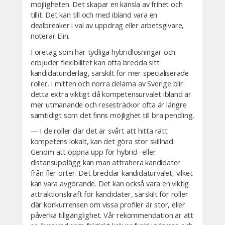
möjligheten. Det skapar en känsla av frihet och
tillit. Det kan till och med ibland vara en
dealbreaker i val av uppdrag eller arbetsgivare,
noterar Elin.
Företag som har tydliga hybridlösningar och
erbjuder flexibilitet kan ofta bredda sitt
kandidatunderlag, särskilt för mer specialiserade
roller. I mitten och norra delarna av Sverige blir
detta extra viktigt då kompetensurvalet ibland är
mer utmanande och resesträckor ofta är längre
samtidigt som det finns möjlighet till bra pendling.
— I de roller där det är svårt att hitta rätt
kompetens lokalt, kan det göra stor skillnad.
Genom att öppna upp för hybrid- eller
distansupplägg kan man attrahera kandidater
från fler orter. Det breddar kandidaturvalet, vilket
kan vara avgörande. Det kan också vara en viktig
attraktionskraft för kandidater, särskilt för roller
där konkurrensen om vissa profiler är stor, eller
påverka tillgänglighet. Vår rekommendation är att