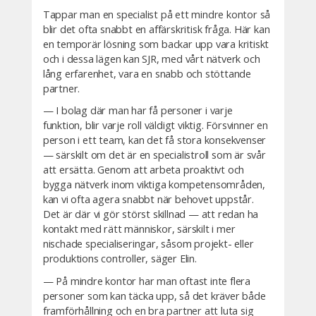
Tappar man en specialist på ett mindre kontor så
blir det ofta snabbt en affärskritisk fråga. Här kan
en temporär lösning som backar upp vara kritiskt
och i dessa lägen kan SJR, med vårt nätverk och
lång erfarenhet, vara en snabb och stöttande
partner.
— I bolag där man har få personer i varje
funktion, blir varje roll väldigt viktig. Försvinner en
person i ett team, kan det få stora konsekvenser
— särskilt om det är en specialistroll som är svår
att ersätta. Genom att arbeta proaktivt och
bygga nätverk inom viktiga kompetensområden,
kan vi ofta agera snabbt när behovet uppstår.
Det är där vi gör störst skillnad — att redan ha
kontakt med rätt människor, särskilt i mer
nischade specialiseringar, såsom projekt- eller
produktions controller, säger Elin.
— På mindre kontor har man oftast inte flera
personer som kan täcka upp, så det kräver både
framförhållning och en bra partner att luta sig