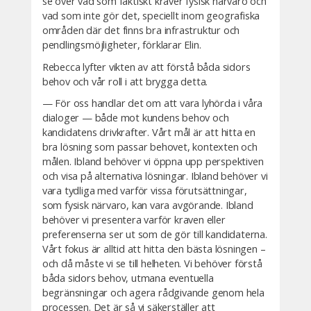
se över vad som faktiskt kräver fysisk närvaro och
vad som inte gör det, speciellt inom geografiska
områden där det finns bra infrastruktur och
pendlingsmöjligheter, förklarar Elin.
Rebecca lyfter vikten av att förstå båda sidors
behov och vår roll i att brygga detta.
— För oss handlar det om att vara lyhörda i våra
dialoger — både mot kundens behov och
kandidatens drivkrafter. Vårt mål är att hitta en
bra lösning som passar behovet, kontexten och
målen. Ibland behöver vi öppna upp perspektiven
och visa på alternativa lösningar. Ibland behöver vi
vara tydliga med varför vissa förutsättningar,
som fysisk närvaro, kan vara avgörande. Ibland
behöver vi presentera varför kraven eller
preferenserna ser ut som de gör till kandidaterna.
Vårt fokus är alltid att hitta den bästa lösningen –
och då måste vi se till helheten. Vi behöver förstå
båda sidors behov, utmana eventuella
begränsningar och agera rådgivande genom hela
processen. Det är så vi säkerställer att