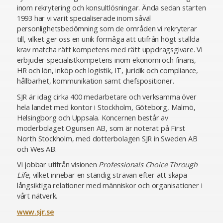
inom rekrytering och konsultlösningar. Ända sedan starten
1993 har vi varit specialiserade inom såväl
personlighetsbedömning som de områden vi rekryterar
till, vilket ger oss en unik förmåga att utifrån högt ställda
krav matcha rätt kompetens med rätt uppdragsgivare. Vi
erbjuder specialistkompetens inom ekonomi och finans,
HR och lön, inköp och logistik, IT, juridik och compliance,
hållbarhet, kommunikation samt chefspositioner.
SJR är idag cirka 400 medarbetare och verksamma över
hela landet med kontor i Stockholm, Göteborg, Malmö,
Helsingborg och Uppsala. Koncernen består av
moderbolaget Ogunsen AB, som är noterat på First
North Stockholm, med dotterbolagen SJR in Sweden AB
och Wes AB.
Vi jobbar utifrån visionen
Professionals Choice Through
Life
, vilket innebär en ständig strävan efter att skapa
långsiktiga relationer med människor och organisationer i
vårt nätverk.
www.sjr.se