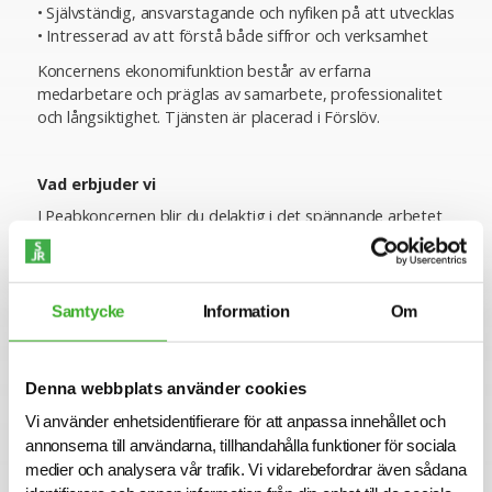
• Självständig, ansvarstagande och nyfiken på att utvecklas
• Intresserad av att förstå både siffror och verksamhet
Koncernens ekonomifunktion består av erfarna
medarbetare och präglas av samarbete, professionalitet
och långsiktighet. Tjänsten är placerad i Förslöv.
Vad erbjuder vi
I Peabkoncernen blir du delaktig i det spännande arbetet
att bygga framtidens hållbara samhälle. Vi engagerar oss i
sociala frågor och i frågor som rör miljön för de
människor som nu och i framtiden påverkas av det vi
bygger och anlägger. Vi vill tillvarata all kompetens på
Samtycke
Information
Om
arbetsmarknaden och eftersträvar mångfald.
Det är viktigt för oss att du delar våra kärnvärden
Denna webbplats använder cookies
jordnära – utvecklande - personliga och pålitliga eftersom
de är grundläggande för det vi gör. Hos oss finns stora
Vi använder enhetsidentifierare för att anpassa innehållet och
möjligheter till personlig utveckling. Vill du bygga ett
annonserna till användarna, tillhandahålla funktioner för sociala
hållbart samhälle med oss?
medier och analysera vår trafik. Vi vidarebefordrar även sådana