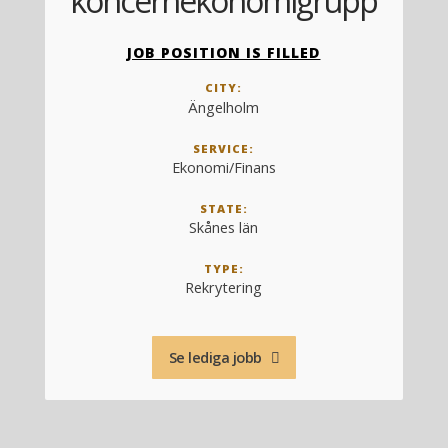
koncernekonomigrupp
JOB POSITION IS FILLED
CITY:
Ängelholm
SERVICE:
Ekonomi/Finans
STATE:
Skånes län
TYPE:
Rekrytering
Se lediga jobb