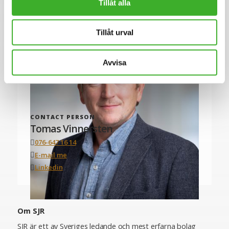
Tillåt alla
Tillåt urval
Avvisa
CONTACT PERSON
Tomas Vinnersten
076-647 16 14
E-mail me
Linkedin
Om SJR
SJR är ett av Sveriges ledande och mest erfarna bolag