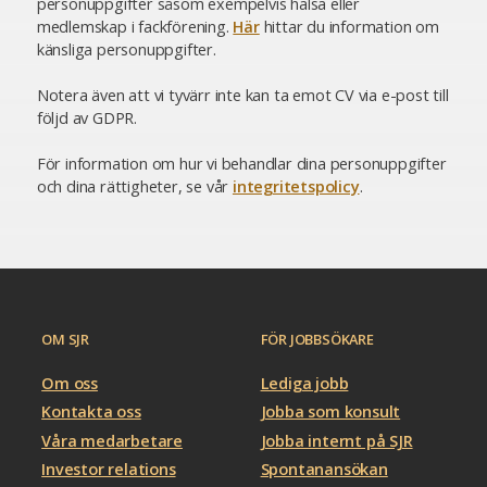
personuppgifter såsom exempelvis hälsa eller
medlemskap i fackförening.
Här
hittar du information om
känsliga personuppgifter.
Notera även att vi tyvärr inte kan ta emot CV via e-post till
följd av GDPR.
För information om hur vi behandlar dina personuppgifter
och dina rättigheter, se vår
integritetspolicy
.
OM SJR
FÖR JOBBSÖKARE
Om oss
Lediga jobb
Kontakta oss
Jobba som konsult
Våra medarbetare
Jobba internt på SJR
Investor relations
Spontanansökan