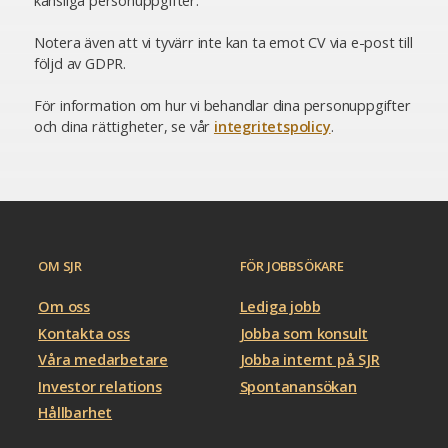
känsliga personuppgifter.
Notera även att vi tyvärr inte kan ta emot CV via e-post till
följd av GDPR.
För information om hur vi behandlar dina personuppgifter
och dina rättigheter, se vår
integritetspolicy
.
OM SJR
FÖR JOBBSÖKARE
Om oss
Lediga jobb
Kontakta oss
Jobba som konsult
Våra medarbetare
Jobba internt på SJR
Investor relations
Spontanansökan
Hållbarhet