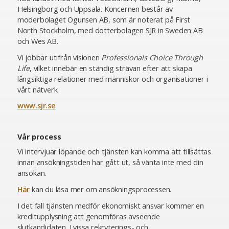
Helsingborg och Uppsala. Koncernen består av
moderbolaget Ogunsen AB, som är noterat på First
North Stockholm, med dotterbolagen SJR in Sweden AB
och Wes AB.
Vi jobbar utifrån visionen
Professionals Choice Through
Life
, vilket innebär en ständig strävan efter att skapa
långsiktiga relationer med människor och organisationer i
vårt nätverk.
www.sjr.se
Vår process
Vi intervjuar löpande och tjänsten kan komma att tillsättas
innan ansökningstiden har gått ut, så vänta inte med din
ansökan.
Här
kan du läsa mer om ansökningsprocessen.
I det fall tjänsten medför ekonomiskt ansvar kommer en
kreditupplysning att genomföras avseende
slutkandidaten. I vissa rekryterings- och