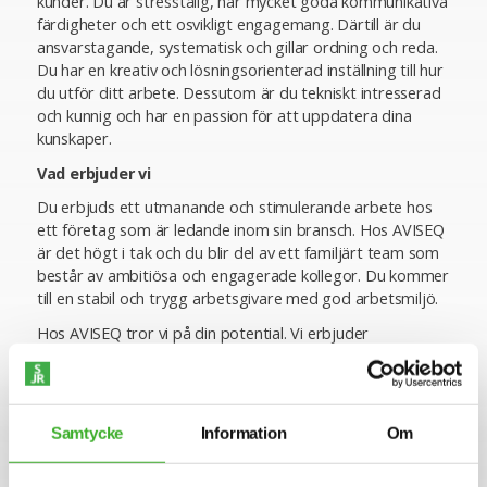
kunder. Du är stresstålig, har mycket goda kommunikativa
färdigheter och ett osvikligt engagemang. Därtill är du
ansvarstagande, systematisk och gillar ordning och reda.
Du har en kreativ och lösningsorienterad inställning till hur
du utför ditt arbete. Dessutom är du tekniskt intresserad
och kunnig och har en passion för att uppdatera dina
kunskaper.
Vad erbjuder vi
Du erbjuds ett utmanande och stimulerande arbete hos
ett företag som är ledande inom sin bransch. Hos AVISEQ
är det högt i tak och du blir del av ett familjärt team som
består av ambitiösa och engagerade kollegor. Du kommer
till en stabil och trygg arbetsgivare med god arbetsmiljö.
Hos AVISEQ tror vi på din potential. Vi erbjuder
kontinuerlig fortbildning och karriärmöjligheter så att du
kan växa och utvecklas.
Genom din roll bidrar du till samhällsnytta genom att
Samtycke
Information
Om
säkerställa flygtrafikens säkerhet. Ditt arbete är av största
vikt för att hålla flygledningen igång och flygtiderna
punktliga.