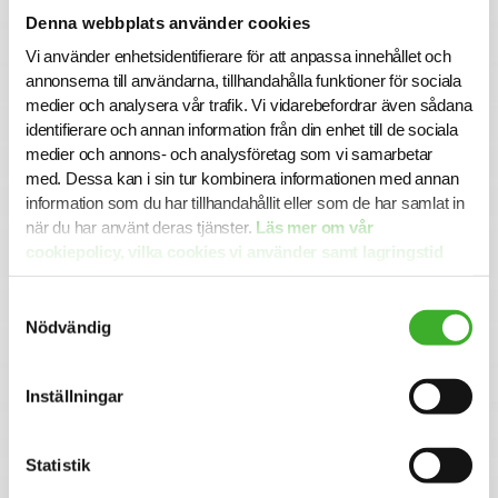
Denna webbplats använder cookies
Om företaget
Vi använder enhetsidentifierare för att anpassa innehållet och
AVISEQ verkar inom kritisk kommunikation. Vi är
annonserna till användarna, tillhandahålla funktioner för sociala
specialister på att erbjuda kostnadseffektiva tjänster utan
medier och analysera vår trafik. Vi vidarebefordrar även sådana
att göra avkall på säkerheten. Vi övervakar, driftar och
identifierare och annan information från din enhet till de sociala
underhåller våra kunders tekniska utrustning och system,
medier och annons- och analysföretag som vi samarbetar
allt för att säkerställa deras kritiska verksamhet. Våra
med. Dessa kan i sin tur kombinera informationen med annan
största kunder verkar inom luftfart och säkerhet vid
information som du har tillhandahållit eller som de har samlat in
flygtrafikcentraler, flygplatser, statliga myndigheter och
företag, såväl offentliga som privata, i hela Sverige.
när du har använt deras tjänster.
Läs mer om vår
AVISEQ har cirka 200 anställda och blev i maj 2020 en del
cookiepolicy, vilka cookies vi använder samt lagringstid
av LFV-koncernen. Vi vill vara den bästa arbetsplatsen för
här.
dig som gillar utmaningar och att ta ett samhällsansvar!
Samtyckesval
Nödvändig
Ansökan
Tjänsten är en tillsvidareanställning på 100%, AVISEQ
tillämpar 6 månaders provanställning. Grund för
Inställningar
anställning är godkänd registerkontroll/säkerhetsprövning
och tillträde sker enligt överenskommelse. För att vara
behörig för denna rekrytering måste sökande vara
Statistik
svenska medborgare.