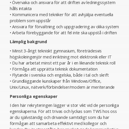
• Övervaka och ansvara för att driften av ledningssystem
hålls intakta
• Kommunicera med tekniker för att avhjälpa eventuella
problem som uppstår
• Ansvara för förvaltning och uppgradering av olika system
• Arbeta förebyggande för att fel inte ska uppstå i driften
Lämplig bakgrund
• Minst 3-årigt tekniskt gymnasium, företrädesvis
högskoleingenjör med inriktning mot elektronik eller IT
• Du har arbetat minst ett par år i en liknande teknisk roll
• Förmåga att upprätta teknisk dokumentation
• Flytande i svenska och engelska, både i tal och skrift
• Grundläggande kunskaper från Windows/Office,
Unix/Linux, nätverk/förbindelser/modem är meriterande
Personliga egenskaper
I den här rekryteringen lägger vi stor vikt vid de personliga
egenskaperna. För att trivas och lyckas som TWS hos oss
är du självständig och drivande samtidigt som du har
förmågan att samarbeta effektivt med kollegor och