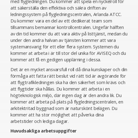
med flygledningen. Du kommer att spela en nyckelroll för
att säkerställa den effektiva och säkra driften av
ledningssystem på flygledningscentralen, Arlanda ATCC.
Du kommer vara en del av ett dedikerat team som
tillsammans bemannar kontrollcentralen. Ungefär hälften
av din tid kommer du att vara aktiv på listtjänst, medan du
under den andra halvan av tjänsten kommer att vara
systemansvarig för ett eller flera system. Systemen du
kommer at arbeta i är till stor del unika för AVISEQ och du
kommer att få en gedigen upplärning i dessa.
Det är en mycket ansvarsfull roll då dina kunskaper och din
förmåga att fatta rätt beslut vid rätt tid är avgörande för
att flygtrafikledningen ska ha den säkerhet som krävs och
att flygtider ska hållas. Du kommer att arbeta i en
högteknologisk miljö, där ingen dag är den andra lik. Du
kommer att arbeta på plats på flygledningscentralen, en
arkitektritad byggnad som är naturskönt belägen. Du
kommer att ha stor möjlighet att påverka dina
arbetstider och lediga dagar.
Huvudsakliga arbetsuppgifter