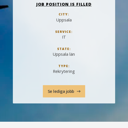
JOB POSITION IS FILLED
CITY:
Uppsala
SERVICE:
IT
STATE:
Uppsala län
TYPE:
Rekrytering
Se lediga jobb