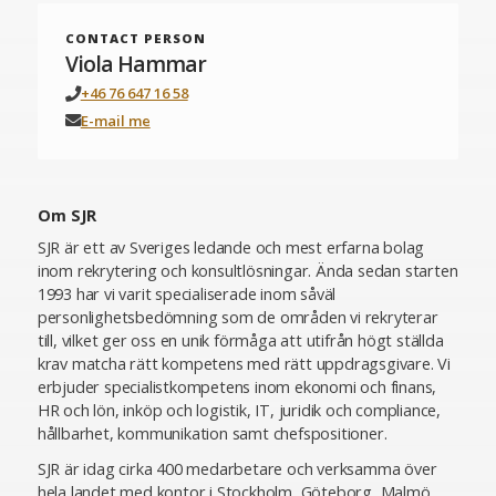
CONTACT PERSON
Viola Hammar
+46 76 647 16 58
E-mail me
Om SJR
SJR är ett av Sveriges ledande och mest erfarna bolag
inom rekrytering och konsultlösningar. Ända sedan starten
1993 har vi varit specialiserade inom såväl
personlighetsbedömning som de områden vi rekryterar
till, vilket ger oss en unik förmåga att utifrån högt ställda
krav matcha rätt kompetens med rätt uppdragsgivare. Vi
erbjuder specialistkompetens inom ekonomi och finans,
HR och lön, inköp och logistik, IT, juridik och compliance,
hållbarhet, kommunikation samt chefspositioner.
SJR är idag cirka 400 medarbetare och verksamma över
hela landet med kontor i Stockholm, Göteborg, Malmö,