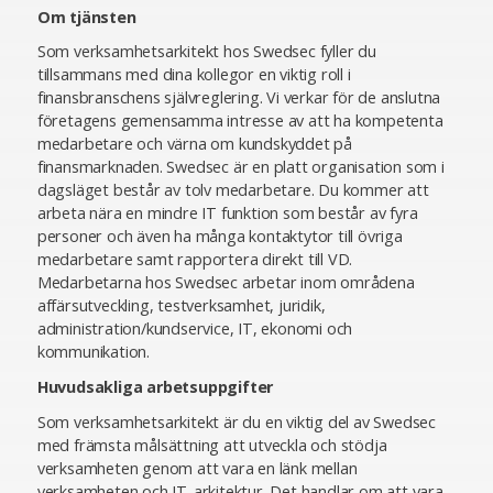
Om tjänsten
Som verksamhetsarkitekt hos Swedsec fyller du
tillsammans med dina kollegor en viktig roll i
finansbranschens självreglering. Vi verkar för de anslutna
företagens gemensamma intresse av att ha kompetenta
medarbetare och värna om kundskyddet på
finansmarknaden. Swedsec är en platt organisation som i
dagsläget består av tolv medarbetare. Du kommer att
arbeta nära en mindre IT funktion som består av fyra
personer och även ha många kontaktytor till övriga
medarbetare samt rapportera direkt till VD.
Medarbetarna hos Swedsec arbetar inom områdena
affärsutveckling, testverksamhet, juridik,
administration/kundservice, IT, ekonomi och
kommunikation.
Huvudsakliga arbetsuppgifter
Som verksamhetsarkitekt är du en viktig del av Swedsec
med främsta målsättning att utveckla och stödja
verksamheten genom att vara en länk mellan
verksamheten och IT-arkitektur. Det handlar om att vara