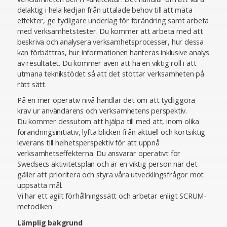
delaktig i hela kedjan från uttalade behov till att mäta
effekter, ge tydligare underlag för förändring samt arbeta
med verksamhetstester. Du kommer att arbeta med att
beskriva och analysera verksamhetsprocesser, hur dessa
kan förbättras, hur informationen hanteras inklusive analys
av resultatet. Du kommer även att ha en viktig roll i att
utmana teknikstödet så att det stöttar verksamheten på
rätt sätt.
På en mer operativ nivå handlar det om att tydliggöra
krav ur användarens och verksamhetens perspektiv.
Du kommer dessutom att hjälpa till med att, inom olika
förändringsinitiativ, lyfta blicken från aktuell och kortsiktig
leverans till helhetsperspektiv för att uppnå
verksamhetseffekterna. Du ansvarar operativt för
Swedsecs aktivitetsplan och är en viktig person när det
gäller att prioritera och styra våra utvecklingsfrågor mot
uppsatta mål.
Vi har ett agilt förhållningssätt och arbetar enligt SCRUM-
metodiken
Lämplig bakgrund