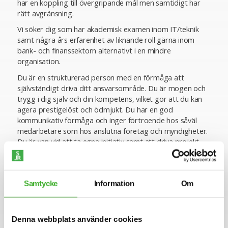
har en koppling till övergripande mål men samtidigt har
rätt avgränsning.
Vi söker dig som har akademisk examen inom IT/teknik
samt några års erfarenhet av liknande roll gärna inom
bank- och finanssektorn alternativt i en mindre
organisation.
Du är en strukturerad person med en förmåga att
självständigt driva ditt ansvarsområde. Du är mogen och
trygg i dig själv och din kompetens, vilket gör att du kan
agera prestigelöst och ödmjukt. Du har en god
kommunikativ förmåga och inger förtroende hos såväl
medarbetare som hos anslutna företag och myndigheter.
Du är van vid att ta egna initiativ samt att driva projekt
självständigt. Du är även lösningsorienterad, pragmatisk
och har ett digitalt förhållningssätt.
Om företaget
Samtycke
Information
Om
Swedsec Licensiering AB (Swedsec) tillhandahåller ett
licensieringssystem för anställda i den svenska
finansbranschen och har i dagsläget omkring 290 anslutna
Denna webbplats använder cookies
företag med tillsammans ca 24 000 aktiva licenshavare.