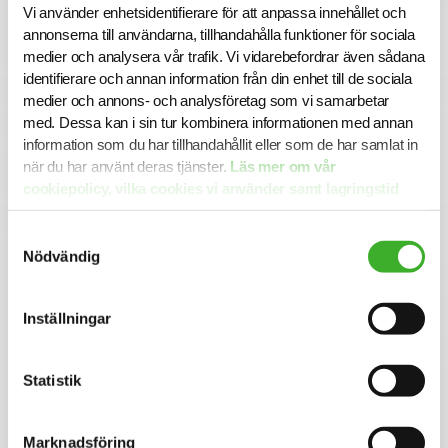
Vi använder enhetsidentifierare för att anpassa innehållet och
Swedsecs vision är att stärka kompetensen och
annonserna till användarna, tillhandahålla funktioner för sociala
kundskyddet i finansbranschen.
medier och analysera vår trafik. Vi vidarebefordrar även sådana
Ansökan
identifierare och annan information från din enhet till de sociala
medier och annons- och analysföretag som vi samarbetar
I denna rekrytering samarbetar SwedSec med SJR
med. Dessa kan i sin tur kombinera informationen med annan
Executive Search. För mer information är du välkommen
information som du har tillhandahållit eller som de har samlat in
att kontakta Seniorkonsult Hendrik Dahlgren på 070-471
59 03. Urval och intervjuer sker löpande så vänta inte med
när du har använt deras tjänster.
Läs mer om vår
din ansökan. Alla ansökningar och kontakter hanteras
cookiepolicy, vilka cookies vi använder samt lagringstid
konfidentiellt.
här.
Samtyckesval
Varmt välkommen med din ansökan!
Nödvändig
Om SJR Executive Search
SJR Executive Search är en del av SJR, ett av Sveriges
Inställningar
ledande och mest erfarna bolag inom rekrytering och
konsultlösningar. Vi rekryterar framtidens ledare och
talanger på högsta nivå – människor som på riktigt gör
Statistik
skillnad i krävande miljöer. Vår vision är att genomföra
rekryteringar som får företag och människor att växa och
utvecklas.
Marknadsföring