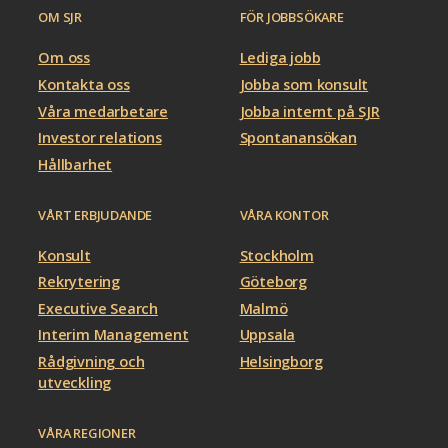
OM SJR
FÖR JOBBSÖKARE
Om oss
Lediga jobb
Kontakta oss
Jobba som konsult
Våra medarbetare
Jobba internt på SJR
Investor relations
Spontanansökan
Hållbarhet
VÅRT ERBJUDANDE
VÅRA KONTOR
Konsult
Stockholm
Rekrytering
Göteborg
Executive Search
Malmö
Interim Management
Uppsala
Rådgivning och
Helsingborg
utveckling
VÅRA REGIONER