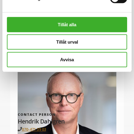
SJR Executive Search grundades 2008 och är en del av
koncernen SJR in Scandinavia AB (publ) noterat på First
North.
Tillåt alla
Se lediga jobb
Tillåt urval
Avvisa
CONTACT PERSON
Hendrik Dahlgren
070-471 59 03