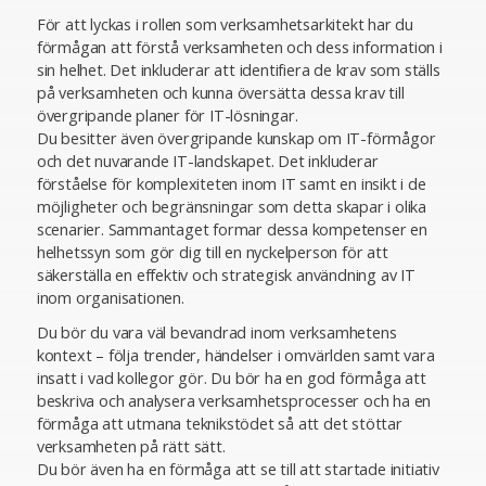
För att lyckas i rollen som verksamhetsarkitekt har du
förmågan att förstå verksamheten och dess information i
sin helhet. Det inkluderar att identifiera de krav som ställs
på verksamheten och kunna översätta dessa krav till
övergripande planer för IT-lösningar.
Du besitter även övergripande kunskap om IT-förmågor
och det nuvarande IT-landskapet. Det inkluderar
förståelse för komplexiteten inom IT samt en insikt i de
möjligheter och begränsningar som detta skapar i olika
scenarier. Sammantaget formar dessa kompetenser en
helhetssyn som gör dig till en nyckelperson för att
säkerställa en effektiv och strategisk användning av IT
inom organisationen.
Du bör du vara väl bevandrad inom verksamhetens
kontext – följa trender, händelser i omvärlden samt vara
insatt i vad kollegor gör. Du bör ha en god förmåga att
beskriva och analysera verksamhetsprocesser och ha en
förmåga att utmana teknikstödet så att det stöttar
verksamheten på rätt sätt.
Du bör även ha en förmåga att se till att startade initiativ