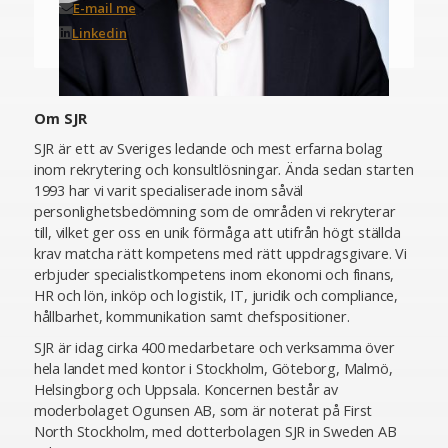
E-mail me
Linkedin
Om SJR
SJR är ett av Sveriges ledande och mest erfarna bolag
inom rekrytering och konsultlösningar. Ända sedan starten
1993 har vi varit specialiserade inom såväl
personlighetsbedömning som de områden vi rekryterar
till, vilket ger oss en unik förmåga att utifrån högt ställda
krav matcha rätt kompetens med rätt uppdragsgivare. Vi
erbjuder specialistkompetens inom ekonomi och finans,
HR och lön, inköp och logistik, IT, juridik och compliance,
hållbarhet, kommunikation samt chefspositioner.
SJR är idag cirka 400 medarbetare och verksamma över
hela landet med kontor i Stockholm, Göteborg, Malmö,
Helsingborg och Uppsala. Koncernen består av
moderbolaget Ogunsen AB, som är noterat på First
North Stockholm, med dotterbolagen SJR in Sweden AB