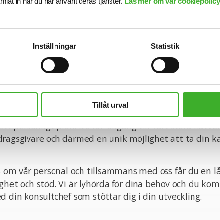
samlat in när du har använt deras tjänster.
Läs mer om vår cookiepolicy,
pande och tjänsten kan komma att tillsättas innan ans
nsökningsdag är 2026-04-30.
n med din ansökan!
Inställningar
Statistik
onsult hos SJR innebär att du blir en del av en dedike
Tillåt urval
tt ge dig perfekta förutsättningar att utvecklas båd
ett personligt plan. Du får tillgång till vårt stora nätve
ragsgivare och därmed en unik möjlighet att ta din kar
ss om vår personal och tillsammans med oss får du en l
ghet och stöd. Vi är lyhörda för dina behov och du ko
d din konsultchef som stöttar dig i din utveckling.