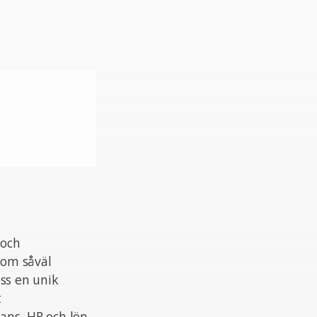
 och
nom såväl
ss en unik
t
ans, HR och lön,