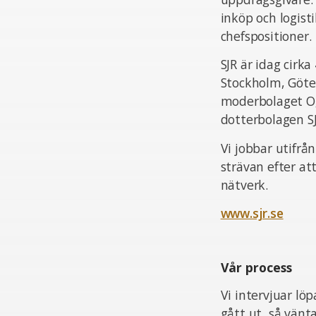
inköp och logist
chefspositioner.
SJR är idag cir
Stockholm, Göte
moderbolaget Og
dotterbolagen S
Vi jobbar utifrå
strävan efter at
nätverk.
www.sjr.se
Vår process
Vi intervjuar lö
gått ut, så vän