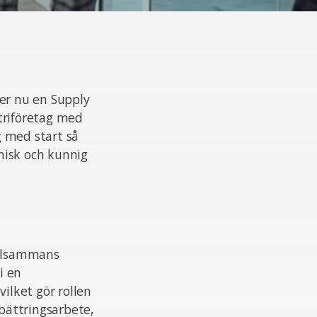
ker nu en Supply
triföretag med
g med start så
misk och kunnig
illsammans
i en
ilket gör rollen
rbättringsarbete,