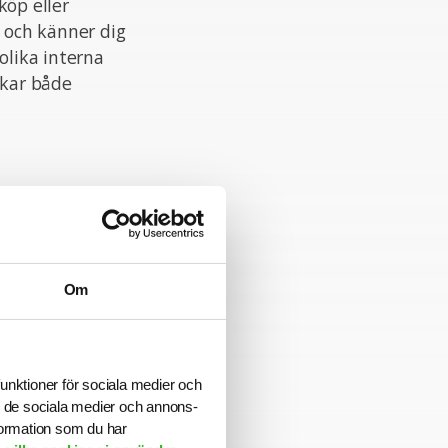
öp eller
n och känner dig
olika interna
skar både
arbeta både
ör att skapa
ch du vågar testa
Om
 din
 och
funktioner för sociala medier och
ill de sociala medier och annons-
formation som du har