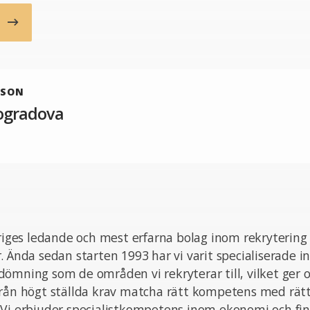
b
RSON
ogradova
eriges ledande och mest erfarna bolag inom rekrytering
. Ända sedan starten 1993 har vi varit specialiserade i
ömning som de områden vi rekryterar till, vilket ger o
från högt ställda krav matcha rätt kompetens med rät
 Vi erbjuder specialistkompetens inom ekonomi och fin