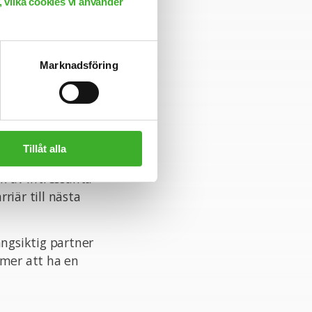
 vilka cookies vi använder
ökningstiden har
Marknadsföring
rad organisation
Tillåt alla
e inom din
rk av intressanta
riär till nästa
ångsiktig partner
mmer att ha en