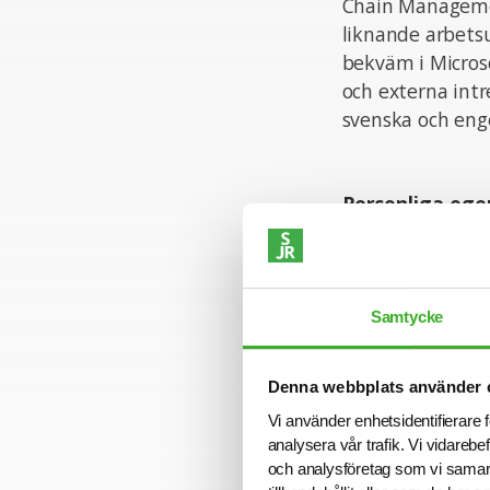
Chain Managemen
liknande arbetsu
bekväm i Microso
och externa intr
svenska och engel
Personliga ege
Du är en positiv
självständigt oc
struktur i ditt a
Samtycke
nya idéer samt a
kommunikativa f
samarbetsinrikt
Denna webbplats använder 
Vi använder enhetsidentifierare f
analysera vår trafik. Vi vidarebe
Ansökan
och analysföretag som vi samar