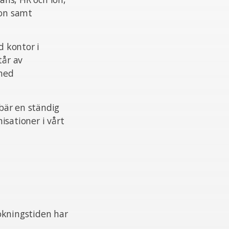
ion samt
 kontor i
tår av
 med
ebär en ständig
isationer i vårt
ökningstiden har