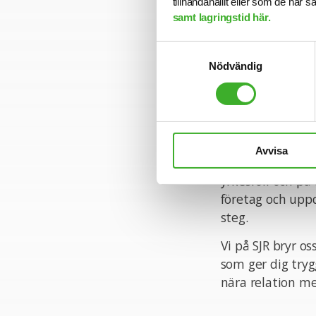
tillhandahållit eller som de har 
Vi intervjuar lö
samt lagringstid här.
gått ut. Sista a
Samtyckesval
Varmt välkomme
Nödvändig
Konsult hos SJR
Att arbeta som k
Avvisa
med kompetens a
yrkesroll och på 
företag och uppd
steg.
Vi på SJR bryr o
som ger dig tryg
nära relation me