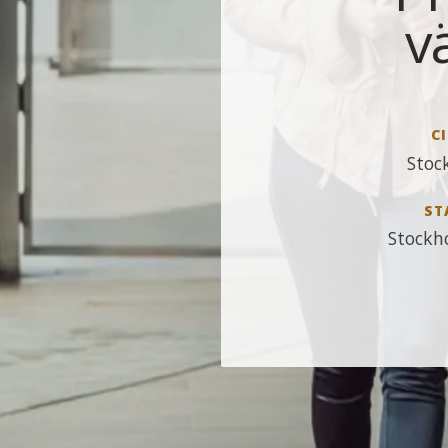
v
CI
Stoc
ST
Stockh