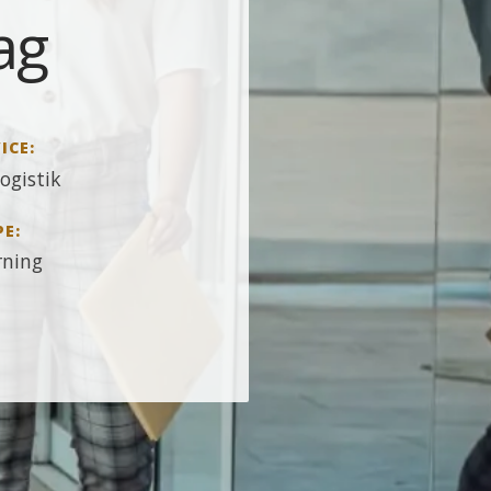
ag
ICE:
ogistik
PE:
rning