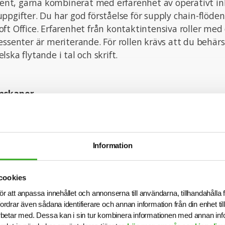
t, gärna kombinerat med erfarenhet av operativt ink
ppgifter. Du har god förståelse för supply chain-flöde
ft Office. Erfarenhet från kontaktintensiva roller med 
essenter är meriterande. För rollen krävs att du behär
ska flytande i tal och skrift.
nskaper
 och lösningsorienterad lagspelare som trivs med att 
h i team. Du drivs av att nå uppsatta mål och har lätt f
rbete. Förbättringsarbete faller sig naturligt för dig, o
Information
gera där du ser potential att utveckla arbetssätt. Med
örmåga och ditt engagemang bidrar du till ett öppet
at arbetsklimat.
cookies
ör att anpassa innehållet och annonserna till användarna, tillhandahålla 
fordrar även sådana identifierare och annan information från din enhet t
betar med. Dessa kan i sin tur kombinera informationen med annan in