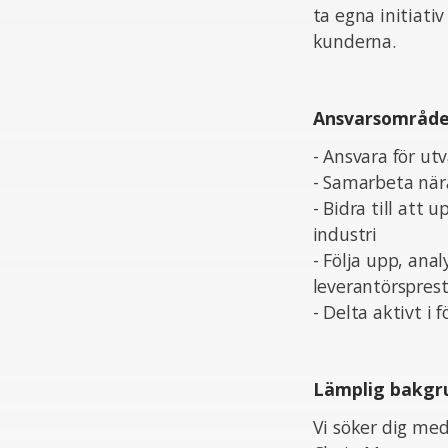
ta egna initiat
kunderna.
Ansvarsområd
- Ansvara för ut
- Samarbeta när
- Bidra till att
industri
- Följa upp, anal
leverantörspres
- Delta aktivt i
Lämplig bakgr
Vi söker dig med