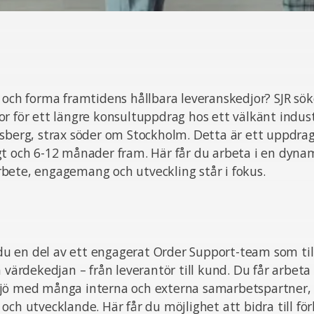
 och forma framtidens hållbara leveranskedjor? SJR sö
r för ett längre konsultuppdrag hos ett välkänt indus
gsberg, strax söder om Stockholm. Detta är ett uppdra
gt och 6-12 månader fram. Här får du arbeta i en dyna
bete, engagemang och utveckling står i fokus.
r du en del av ett engagerat Order Support-team som t
a värdekedjan – från leverantör till kund. Du får arbeta 
jö med många interna och externa samarbetspartner, v
och utvecklande. Här får du möjlighet att bidra till fö