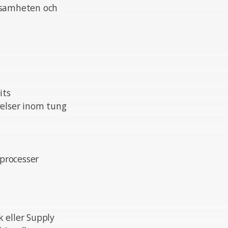
rksamheten och
its
velser inom tung
-processer
 eller Supply