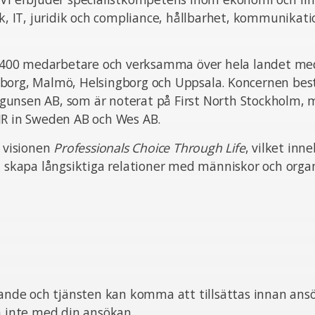
ik, IT, juridik och compliance, hållbarhet, kommunikat
ka 400 medarbetare och verksamma över hela landet med
borg, Malmö, Helsingborg och Uppsala. Koncernen bes
unsen AB, som är noterat på First North Stockholm,
JR in Sweden AB och Wes AB.
n visionen
Professionals Choice Through Life
, vilket inn
t skapa långsiktiga relationer med människor och organ
pande och tjänsten kan komma att tillsättas innan ans
ta inte med din ansökan.