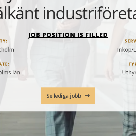
älkänt industriföret
JOB POSITION IS FILLED
TY:
SERV
kholm
Inköp/L
ATE:
TY
olms län
Uthy
Se lediga jobb