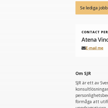
Se lediga job
CONTACT PE
Atena Vin
E-mail me
Om SJR
SJR är ett av Sv
konsultlösningar
personlighetsbed
förmåga att uti
uppdragsgivare.