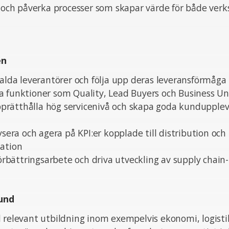
iv och påverka processer som skapar värde för både ve
en
valda leverantörer och följa upp deras leveransförmåga
a funktioner som Quality, Lead Buyers och Business Un
 upprätthålla hög servicenivå och skapa goda kundupple
ysera och agera på KPI:er kopplade till distribution och
tation
 förbättringsarbete och driva utveckling av supply chain
und
 relevant utbildning inom exempelvis ekonomi, logistik