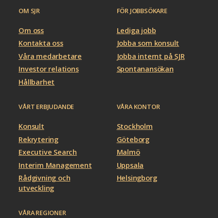
OM SJR
FÖR JOBBSÖKARE
Om oss
Lediga jobb
Kontakta oss
Jobba som konsult
Våra medarbetare
Jobba internt på SJR
Investor relations
Spontanansökan
Hållbarhet
VÅRT ERBJUDANDE
VÅRA KONTOR
Konsult
Stockholm
Rekrytering
Göteborg
Executive Search
Malmö
Interim Management
Uppsala
Rådgivning och
Helsingborg
utveckling
VÅRA REGIONER