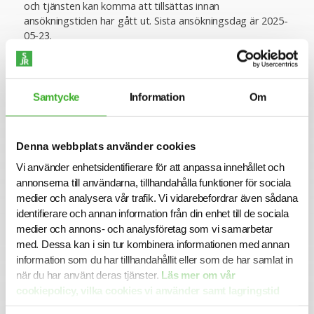
och tjänsten kan komma att tillsättas innan
ansökningstiden har gått ut. Sista ansökningsdag är 2025-
05-23.
Varmt välkommen med din ansökan!
Konsult hos SJR
Samtycke
Information
Om
Att arbeta som konsult hos SJR innebär att du blir en del
av en dedikerad organisation med kompetens att ge dig
perfekta förutsättningar att utvecklas både inom din
yrkesroll och på ett personligt plan. Du får tillgång till vårt
Denna webbplats använder cookies
stora nätverk av intressanta företag och uppdragsgivare
Vi använder enhetsidentifierare för att anpassa innehållet och
och därmed en unik möjlighet att ta din karriär till nästa
annonserna till användarna, tillhandahålla funktioner för sociala
steg.
medier och analysera vår trafik. Vi vidarebefordrar även sådana
Vi på SJR bryr oss om vår personal och tillsammans med
identifierare och annan information från din enhet till de sociala
oss får du en långsiktig partner som ger dig trygghet och
medier och annons- och analysföretag som vi samarbetar
stöd. Vi är lyhörda för dina behov och du kommer att ha
med. Dessa kan i sin tur kombinera informationen med annan
en nära relation med din konsultchef som stöttar dig i din
information som du har tillhandahållit eller som de har samlat in
utveckling.
när du har använt deras tjänster.
Läs mer om vår
cookiepolicy, vilka cookies vi använder samt lagringstid
här.