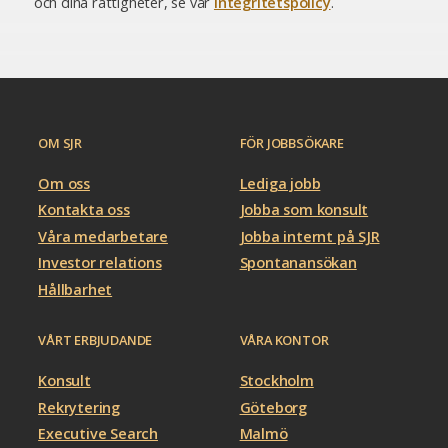
och dina rättigheter, se vår
integritetspolicy
.
OM SJR
FÖR JOBBSÖKARE
Om oss
Lediga jobb
Kontakta oss
Jobba som konsult
Våra medarbetare
Jobba internt på SJR
Investor relations
Spontanansökan
Hållbarhet
VÅRT ERBJUDANDE
VÅRA KONTOR
Konsult
Stockholm
Rekrytering
Göteborg
Executive Search
Malmö