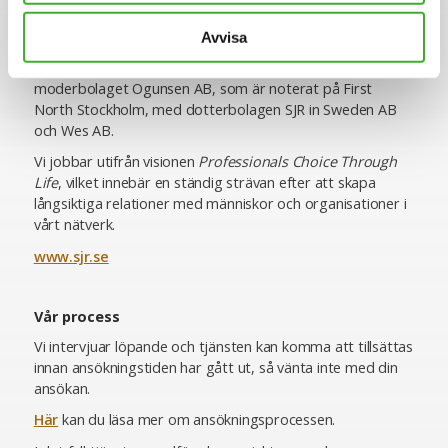
SJR är idag cirka 400 medarbetare och verksamma över
Avvisa
hela landet med kontor i Stockholm, Göteborg, Malmö,
Helsingborg och Uppsala. Koncernen består av
moderbolaget Ogunsen AB, som är noterat på First
North Stockholm, med dotterbolagen SJR in Sweden AB
och Wes AB.
Vi jobbar utifrån visionen
Professionals Choice Through
Life
, vilket innebär en ständig strävan efter att skapa
långsiktiga relationer med människor och organisationer i
vårt nätverk.
www.sjr.se
Vår process
Vi intervjuar löpande och tjänsten kan komma att tillsättas
innan ansökningstiden har gått ut, så vänta inte med din
ansökan.
Här
kan du läsa mer om ansökningsprocessen.