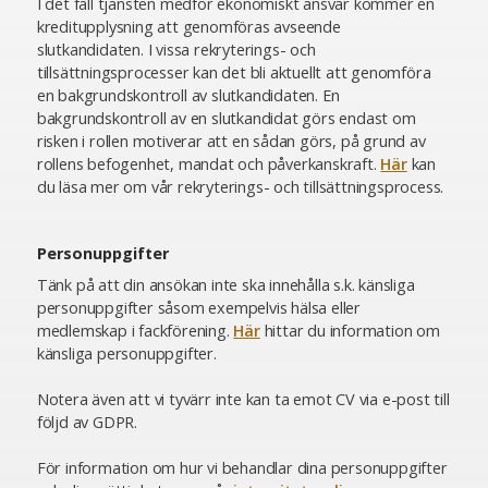
I det fall tjänsten medför ekonomiskt ansvar kommer en
kreditupplysning att genomföras avseende
slutkandidaten. I vissa rekryterings- och
tillsättningsprocesser kan det bli aktuellt att genomföra
en bakgrundskontroll av slutkandidaten. En
bakgrundskontroll av en slutkandidat görs endast om
risken i rollen motiverar att en sådan görs, på grund av
rollens befogenhet, mandat och påverkanskraft.
Här
kan
du läsa mer om vår rekryterings- och tillsättningsprocess.
Personuppgifter
Tänk på att din ansökan inte ska innehålla s.k. känsliga
personuppgifter såsom exempelvis hälsa eller
medlemskap i fackförening.
Här
hittar du information om
känsliga personuppgifter.
Notera även att vi tyvärr inte kan ta emot CV via e-post till
följd av GDPR.
För information om hur vi behandlar dina personuppgifter