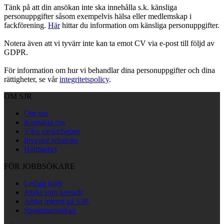
Tänk på att din ansökan inte ska innehålla s.k. känsliga
personuppgifter såsom exempelvis hälsa eller medlemskap i
fackförening.
Här
hittar du information om känsliga personuppgifter.
Notera även att vi tyvärr inte kan ta emot CV via e-post till följd av
GDPR.
För information om hur vi behandlar dina personuppgifter och dina
rättigheter, se vår
integritetspolicy
.
OM SJR
Om oss
Kontakta oss
Våra medarbetare
Investor relations
Hållbarhet
FÖR JOBBSÖKARE
Lediga jobb
Jobba som konsult
Jobba internt på SJR
Spontanansökan