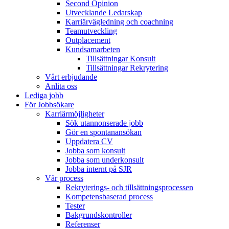
Second Opinion
Utvecklande Ledarskap
Karriärvägledning och coachning
Teamutveckling
Outplacement
Kundsamarbeten
Tillsättningar Konsult
Tillsättningar Rekrytering
Vårt erbjudande
Anlita oss
Lediga jobb
För Jobbsökare
Karriärmöjligheter
Sök utannonserade jobb
Gör en spontanansökan
Uppdatera CV
Jobba som konsult
Jobba som underkonsult
Jobba internt på SJR
Vår process
Rekryterings- och tillsättningsprocessen
Kompetensbaserad process
Tester
Bakgrundskontroller
Referenser