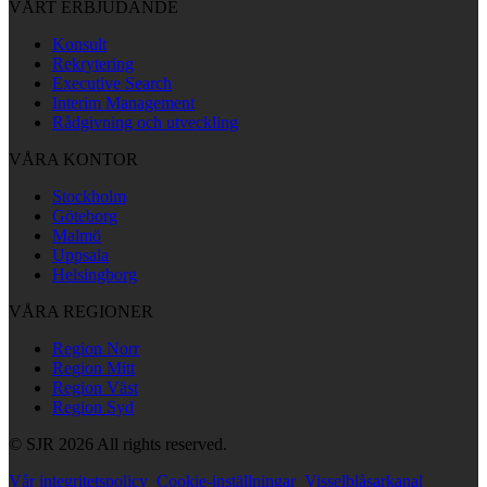
VÅRT ERBJUDANDE
Konsult
Rekrytering
Executive Search
Interim Management
Rådgivning och utveckling
VÅRA KONTOR
Stockholm
Göteborg
Malmö
Uppsala
Helsingborg
VÅRA REGIONER
Region Norr
Region Mitt
Region Väst
Region Syd
© SJR 2026 All rights reserved.
Vår integritetspolicy
Cookie-inställningar
Visselblåsarkanal