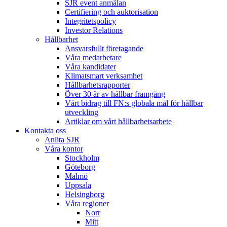
SJR event anmälan
Certifiering och auktorisation
Integritetspolicy
Investor Relations
Hållbarhet
Ansvarsfullt företagande
Våra medarbetare
Våra kandidater
Klimatsmart verksamhet
Hållbarhetsrapporter
Över 30 år av hållbar framgång
Vårt bidrag till FN:s globala mål för hållbar
utveckling
Artiklar om vårt hållbarhetsarbete
Kontakta oss
Anlita SJR
Våra kontor
Stockholm
Göteborg
Malmö
Uppsala
Helsingborg
Våra regioner
Norr
Mitt