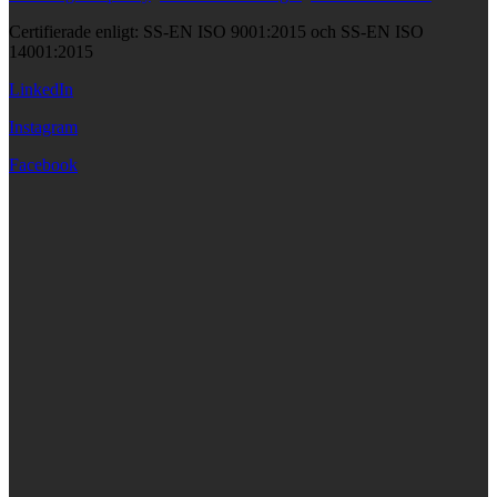
Certifierade enligt: SS-EN ISO 9001:2015 och SS-EN ISO
14001:2015
LinkedIn
Instagram
Facebook