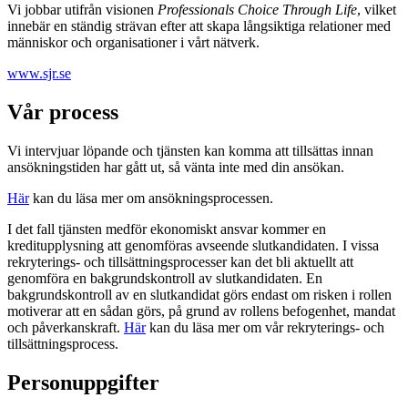
Vi jobbar utifrån visionen
Professionals Choice Through Life
, vilket
innebär en ständig strävan efter att skapa långsiktiga relationer med
människor och organisationer i vårt nätverk.
www.sjr.se
Vår process
Vi intervjuar löpande och tjänsten kan komma att tillsättas innan
ansökningstiden har gått ut, så vänta inte med din ansökan.
Här
kan du läsa mer om ansökningsprocessen.
I det fall tjänsten medför ekonomiskt ansvar kommer en
kreditupplysning att genomföras avseende slutkandidaten. I vissa
rekryterings- och tillsättningsprocesser kan det bli aktuellt att
genomföra en bakgrundskontroll av slutkandidaten. En
bakgrundskontroll av en slutkandidat görs endast om risken i rollen
motiverar att en sådan görs, på grund av rollens befogenhet, mandat
och påverkanskraft.
Här
kan du läsa mer om vår rekryterings- och
tillsättningsprocess.
Personuppgifter