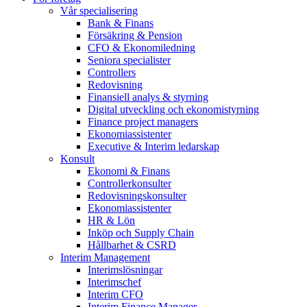
Vår specialisering
Bank & Finans
Försäkring & Pension
CFO & Ekonomiledning
Seniora specialister
Controllers
Redovisning
Finansiell analys & styrning
Digital utveckling och ekonomistyrning
Finance project managers
Ekonomiassistenter
Executive & Interim ledarskap
Konsult
Ekonomi & Finans
Controllerkonsulter
Redovisningskonsulter
Ekonomiassistenter
HR & Lön
Inköp och Supply Chain
Hållbarhet & CSRD
Interim Management
Interimslösningar
Interimschef
Interim CFO
Interim Finance Manager