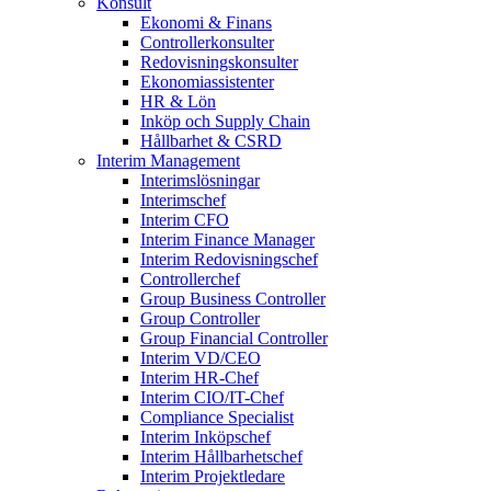
Konsult
Ekonomi & Finans
Controllerkonsulter
Redovisningskonsulter
Ekonomiassistenter
HR & Lön
Inköp och Supply Chain
Hållbarhet & CSRD
Interim Management
Interimslösningar
Interimschef
Interim CFO
Interim Finance Manager
Interim Redovisningschef
Controllerchef
Group Business Controller
Group Controller
Group Financial Controller
Interim VD/CEO
Interim HR-Chef
Interim CIO/IT-Chef
Compliance Specialist
Interim Inköpschef
Interim Hållbarhetschef
Interim Projektledare