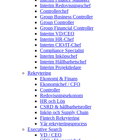
Interim Redovisningschef
Controllerchef
Group Business Controller
Group Controller
Group Financial Controller
Interim VD/CEO
Interim HR-Chef
Interim CIO/IT-Chef
Compliance Specialist
Interim Inköpschef
Interim Hållbarhetschef
Interim Projektledare
Rekrytering
Ekonomi & Finans
Ekonomichef / CFO
Controller
Redovisningsekonom
HR och Lön
CSRD & hållbarhetsroller
Inköp och Supply Chain
Fintech Rekrytering
Vår rekryteringsprocess
Executive Search
VD / CEO