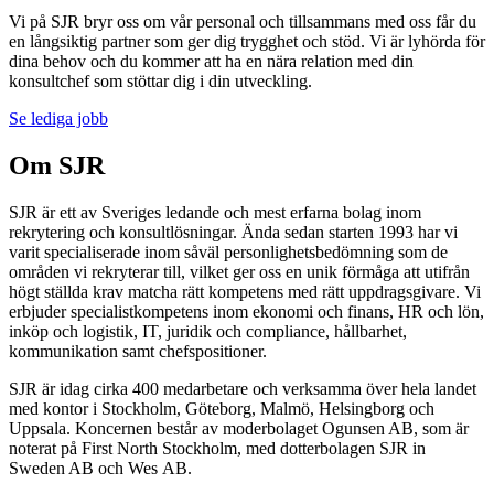
Vi på SJR bryr oss om vår personal och tillsammans med oss får du
en långsiktig partner som ger dig trygghet och stöd. Vi är lyhörda för
dina behov och du kommer att ha en nära relation med din
konsultchef som stöttar dig i din utveckling.
Se lediga jobb
Om SJR
SJR är ett av Sveriges ledande och mest erfarna bolag inom
rekrytering och konsultlösningar. Ända sedan starten 1993 har vi
varit specialiserade inom såväl personlighetsbedömning som de
områden vi rekryterar till, vilket ger oss en unik förmåga att utifrån
högt ställda krav matcha rätt kompetens med rätt uppdragsgivare. Vi
erbjuder specialistkompetens inom ekonomi och finans, HR och lön,
inköp och logistik, IT, juridik och compliance, hållbarhet,
kommunikation samt chefspositioner.
SJR är idag cirka 400 medarbetare och verksamma över hela landet
med kontor i Stockholm, Göteborg, Malmö, Helsingborg och
Uppsala. Koncernen består av moderbolaget Ogunsen AB, som är
noterat på First North Stockholm, med dotterbolagen SJR in
Sweden AB och Wes AB.