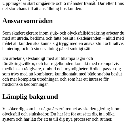
Uppdraget är start omgående och 6 månader framåt. Där efter finns
det stor chans till att anställning hos kunden.
Ansvarsområden
Som skadereglerare inom sjuk- och olycksfallsförsäkring arbetar du
med att utreda, bedöma och fatta beslut i skadeärenden – alltid med
målet att kunden ska känna sig trygg med en ansvarsfull och rättvis
hantering, och få sin ersättning på ett smidigt sätt.
Du arbetar självständigt med att tillämpa lagar och
försäkringsvillkor, och har regelbunden kontakt med exempelvis
medicinska rådgivare, ombud och myndigheter. Rollen passar dig
som trivs med att kombinera kundkontakt med både snabba beslut
och mer komplexa utredningar, och som har ett intresse för
medicinska bedömningar.
Lämplig bakgrund
Vi söker dig som har några års erfarenhet av skadereglering inom
olycksfall och sjukskador. Du har lätt för att sätta dig in i olika
system och har lätt för att ta till dig nya processer och rutiner.