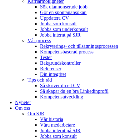
Karriärmöjligheter
Sök utannonserade jobb
Gör en spontanansökan
Uppdatera CV
Jobba som konsult
Jobba som underkonsult
Jobba internt på SJR
Vår process
Rekryterings- och tillsättningsprocessen
Kompetensbaserad process
Tester
Bakgrundskontroller
Referenser
Din integritet
Tips och råd
Så skriver du ett CV
Så skapar du en bra Linkedinprofil
Kompetensutveckling
Nyheter
Om oss
Om SJR
Vår historia
Våra medarbetare
Jobba internt på SJR
Jobba som konsult