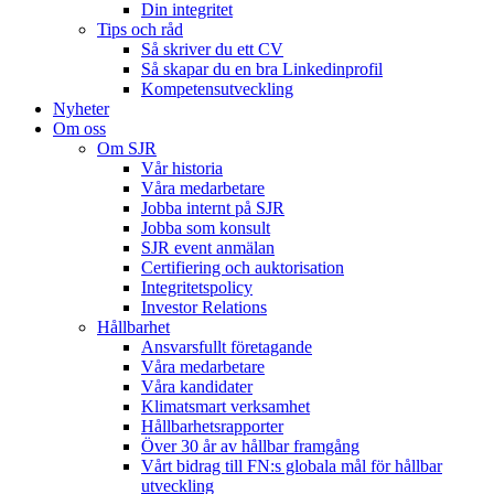
Din integritet
Tips och råd
Så skriver du ett CV
Så skapar du en bra Linkedinprofil
Kompetensutveckling
Nyheter
Om oss
Om SJR
Vår historia
Våra medarbetare
Jobba internt på SJR
Jobba som konsult
SJR event anmälan
Certifiering och auktorisation
Integritetspolicy
Investor Relations
Hållbarhet
Ansvarsfullt företagande
Våra medarbetare
Våra kandidater
Klimatsmart verksamhet
Hållbarhetsrapporter
Över 30 år av hållbar framgång
Vårt bidrag till FN:s globala mål för hållbar
utveckling