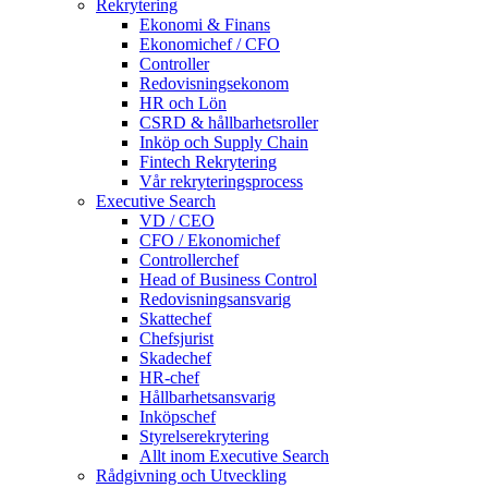
Rekrytering
Ekonomi & Finans
Ekonomichef / CFO
Controller
Redovisningsekonom
HR och Lön
CSRD & hållbarhetsroller
Inköp och Supply Chain
Fintech Rekrytering
Vår rekryteringsprocess
Executive Search
VD / CEO
CFO / Ekonomichef
Controllerchef
Head of Business Control
Redovisningsansvarig
Skattechef
Chefsjurist
Skadechef
HR-chef
Hållbarhetsansvarig
Inköpschef
Styrelserekrytering
Allt inom Executive Search
Rådgivning och Utveckling