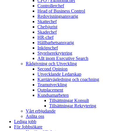
CFO / Ekonomichef
Controllerchef
Head of Business Control
Redovisningsansvarig
Skattechef
Chefsjurist
Skadechef
HR-chef
Hållbarhetsansvarig
Inköpschef
Styrelserekrytering
Allt inom Executive Search
Rådgivning och Utveckling
Second Opinion
Utvecklande Ledarskap
Karriärvägledning och coachning
Teamutveckling
Outplacement
Kundsamarbeten
Tillsättningar Konsult
Tillsättningar Rekrytering
Vårt erbjudande
Anlita oss
Lediga jobb
För Jobbsökare