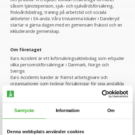
såsom tjänstepension, sjuk- och sjukvårdsförsäkring,
friskvårdsbidrag, träning på arbetstid och sociala
aktiviteter i EA-anda. Våra trivsamma lokaler i Danderyd
startar vi gärna dagen med en gemensam frukost och en
inkluderande gemenskap.
Om företaget
Euro Accident är ett livförsäkringsaktiebolag som erbjuder
olika personriskförsäkringar i Danmark, Norge och
Sverige.
Euro Accidents kunder är främst arbetsgivare och
organisationer som tecknar försäkringar för sina anställda
och medlemmar. Försäljning sker via
försäkringsförmedlare och partnersamarbeten, som
exempelvis banker och andra försäkringsbolag.
Samtycke
Information
Om
Euro Accident grundades 1996 och har i dag 2,7 miljarder
svenska kronor i årlig premievolym och närmare 500
anställda på kontor i Stockholm, Köpenhamn, Oslo,
Belgrad, Växjö och Örnsköldsvik.
Denna webbplats använder cookies