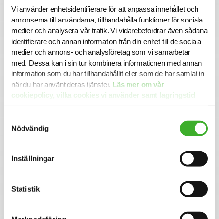
Tillsammans skapar vi Hållbara medarbetare!
Vi använder enhetsidentifierare för att anpassa innehållet och
annonserna till användarna, tillhandahålla funktioner för sociala
medier och analysera vår trafik. Vi vidarebefordrar även sådana
Ansökan
identifierare och annan information från din enhet till de sociala
medier och annons- och analysföretag som vi samarbetar
I denna rekrytering samarbetar Euro Accident med SJR
med. Dessa kan i sin tur kombinera informationen med annan
Executive Search. För mer information är du välkommen
information som du har tillhandahållit eller som de har samlat in
att kontakta Seniorkonsult Hendrik Dahlgren på 070-471
59 03. Alla ansökningar och kontakter hanteras
när du har använt deras tjänster.
Läs mer om vår
konfidentiellt.
cookiepolicy, vilka cookies vi använder samt lagringstid
här.
Varmt välkommen med din ansökan!
Samtyckesval
Nödvändig
Om SJR Executive Search
SJR Executive Search är en del av SJR, ett av Sveriges
Inställningar
ledande och mest erfarna bolag inom rekrytering och
konsultlösningar. Vi rekryterar framtidens ledare och
talanger på högsta nivå – människor som på riktigt gör
Statistik
skillnad i krävande miljöer. Vår vision är att genomföra
rekryteringar som får företag och människor att växa och
utvecklas.
Marknadsföring