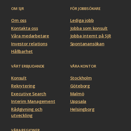
OM SJR
FÖR JOBBSÖKARE
Om oss
Lediga jobb
Kontakta oss
Jobba som konsult
Våra medarbetare
Jobba internt på SJR
Investor relations
Spontanansökan
Hållbarhet
VÅRT ERBJUDANDE
VÅRA KONTOR
Konsult
Stockholm
Rekrytering
Göteborg
Executive Search
Malmö
Interim Management
Uppsala
Rådgivning och
Helsingborg
utveckling
VÅRA REGIONER