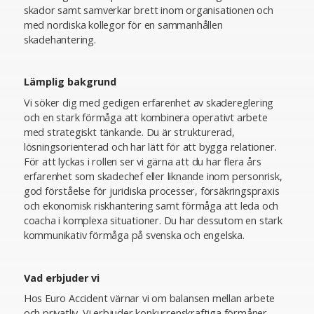
skador samt samverkar brett inom organisationen och
med nordiska kollegor för en sammanhållen
skadehantering.
Lämplig bakgrund
Vi söker dig med gedigen erfarenhet av skadereglering
och en stark förmåga att kombinera operativt arbete
med strategiskt tänkande. Du är strukturerad,
lösningsorienterad och har lätt för att bygga relationer.
För att lyckas i rollen ser vi gärna att du har flera års
erfarenhet som skadechef eller liknande inom personrisk,
god förståelse för juridiska processer, försäkringspraxis
och ekonomisk riskhantering samt förmåga att leda och
coacha i komplexa situationer. Du har dessutom en stark
kommunikativ förmåga på svenska och engelska.
Vad erbjuder vi
Hos Euro Accident värnar vi om balansen mellan arbete
och privatliv. Vi erbjuder konkurrenskraftiga förmåner