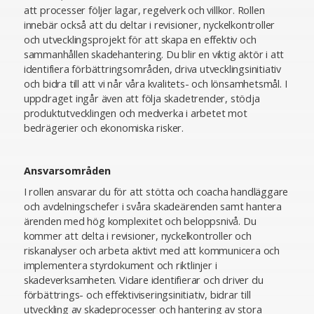
att processer följer lagar, regelverk och villkor. Rollen
innebär också att du deltar i revisioner, nyckelkontroller
och utvecklingsprojekt för att skapa en effektiv och
sammanhållen skadehantering. Du blir en viktig aktör i att
identifiera förbättringsområden, driva utvecklingsinitiativ
och bidra till att vi når våra kvalitets- och lönsamhetsmål. I
uppdraget ingår även att följa skadetrender, stödja
produktutvecklingen och medverka i arbetet mot
bedrägerier och ekonomiska risker.
Ansvarsområden
I rollen ansvarar du för att stötta och coacha handläggare
och avdelningschefer i svåra skadeärenden samt hantera
ärenden med hög komplexitet och beloppsnivå. Du
kommer att delta i revisioner, nyckelkontroller och
riskanalyser och arbeta aktivt med att kommunicera och
implementera styrdokument och riktlinjer i
skadeverksamheten. Vidare identifierar och driver du
förbättrings- och effektiviseringsinitiativ, bidrar till
utveckling av skadeprocesser och hantering av stora