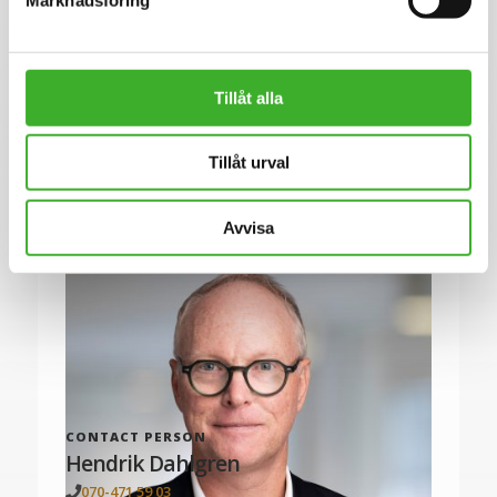
SJR Executive Search grundades 2008 och är en del av
koncernen SJR in Scandinavia AB (publ) noterat på First
North.
Tillåt alla
Se lediga jobb
Tillåt urval
Avvisa
CONTACT PERSON
Hendrik Dahlgren
070-471 59 03