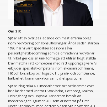
E-mail me
Linkedin
Om SJR
SJR är ett av Sveriges ledande och mest erfarna bolag
inom rekrytering och konsultlösningar. Ända sedan starten
1993 har vi varit specialiserade inom såväl
personlighetsbedömning som de områden vi rekryterar
till, vilket ger oss en unik förmåga att utifrån högt ställda
krav matcha rätt kompetens med rätt uppdragsgivare. Vi
erbjuder specialistkompetens inom ekonomi och finans,
HR och lön, inköp och logistik, IT, juridik och compliance,
hållbarhet, kommunikation samt chefspositioner.
SJR är idag cirka 400 medarbetare och verksamma över
hela landet med kontor i Stockholm, Göteborg, Malmö,
Helsingborg och Uppsala. Koncernen består av
moderbolaget Ogunsen AB, som är noterat på First
North Stockholm, med dotterbolagen SJR in Sweden AB