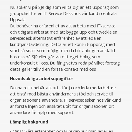
Nu söker vi på SJR dig som vill ta dig an ett uppdrag som
gruppchef för en IT Service Desk hos vår kund i centrala
Uppsala.
Du behöver ha erfarenhet av att arbeta med IT-service
och tidigare arbetat med att bygga upp och utveckla en
servicedesk alternativt erfarenhet av att leda en
kundtjänstavdelning. Detta är ett konsultuppdrag med
start så snart som möjligt och du blir antingen anställd
hos oss på SJR eller går via ditt eget bolag som
underkonsult till oss. Du får givetvis reda på vilket företag
detta gäller till vid en första kontakt med oss.
Huvudsakliga arbetsuppgifter
Denna roll innebär att att stödja och leda medarbetare
att bistå med bästa användarnära stöd och service till
organisationens användare. IT servicedesken hos vår kund
är första linjen och ansiktet utåt för organisationen dit
användare får hjälp med support.
Lämplig bakgrund
• Minst 5 års erfarenhet och kunskap hur man leder en