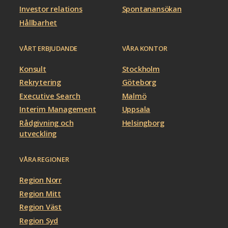
Investor relations
Spontanansökan
Hållbarhet
VÅRT ERBJUDANDE
VÅRA KONTOR
Konsult
Stockholm
Rekrytering
Göteborg
Executive Search
Malmö
Interim Management
Uppsala
Rådgivning och
Helsingborg
utveckling
VÅRA REGIONER
Region Norr
Region Mitt
Region Väst
Region Syd