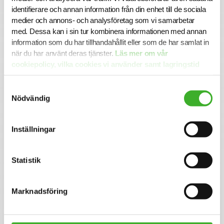
E-mail me
identifierare och annan information från din enhet till de sociala
medier och annons- och analysföretag som vi samarbetar
med. Dessa kan i sin tur kombinera informationen med annan
information som du har tillhandahållit eller som de har samlat in
när du har använt deras tjänster.
Läs mer om vår
cookiepolicy, vilka cookies vi använder samt lagringstid
här.
Samtyckesval
Nödvändig
Inställningar
CONTACT PERSON
Isabell Bengtsson
070-899 95 63
Statistik
E-mail me
LinkedIn
Marknadsföring
Om SJR