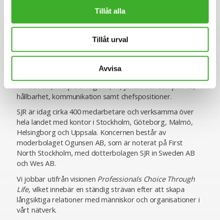
Tillåt alla
SJR är ett av Sveriges ledande och mest erfarna bolag
inom rekrytering och konsultlösningar. Ända sedan starten
1993 har vi varit specialiserade inom såväl
Tillåt urval
personlighetsbedömning som de områden vi rekryterar
till, vilket ger oss en unik förmåga att utifrån högt ställda
krav matcha rätt kompetens med rätt uppdragsgivare. Vi
Avvisa
erbjuder specialistkompetens inom ekonomi och finans,
HR och lön, inköp och logistik, IT, juridik och compliance,
hållbarhet, kommunikation samt chefspositioner.
SJR är idag cirka 400 medarbetare och verksamma över
hela landet med kontor i Stockholm, Göteborg, Malmö,
Helsingborg och Uppsala. Koncernen består av
moderbolaget Ogunsen AB, som är noterat på First
North Stockholm, med dotterbolagen SJR in Sweden AB
och Wes AB.
Vi jobbar utifrån visionen
Professionals Choice Through
Life
, vilket innebär en ständig strävan efter att skapa
långsiktiga relationer med människor och organisationer i
vårt nätverk.