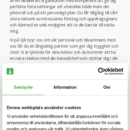
av en dedikerad organisation med kompetens att ge dig
perfekta förutsättningar att utvecklas både inom din
yrkesroll och på ett personligt plan. Du får tillgång till vårt
stora nätverk av intressanta företag och uppdragsgivare
och därmed en unik möjlighet att ta din karriär till nästa
steg.
Vi på SJR bryr oss om vår personal och tillsammans med
oss får du en långsiktig partner som ger dig trygghet och
stöd. Vi är lyhörda för dina behov och du kommer att ha
en nära relation med din konsultchef som stöttar dig i din
utveckling.
Se lediga jobb
Samtycke
Information
Om
Denna webbplats använder cookies
CONTACT PERSON
Vi använder enhetsidentifierare för att anpassa innehållet och
Linnea Jäverup
annonserna till användarna, tillhandahålla funktioner för sociala
+46 70 823 41 45
medier och analysera vår trafik. Vi vidarebefordrar även sådana