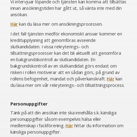
Vi intervjuar löpande och tjänsten kan komma att tillsättas
innan ansökningstiden har gått ut, så vänta inte med din
ansökan.
Här
kan du läsa mer om ansökningsprocessen.
I det fall tjänsten medför ekonomiskt ansvar kommer en
kreditupplysning att genomföras avseende
slutkandidaten. I vissa rekryterings- och
tillsättningsprocesser kan det bli aktuellt att genomföra
en bakgrundskontroll av slutkandidaten. En
bakgrundskontroll av en slutkandidat görs endast om
risken i rollen motiverar att en sådan görs, på grund av
rollens befogenhet, mandat och påverkanskraft.
Här
kan
du läsa mer om vår rekryterings- och tillsättningsprocess.
Personuppgifter
Tänk på att din ansökan inte ska innehålla s.k. känsliga
personuppgifter såsom exempelvis hälsa eller
medlemskap i fackförening.
Här
hittar du information om
känsliga personuppgifter.