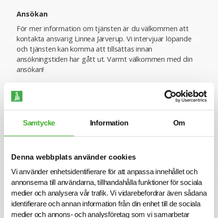
Ansökan
För mer information om tjänsten är du välkommen att
kontakta ansvarig Linnea Järverup. Vi intervjuar löpande
och tjänsten kan komma att tillsättas innan
ansökningstiden har gått ut. Varmt välkommen med din
ansökan!
Konsult hos SJR
Att arbeta som konsult hos SJR innebär att du blir en del
Samtycke
Information
Om
av en dedikerad organisation med kompetens att ge dig
perfekta förutsättningar att utvecklas både inom din
yrkesroll och på ett personligt plan. Du får tillgång till vårt
stora nätverk av intressanta företag och uppdragsgivare
Denna webbplats använder cookies
och därmed en unik möjlighet att ta din karriär till nästa
Vi använder enhetsidentifierare för att anpassa innehållet och
steg.
annonserna till användarna, tillhandahålla funktioner för sociala
Vi på SJR bryr oss om vår personal och tillsammans med
medier och analysera vår trafik. Vi vidarebefordrar även sådana
oss får du en långsiktig partner som ger dig trygghet och
identifierare och annan information från din enhet till de sociala
stöd. Vi är lyhörda för dina behov och du kommer att ha
medier och annons- och analysföretag som vi samarbetar