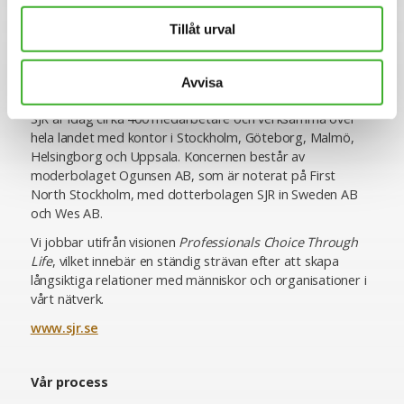
till, vilket ger oss en unik förmåga att utifrån högt ställda
Tillåt urval
krav matcha rätt kompetens med rätt uppdragsgivare. Vi
erbjuder specialistkompetens inom ekonomi och finans,
HR och lön, inköp och logistik, IT, juridik och compliance,
Avvisa
hållbarhet, kommunikation samt chefspositioner.
SJR är idag cirka 400 medarbetare och verksamma över
hela landet med kontor i Stockholm, Göteborg, Malmö,
Helsingborg och Uppsala. Koncernen består av
moderbolaget Ogunsen AB, som är noterat på First
North Stockholm, med dotterbolagen SJR in Sweden AB
och Wes AB.
Vi jobbar utifrån visionen
Professionals Choice Through
Life
, vilket innebär en ständig strävan efter att skapa
långsiktiga relationer med människor och organisationer i
vårt nätverk.
www.sjr.se
Vår process