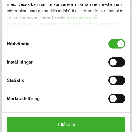
en nära relation med din konsultchef som stöttar dig i din
med. Dessa kan i sin tur kombinera informationen med annan
utveckling.
information som du har tillhandahållit eller som de har samlat in
när du har använt deras tjänster.
Läs mer om vår
cookiepolicy, vilka cookies vi använder samt lagringstid
Se lediga jobb
här.
Samtyckesval
Nödvändig
CONTACT PERSON
Linnea Jäverup
Inställningar
+46 70 823 41 45
E-mail me
Statistik
Marknadsföring
Om SJR
SJR är ett av Sveriges ledande och mest erfarna bolag
inom rekrytering och konsultlösningar. Ända sedan starten
1993 har vi varit specialiserade inom såväl
Tillåt alla
personlighetsbedömning som de områden vi rekryterar