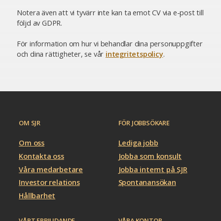
Notera även att vi tyvärr inte kan ta emot CV via e-post till
följd av GDPR.
För information om hur vi behandlar dina personuppgifter
och dina rättigheter, se vår
integritetspolicy
.
OM SJR
FÖR JOBBSÖKARE
Om oss
Lediga jobb
Kontakta oss
Jobba som konsult
Våra medarbetare
Jobba internt på SJR
Investor relations
Spontanansökan
Hållbarhet
VÅRT ERBJUDANDE
VÅRA KONTOR