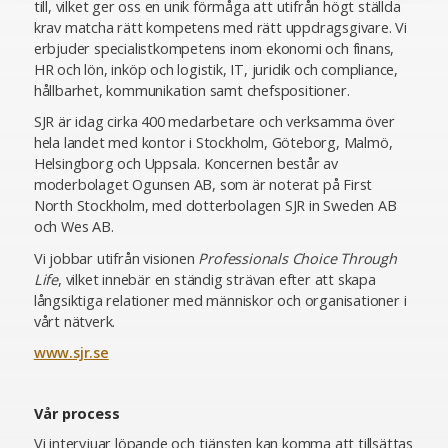
till, vilket ger oss en unik förmåga att utifrån högt ställda
krav matcha rätt kompetens med rätt uppdragsgivare. Vi
erbjuder specialistkompetens inom ekonomi och finans,
HR och lön, inköp och logistik, IT, juridik och compliance,
hållbarhet, kommunikation samt chefspositioner.
SJR är idag cirka 400 medarbetare och verksamma över
hela landet med kontor i Stockholm, Göteborg, Malmö,
Helsingborg och Uppsala. Koncernen består av
moderbolaget Ogunsen AB, som är noterat på First
North Stockholm, med dotterbolagen SJR in Sweden AB
och Wes AB.
Vi jobbar utifrån visionen
Professionals Choice Through
Life
, vilket innebär en ständig strävan efter att skapa
långsiktiga relationer med människor och organisationer i
vårt nätverk.
www.sjr.se
Vår process
Vi intervjuar löpande och tjänsten kan komma att tillsättas