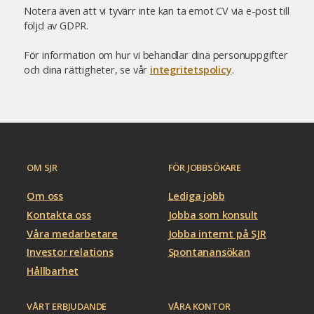
Notera även att vi tyvärr inte kan ta emot CV via e-post till
följd av GDPR.
För information om hur vi behandlar dina personuppgifter
och dina rättigheter, se vår
integritetspolicy
.
OM SJR
FÖR JOBBSÖKARE
Om oss
Lediga jobb
Kontakta oss
Jobba som konsult
Våra medarbetare
Jobba internt på SJR
Investor relations
Spontanansökan
Hållbarhet
VÅRT ERBJUDANDE
VÅRA KONTOR