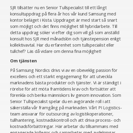
SJR tillsätter nu en Senior Tullspecialist till ett långt
konsultuppdrag på flera år hos vår kund Samsung med
kontor beläget i Kista. Uppdraget är med start så snart
som möjligt och det finns möjlighet till hybridarbete. Till
detta uppdrag söker vi efter dig som vill gå som anställd
konsult hos SJR med månadslön och tjänstepension enligt
kollektivavtal. Har du erfarenhet som tullspecialist eller
tullchef? Läs då vidare om denna fina möjlighet!
Om tjänsten
På Samsung Nordics drivs vi av en obeveklig passion för
excellens och ett starkt engagemang för att utveckla
marknadens bästa produkter och tjänster. Vi är ständigt i
rörelse för att möta framtidens krav och fortsätter att
förenkla och berika människors liv genom innovation. Som
Senior Tullspecialist spelar du en avgörande roll i att
säkerställa vår framgång på marknaden. Vårt PI Logistics-
team ansvarar för outsourcing av logistikoperationer,
tullhantering, kostnadskontroll och att driva process- och
kostnadsförbättringar. Här arbetar du tillsammans med
engagerade kollegor och samarbetar med avdelningar