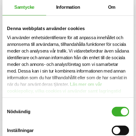
framåt självständigt.
Samtycke
Information
Om
Vad erbjuder vi
Samsung är ett dynamiskt företag i en snabbföränderlig
Denna webbplats använder cookies
industri, och det finns många möjligheter att växa och
utvecklas! För att trivas med oss måste du vara en person
Vi använder enhetsidentifierare för att anpassa innehållet och
som uppskattar tempo, förändring och att ta egna
annonserna till användarna, tillhandahålla funktioner för sociala
initiativ.
medier och analysera vår trafik. Vi vidarebefordrar även sådana
identifierare och annan information från din enhet till de sociala
Ansökan
medier och annons- och analysföretag som vi samarbetar
Vi intervjuar löpande och tjänsten kan komma att tillsättas
med. Dessa kan i sin tur kombinera informationen med annan
innan ansökningstiden har gått ut. Sista ansökningsdag är
information som du har tillhandahållit eller som de har samlat in
2025-02-21.
när du har använt deras tjänster.
Läs mer om vår
Varmt välkommen med din ansökan!
cookiepolicy, vilka cookies vi använder samt lagringstid
här.
Konsult hos SJR
Samtyckesval
Att arbeta som konsult hos SJR innebär att du blir en del
Nödvändig
av en dedikerad organisation med kompetens att ge dig
perfekta förutsättningar att utvecklas både inom din
yrkesroll och på ett personligt plan. Du får tillgång till vårt
Inställningar
stora nätverk av intressanta företag och uppdragsgivare