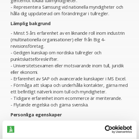
gentemot lokala tullmyndigheter.
- Representera Samsung vid nationella myndigheter och
hålla dig uppdaterad om förändringar i tullregler.
Lämplig bakgrund
- Minst 5 års erfarenhet av en liknande roll inom industrin
(multinationella organisationer) eller från Big 4-
revisionsföretag.
- Gedigen kunskap om nordiska tullregler och
punktskatteföreskrifter.
- Universitetsexamen eller motsvarande inom tull, juridik
eller ekonomi.
- Erfarenhet av SAP och avancerade kunskaper i MS Excel.
- Förmåga att skapa och underhålla kontakter, gärna med
ett befintligt nätverk inom tull och myndigheter.
- Tidigare erfarenhet inom ecommerce är meriterande.
- Flytande engelska och gärna svenska.
Personliga egenskaper
- Hög organisatorisk förmåga och noggrannhet.
- God kommunikationsförmåga och social kompetens.
- Förmåga att leverera under tidspress och driva saker