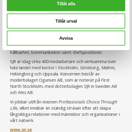
SJR är ett av Sveriges ledande och mest erfarna bolag
Tillåt alla
inom rekrytering och konsultlösningar. Ända sedan starten
1993 har vi varit specialiserade inom såväl
Tillåt urval
personlighetsbedömning som de områden vi rekryterar
till, vilket ger oss en unik förmåga att utifrån högt ställda
krav matcha rätt kompetens med rätt uppdragsgivare. Vi
Avvisa
erbjuder specialistkompetens inom ekonomi och finans,
HR och lön, inköp och logistik, IT, juridik och compliance,
hållbarhet, kommunikation samt chefspositioner.
SJR är idag cirka 400 medarbetare och verksamma över
hela landet med kontor i Stockholm, Göteborg, Malmö,
Helsingborg och Uppsala. Koncernen består av
moderbolaget Ogunsen AB, som är noterat på First
North Stockholm, med dotterbolagen SJR in Sweden AB
och Wes AB.
Vi jobbar utifrån visionen
Professionals Choice Through
Life
, vilket innebär en ständig strävan efter att skapa
långsiktiga relationer med människor och organisationer i
vårt nätverk.
www.sjr.se