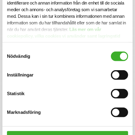
identifierare och annan information från din enhet till de sociala
Vi på SJR bryr oss om vår personal och tillsammans med
medier och annons- och analysföretag som vi samarbetar
oss får du en långsiktig partner som ger dig trygghet och
med. Dessa kan i sin tur kombinera informationen med annan
stöd. Vi är lyhörda för dina behov och du kommer att ha
information som du har tillhandahållit eller som de har samlat in
en nära relation med din konsultchef som stöttar dig i din
när du har använt deras tjänster.
Läs mer om vår
utveckling.
cookiepolicy, vilka cookies vi använder samt lagringstid
här.
Samtyckesval
Se lediga jobb
Nödvändig
Inställningar
CONTACT PERSON
Hanna Niklasson
Statistik
+46 70 471 59 01
E-mail me
Marknadsföring
Om SJR