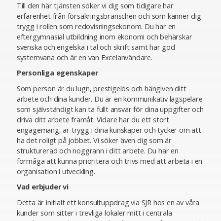
Till den här tjänsten söker vi dig som tidigare har
erfarenhet från försäkringsbranschen och som känner dig
trygg i rollen som redovisningsekonom. Du har en
eftergymnasial utbildning inom ekonomi och behärskar
svenska och engelska i tal och skrift samt har god
systemvana och är en van Excelanvändare.
Personliga egenskaper
Som person är du lugn, prestigelös och hängiven ditt
arbete och dina kunder. Du är en kommunikativ lagspelare
som självständigt kan ta fullt ansvar för dina uppgifter och
driva ditt arbete framåt. Vidare har du ett stort
engagemang, är trygg i dina kunskaper och tycker om att
ha det roligt på jobbet. Vi söker även dig som är
strukturerad och noggrann i ditt arbete. Du har en
förmåga att kunna prioritera och trivs med att arbeta i en
organisation i utveckling.
Vad erbjuder vi
Detta är initialt ett konsultuppdrag via SJR hos en av våra
kunder som sitter i trevliga lokaler mitt i centrala