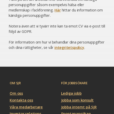
personuppgifter såsom exempelvis hälsa eller
medlemskap i fackförening.
Här
hittar du information om
känsliga personuppgifter.
Notera även att vi tyvärr inte kan ta emot CV via e-post till
följd av GDPR.
För information om hur vi behandlar dina personuppgifter
och dina rättigheter, se vår
integritetspolicy
.
OM SJR
FÖR JOBBSÖKARE
Om oss
Lediga jobb
Kontakta oss
Jobba som konsult
Våra medarbetare
Jobba internt på SJR
Investor relations
Spontanansökan