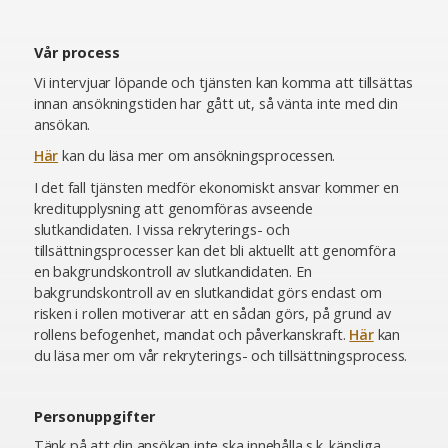
Vår process
Vi intervjuar löpande och tjänsten kan komma att tillsättas
innan ansökningstiden har gått ut, så vänta inte med din
ansökan.
Här
kan du läsa mer om ansökningsprocessen.
I det fall tjänsten medför ekonomiskt ansvar kommer en
kreditupplysning att genomföras avseende
slutkandidaten. I vissa rekryterings- och
tillsättningsprocesser kan det bli aktuellt att genomföra
en bakgrundskontroll av slutkandidaten. En
bakgrundskontroll av en slutkandidat görs endast om
risken i rollen motiverar att en sådan görs, på grund av
rollens befogenhet, mandat och påverkanskraft.
Här
kan
du läsa mer om vår rekryterings- och tillsättningsprocess.
Personuppgifter
Tänk på att din ansökan inte ska innehålla s.k. känsliga