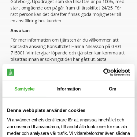
Göteborg. Uppdraget som ska tillsättas är på 100%, med
start omgående och pågår fram till årsskiftet 24/25. För
rätt person kan det därefter finnas goda möjligheter till
en anställning hos kunden.
Ansökan
För mer information om tjänsten är du välkommen att
kontakta ansvarig Konsultchef Hanna Niklasson på 0704-
715901. Vi intervjuar löpande och tjänsten kan komma att
tillsättas innan ansökningstiden har gått ut. Sista
ansökningsdag är 2024-05-20.
Varmt välkommen med din ansökan!
Konsult hos SJR
Samtycke
Information
Om
Att arbeta som konsult hos SJR innebär att du blir en del
av en dedikerad organisation med kompetens att ge dig
perfekta förutsättningar att utvecklas både inom din
Denna webbplats använder cookies
yrkesroll och på ett personligt plan. Du får tillgång till vårt
Vi använder enhetsidentifierare för att anpassa innehållet och
stora nätverk av intressanta företag och uppdragsgivare
annonserna till användarna, tillhandahålla funktioner för sociala
och därmed en unik möjlighet att ta din karriär till nästa
steg.
medier och analysera vår trafik. Vi vidarebefordrar även sådana