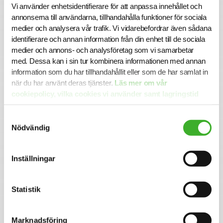
urval och intervjuer löpande.Alla ansökningar och
Vi använder enhetsidentifierare för att anpassa innehållet och
kontakter hanteras konfidentiellt.
annonserna till användarna, tillhandahålla funktioner för sociala
Varmt välkommen med din ansökan!
medier och analysera vår trafik. Vi vidarebefordrar även sådana
identifierare och annan information från din enhet till de sociala
medier och annons- och analysföretag som vi samarbetar
med. Dessa kan i sin tur kombinera informationen med annan
Se lediga jobb
information som du har tillhandahållit eller som de har samlat in
när du har använt deras tjänster.
Läs mer om vår
cookiepolicy, vilka cookies vi använder samt lagringstid
här.
Samtyckesval
Nödvändig
Inställningar
Statistik
CONTACT PERSON
Karin Van Egeraat
070-471 59 08
Marknadsföring