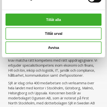
E-mail me
Linkedin
Tillåt alla
Om SJR
Tillåt urval
SJR är ett av Sveriges ledande och mest erfarna bolag
inom rekrytering och konsultlösningar. Ända sedan starten
1993 har vi varit specialiserade inom såväl
Avvisa
personlighetsbedömning som de områden vi rekryterar
till, vilket ger oss en unik förmåga att utifrån högt ställda
krav matcha rätt kompetens med rätt uppdragsgivare. Vi
erbjuder specialistkompetens inom ekonomi och finans,
HR och lön, inköp och logistik, IT, juridik och compliance,
hållbarhet, kommunikation samt chefspositioner.
SJR är idag cirka 400 medarbetare och verksamma över
hela landet med kontor i Stockholm, Göteborg, Malmö,
Helsingborg och Uppsala. Koncernen består av
moderbolaget Ogunsen AB, som är noterat på First
North Stockholm, med dotterbolagen SJR in Sweden AB