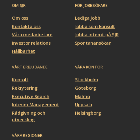
OM SJR
FÖR JOBBSÖKARE
Om oss
Lediga jobb
Kontakta oss
Jobba som konsult
Våra medarbetare
Jobba internt på SJR
Investor relations
Spontanansökan
Hållbarhet
VÅRT ERBJUDANDE
VÅRA KONTOR
Konsult
Stockholm
Rekrytering
Göteborg
Executive Search
Malmö
Interim Management
Uppsala
Rådgivning och
Helsingborg
utveckling
VÅRA REGIONER