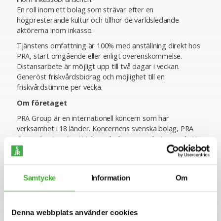
En roll inom ett bolag som strävar efter en
högpresterande kultur och tillhör de världsledande
aktörerna inom inkasso.
Tjänstens omfattning är 100% med anställning direkt hos
PRA, start omgående eller enligt överenskommelse.
Distansarbete är möjligt upp till två dagar i veckan.
Generöst friskvårdsbidrag och möjlighet till en
friskvårdstimme per vecka.
Om företaget
PRA Group är en internationell koncern som har
verksamhet i 18 länder. Koncernens svenska bolag, PRA
Group Sverige, är ett inkassobolag som arbetar med ett
långsiktigt fokus och som värderar kundvård högt.
Ansökan
Samtycke
Information
Om
I denna rekrytering samarbetar PRA Group med SJR. För
mer information är du välkommen att kontakta ansvarig
rekryteringskonsult Karin Van Egeraat på 070-4715908.
Urvalsarbetet påbörjas vecka 1, 2024 och därefter sker
Denna webbplats använder cookies