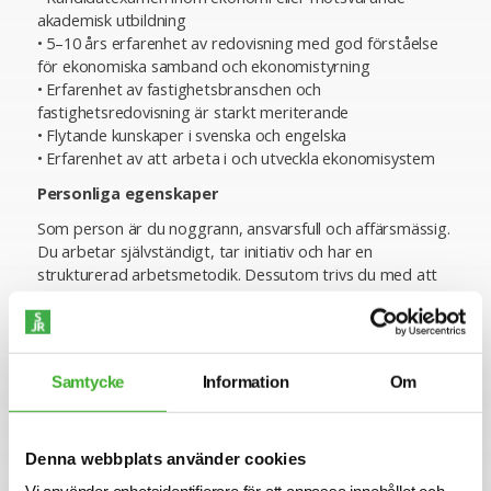
akademisk utbildning
• 5–10 års erfarenhet av redovisning med god förståelse
för ekonomiska samband och ekonomistyrning
• Erfarenhet av fastighetsbranschen och
fastighetsredovisning är starkt meriterande
• Flytande kunskaper i svenska och engelska
• Erfarenhet av att arbeta i och utveckla ekonomisystem
Personliga egenskaper
Som person är du noggrann, ansvarsfull och affärsmässig.
Du arbetar självständigt, tar initiativ och har en
strukturerad arbetsmetodik. Dessutom trivs du med att
samarbeta och arbetsleda kollegor i bokslutsprocesser.
Vill du bli en del av ett dynamiskt fastighetsbolag och
bidra till dess fortsatta tillväxt? Skicka in din ansökan
redan idag!
Samtycke
Information
Om
Ansökan
För mer information om tjänsten är du välkommen att
Denna webbplats använder cookies
kontakta Malin Lindqvist. Vi intervjuar löpande och