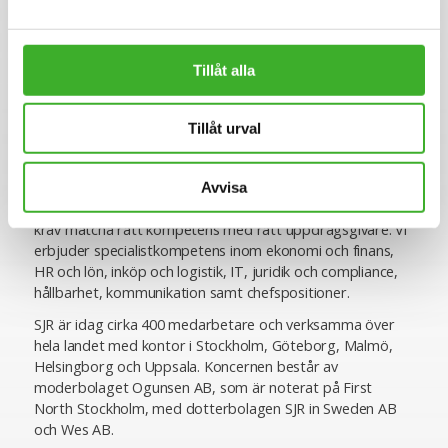
Tillåt alla
Om SJR
SJR är ett av Sveriges ledande och mest erfarna bolag
Tillåt urval
inom rekrytering och konsultlösningar. Ända sedan starten
1993 har vi varit specialiserade inom såväl
personlighetsbedömning som de områden vi rekryterar
Avvisa
till, vilket ger oss en unik förmåga att utifrån högt ställda
krav matcha rätt kompetens med rätt uppdragsgivare. Vi
erbjuder specialistkompetens inom ekonomi och finans,
HR och lön, inköp och logistik, IT, juridik och compliance,
hållbarhet, kommunikation samt chefspositioner.
SJR är idag cirka 400 medarbetare och verksamma över
hela landet med kontor i Stockholm, Göteborg, Malmö,
Helsingborg och Uppsala. Koncernen består av
moderbolaget Ogunsen AB, som är noterat på First
North Stockholm, med dotterbolagen SJR in Sweden AB
och Wes AB.