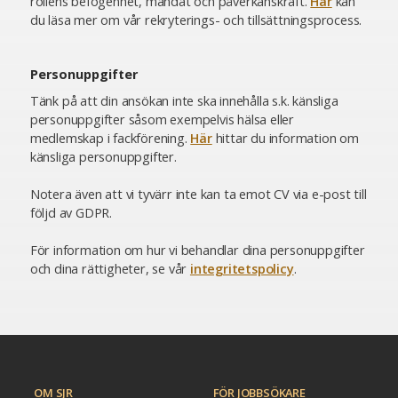
rollens befogenhet, mandat och påverkanskraft.
Här
kan
du läsa mer om vår rekryterings- och tillsättningsprocess.
Personuppgifter
Tänk på att din ansökan inte ska innehålla s.k. känsliga
personuppgifter såsom exempelvis hälsa eller
medlemskap i fackförening.
Här
hittar du information om
känsliga personuppgifter.
Notera även att vi tyvärr inte kan ta emot CV via e-post till
följd av GDPR.
För information om hur vi behandlar dina personuppgifter
och dina rättigheter, se vår
integritetspolicy
.
OM SJR
FÖR JOBBSÖKARE