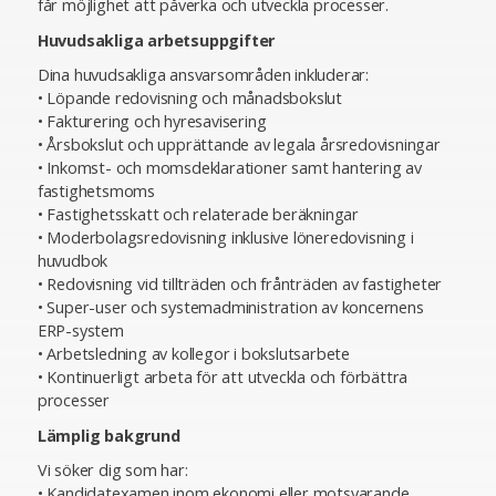
får möjlighet att påverka och utveckla processer.
Huvudsakliga arbetsuppgifter
Dina huvudsakliga ansvarsområden inkluderar:
• Löpande redovisning och månadsbokslut
• Fakturering och hyresavisering
• Årsbokslut och upprättande av legala årsredovisningar
• Inkomst- och momsdeklarationer samt hantering av
fastighetsmoms
• Fastighetsskatt och relaterade beräkningar
• Moderbolagsredovisning inklusive löneredovisning i
huvudbok
• Redovisning vid tillträden och frånträden av fastigheter
• Super-user och systemadministration av koncernens
ERP-system
• Arbetsledning av kollegor i bokslutsarbete
• Kontinuerligt arbeta för att utveckla och förbättra
processer
Lämplig bakgrund
Vi söker dig som har:
• Kandidatexamen inom ekonomi eller motsvarande