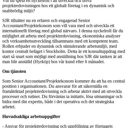
Vill du spela en nyckelroll i att utveckla och driva
projektredovisningen hos ett globalt företag i en dynamisk och
snabbrörlig miljö?
SJR tillsätter nu en erfaren och engagerad Senior
Accountant/Projektekonom som vill vara med och utveckla ett
internationellt företag med global närvaro. I denna nyckelroll får du
möjlighet att arbeta med projektredovisning, ekonomiska analyser
och verksamhetsutveckling tillsammans med ett kompetent team.
Rollen erbjuder en dynamisk och stimulerande arbetsmiljö, med
kontor centralt beläget i Stockholm. Detta är ett konsultuppdrag med
start så snart som möjligt med anställning hos SJR där tanken är att
man blir anställd (Hyrköp) hos vår kund efter 6 månader.
Om tjänsten
Som Senior Accountant/Projektekonom kommer du att ha en central
position i organisationen. Du ansvarar för att säkerställa en
framåtriktad projektredovisning och arbetar aktivt med att utveckla
processer och rutiner. Du förväntas ta initiativ, lösa utmaningar och
bidra med din expertis, både i det operativa och det strategiska
arbetet.
Huvudsakliga arbetsuppgifter
- Ansvar för projektredovisning och uppföljning av företagets