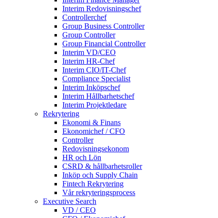
Interim Redovisningschef
Controllerchef
Group Business Controller
Group Controller
Group Financial Controller
Interim VD/CEO
Interim HR-Chef
Interim CIO/IT-Chef
Compliance Specialist
Interim Inköpschef
Interim Hållbarhetschef
Interim Projektledare
Rekrytering
Ekonomi & Finans
Ekonomichef / CFO
Controller
Redovisningsekonom
HR och Lön
CSRD & hållbarhetsroller
Inköp och Supply Chain
Fintech Rekrytering
Vår rekryteringsprocess
Executive Search
VD / CEO