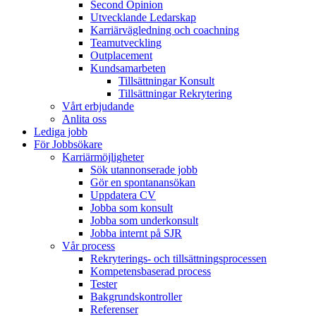
Second Opinion
Utvecklande Ledarskap
Karriärvägledning och coachning
Teamutveckling
Outplacement
Kundsamarbeten
Tillsättningar Konsult
Tillsättningar Rekrytering
Vårt erbjudande
Anlita oss
Lediga jobb
För Jobbsökare
Karriärmöjligheter
Sök utannonserade jobb
Gör en spontanansökan
Uppdatera CV
Jobba som konsult
Jobba som underkonsult
Jobba internt på SJR
Vår process
Rekryterings- och tillsättningsprocessen
Kompetensbaserad process
Tester
Bakgrundskontroller
Referenser