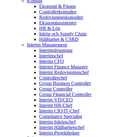
Konsult
Ekonomi & Finans
Controllerkonsulter
Redovisningskonsulter
Ekonomiassistenter
HR & Lön
Inköp och Supply Chain
Hållbarhet & CSRD
Interim Management
Interimslösningar
Interimschef
Interim CFO
Interim Finance Manager
Interim Redovisningschef
Controllerchef
Group Business Controller
Group Controller
Group Financial Controller
Interim VD/CEO
Interim HR-Chef
Interim CIO/IT-Chef
Compliance Specialist
Interim Inköpschef
Interim Hållbarhetschef
Interim Projektledare