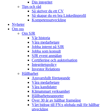
Din integritet
Tips och råd
Så skriver du ett CV
Så skapar du en bra Linkedinprofil
Kompetensutveckling
Nyheter
Om oss
Om SJR
Vår historia
Våra medarbetare
Jobba internt på SJR
Jobba som konsult
SJR event anmälan
Certifiering och auktorisation
Integritetspolicy
Investor Relations
Hållbarhet
Ansvarsfullt företagande
Våra medarbetare
Våra kandidater
Klimatsmart verksamhet
Hållbarhetsrapporter
Över 30 år av hållbar framgång
Vårt bidrag till FN:s globala mål för hållbar
utveckling