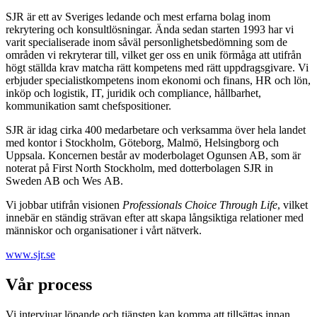
SJR är ett av Sveriges ledande och mest erfarna bolag inom
rekrytering och konsultlösningar. Ända sedan starten 1993 har vi
varit specialiserade inom såväl personlighetsbedömning som de
områden vi rekryterar till, vilket ger oss en unik förmåga att utifrån
högt ställda krav matcha rätt kompetens med rätt uppdragsgivare. Vi
erbjuder specialistkompetens inom ekonomi och finans, HR och lön,
inköp och logistik, IT, juridik och compliance, hållbarhet,
kommunikation samt chefspositioner.
SJR är idag cirka 400 medarbetare och verksamma över hela landet
med kontor i Stockholm, Göteborg, Malmö, Helsingborg och
Uppsala. Koncernen består av moderbolaget Ogunsen AB, som är
noterat på First North Stockholm, med dotterbolagen SJR in
Sweden AB och Wes AB.
Vi jobbar utifrån visionen
Professionals Choice Through Life
, vilket
innebär en ständig strävan efter att skapa långsiktiga relationer med
människor och organisationer i vårt nätverk.
www.sjr.se
Vår process
Vi intervjuar löpande och tjänsten kan komma att tillsättas innan