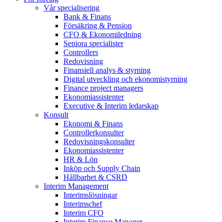
Vår specialisering
Bank & Finans
Försäkring & Pension
CFO & Ekonomiledning
Seniora specialister
Controllers
Redovisning
Finansiell analys & styrning
Digital utveckling och ekonomistyrning
Finance project managers
Ekonomiassistenter
Executive & Interim ledarskap
Konsult
Ekonomi & Finans
Controllerkonsulter
Redovisningskonsulter
Ekonomiassistenter
HR & Lön
Inköp och Supply Chain
Hållbarhet & CSRD
Interim Management
Interimslösningar
Interimschef
Interim CFO
Interim Finance Manager