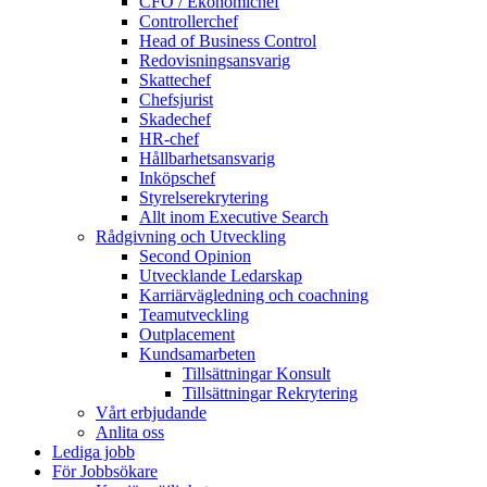
CFO / Ekonomichef
Controllerchef
Head of Business Control
Redovisningsansvarig
Skattechef
Chefsjurist
Skadechef
HR-chef
Hållbarhetsansvarig
Inköpschef
Styrelserekrytering
Allt inom Executive Search
Rådgivning och Utveckling
Second Opinion
Utvecklande Ledarskap
Karriärvägledning och coachning
Teamutveckling
Outplacement
Kundsamarbeten
Tillsättningar Konsult
Tillsättningar Rekrytering
Vårt erbjudande
Anlita oss
Lediga jobb
För Jobbsökare