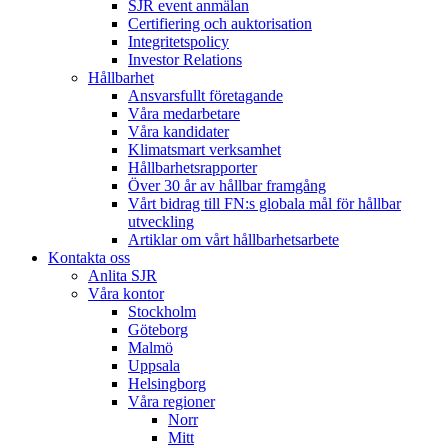
SJR event anmälan
Certifiering och auktorisation
Integritetspolicy
Investor Relations
Hållbarhet
Ansvarsfullt företagande
Våra medarbetare
Våra kandidater
Klimatsmart verksamhet
Hållbarhetsrapporter
Över 30 år av hållbar framgång
Vårt bidrag till FN:s globala mål för hållbar
utveckling
Artiklar om vårt hållbarhetsarbete
Kontakta oss
Anlita SJR
Våra kontor
Stockholm
Göteborg
Malmö
Uppsala
Helsingborg
Våra regioner
Norr
Mitt