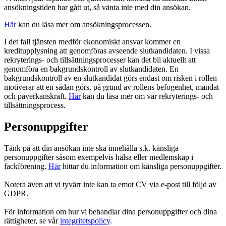
ansökningstiden har gått ut, så vänta inte med din ansökan.
Här
kan du läsa mer om ansökningsprocessen.
I det fall tjänsten medför ekonomiskt ansvar kommer en
kreditupplysning att genomföras avseende slutkandidaten. I vissa
rekryterings- och tillsättningsprocesser kan det bli aktuellt att
genomföra en bakgrundskontroll av slutkandidaten. En
bakgrundskontroll av en slutkandidat görs endast om risken i rollen
motiverar att en sådan görs, på grund av rollens befogenhet, mandat
och påverkanskraft.
Här
kan du läsa mer om vår rekryterings- och
tillsättningsprocess.
Personuppgifter
Tänk på att din ansökan inte ska innehålla s.k. känsliga
personuppgifter såsom exempelvis hälsa eller medlemskap i
fackförening.
Här
hittar du information om känsliga personuppgifter.
Notera även att vi tyvärr inte kan ta emot CV via e-post till följd av
GDPR.
För information om hur vi behandlar dina personuppgifter och dina
rättigheter, se vår
integritetspolicy
.