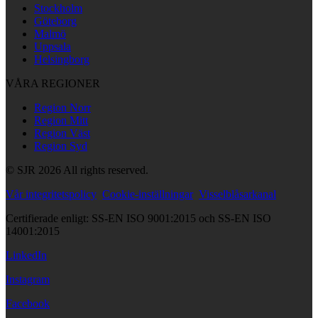
Stockholm
Göteborg
Malmö
Uppsala
Helsingborg
VÅRA REGIONER
Region Norr
Region Mitt
Region Väst
Region Syd
© SJR 2026 All rights reserved.
Vår integritetspolicy
Cookie-inställningar
Visselblåsarkanal
Certifierade enligt: SS-EN ISO 9001:2015 och SS-EN ISO
14001:2015
LinkedIn
Instagram
Facebook