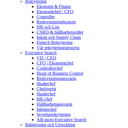
Rekrytering
Ekonomi & Finans
Ekonomichef / CFO
Controller
Redovisningsekonom
HR och Lön
CSRD & hållbarhetsroller
Inköp och Supply Chain
Fintech Rekrytering
Vår rekryteringsprocess
Executive Search
VD / CEO
CFO / Ekonomichef
Controllerchef
Head of Business Control
Redovisningsansvarig
Skattechef
Chefsjurist
Skadechef
HR-chef
Hållbarhetsansvarig
Inköpschef
Styrelserekrytering
Allt inom Executive Search
Rådgivning och Utveckling