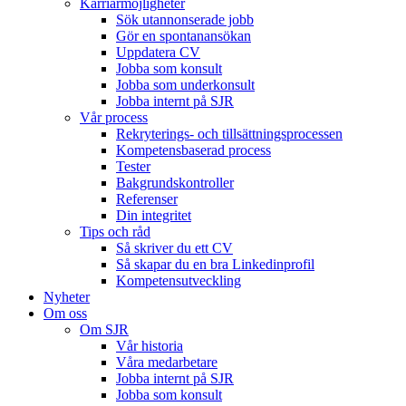
Karriärmöjligheter
Sök utannonserade jobb
Gör en spontanansökan
Uppdatera CV
Jobba som konsult
Jobba som underkonsult
Jobba internt på SJR
Vår process
Rekryterings- och tillsättningsprocessen
Kompetensbaserad process
Tester
Bakgrundskontroller
Referenser
Din integritet
Tips och råd
Så skriver du ett CV
Så skapar du en bra Linkedinprofil
Kompetensutveckling
Nyheter
Om oss
Om SJR
Vår historia
Våra medarbetare
Jobba internt på SJR
Jobba som konsult