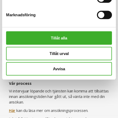
SJR är idag cirka 400 medarbetare och verksamma över
hela landet med kontor i Stockholm, Göteborg, Malmö,
Marknadsföring
Helsingborg och Uppsala. Koncernen består av
moderbolaget Ogunsen AB, som är noterat på First
North Stockholm, med dotterbolagen SJR in Sweden AB
och Wes AB.
Tillåt alla
Vi jobbar utifrån visionen
Professionals Choice Through
Life
, vilket innebär en ständig strävan efter att skapa
långsiktiga relationer med människor och organisationer i
Tillåt urval
vårt nätverk.
www.sjr.se
Avvisa
Vår process
Vi intervjuar löpande och tjänsten kan komma att tillsättas
innan ansökningstiden har gått ut, så vänta inte med din
ansökan.
Här
kan du läsa mer om ansökningsprocessen.