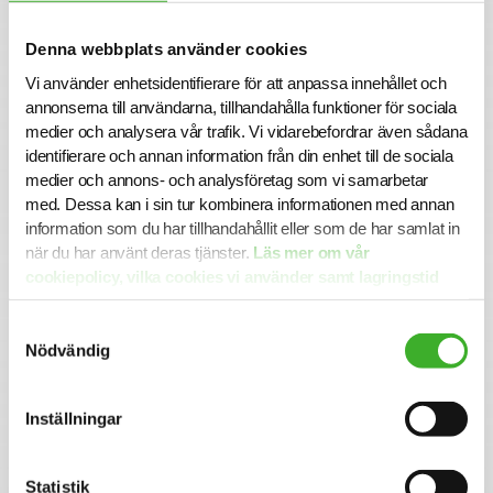
Denna webbplats använder cookies
Vi använder enhetsidentifierare för att anpassa innehållet och
CONTACT PERSON
annonserna till användarna, tillhandahålla funktioner för sociala
Frida Dalevik
medier och analysera vår trafik. Vi vidarebefordrar även sådana
070-207 11 31
identifierare och annan information från din enhet till de sociala
Linkedin
medier och annons- och analysföretag som vi samarbetar
med. Dessa kan i sin tur kombinera informationen med annan
information som du har tillhandahållit eller som de har samlat in
när du har använt deras tjänster.
Läs mer om vår
Om SJR
cookiepolicy, vilka cookies vi använder samt lagringstid
SJR är ett av Sveriges ledande och mest erfarna bolag
här.
inom rekrytering och konsultlösningar. Ända sedan starten
Samtyckesval
1993 har vi varit specialiserade inom såväl
Nödvändig
personlighetsbedömning som de områden vi rekryterar
till, vilket ger oss en unik förmåga att utifrån högt ställda
krav matcha rätt kompetens med rätt uppdragsgivare. Vi
Inställningar
erbjuder specialistkompetens inom ekonomi och finans,
HR och lön, inköp och logistik, IT, juridik och compliance,
hållbarhet, kommunikation samt chefspositioner.
Statistik