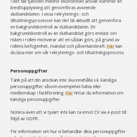
I det fall tjänsten medför ekonomiskt ansvar kommer en
kreditupplysning att genomföras avseende
slutkandidaten. I vissa rekryterings- och
tillsättningsprocesser kan det bli aktuellt att genomföra
en bakgrundskontroll av slutkandidaten. En
bakgrundskontroll av en slutkandidat görs endast om
risken i rollen motiverar att en sådan görs, på grund av
rollens befogenhet, mandat och påverkanskraft.
Här
kan
du läsa mer om vår rekryterings- och tillsättningsprocess.
Personuppgifter
Tänk på att din ansökan inte ska innehålla s.k. känsliga
personuppgifter såsom exempelvis hälsa eller
medlemskap i fackförening.
Här
hittar du information om
känsliga personuppgifter.
Notera även att vi tyvärr inte kan ta emot CV via e-post till
följd av GDPR.
För information om hur vi behandlar dina personuppgifter