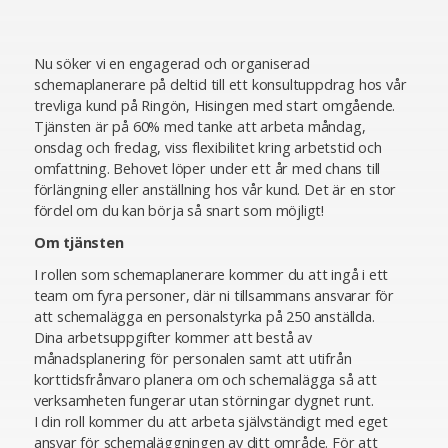
Nu söker vi en engagerad och organiserad
schemaplanerare på deltid till ett konsultuppdrag hos vår
trevliga kund på Ringön, Hisingen med start omgående.
Tjänsten är på 60% med tanke att arbeta måndag,
onsdag och fredag, viss flexibilitet kring arbetstid och
omfattning. Behovet löper under ett år med chans till
förlängning eller anställning hos vår kund. Det är en stor
fördel om du kan börja så snart som möjligt!
Om tjänsten
I rollen som schemaplanerare kommer du att ingå i ett
team om fyra personer, där ni tillsammans ansvarar för
att schemalägga en personalstyrka på 250 anställda.
Dina arbetsuppgifter kommer att bestå av
månadsplanering för personalen samt att utifrån
korttidsfrånvaro planera om och schemalägga så att
verksamheten fungerar utan störningar dygnet runt.
I din roll kommer du att arbeta självständigt med eget
ansvar för schemaläggningen av ditt område. För att