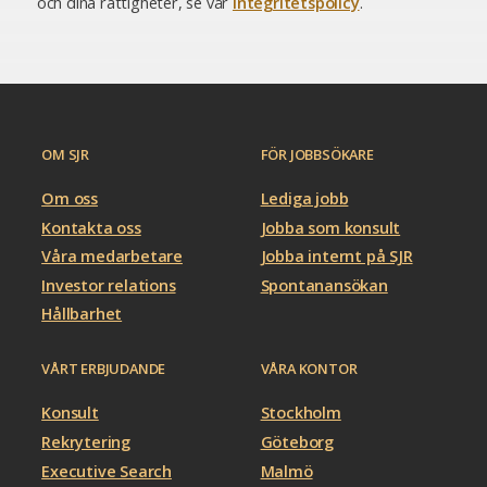
och dina rättigheter, se vår
integritetspolicy
.
OM SJR
FÖR JOBBSÖKARE
Om oss
Lediga jobb
Kontakta oss
Jobba som konsult
Våra medarbetare
Jobba internt på SJR
Investor relations
Spontanansökan
Hållbarhet
VÅRT ERBJUDANDE
VÅRA KONTOR
Konsult
Stockholm
Rekrytering
Göteborg
Executive Search
Malmö