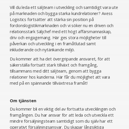
Vill du leda ett säljteam i utveckling och samtidigt vara ute
på marknaden och bygga starka kundrelationer? Axess
Logistics fortsätter att stärka sin position på
fordonslogistikmarknaden och vi söker nu en driven och
relationsstark Säljchef med ett högt affärsmannaskap,
driv och engagemang. Här ges stora möjligheter till
påverkan och utveckling i en framåtlutad samt
inkluderande och nytänkande miljö.
Du kommer att ha det övergripande ansvaret, för att
säkerställa fortsatt stark tillväxt och framgång,
tillsammans med ditt säljteam, genom att bygga
relationer hos kunderna. Här får du möjlighet att vara
med på en spännande tillväxtresa framåt!
Om tjänsten
Du kommer bli en viktig del av fortsatta utvecklingen och
framgången. Du har ansvar för att leda och utveckla ett
mindre försäljningsteam samtidigt som du själv har ett
operativt försäljningsansvar. Du skapar långsiktiga