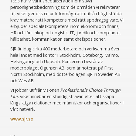
1993 har vi varit specialiserade inom såväl
personlighetsbedömning som de områden vi rekryterar
till, vilket ger oss en unik förmåga att utifrån högt ställda
krav matcha rätt kompetens med rätt uppdragsgivare. Vi
erbjuder specialistkompetens inom ekonomi och finans,
HR och lön, inköp och logistik, IT, juridik och compliance,
hållbarhet, kommunikation samt chefspositioner.
SJR är idag cirka 400 medarbetare och verksamma över
hela landet med kontor i Stockholm, Göteborg, Malmö,
Helsingborg och Uppsala. Koncernen består av
moderbolaget Ogunsen AB, som är noterat på First
North Stockholm, med dotterbolagen SJR in Sweden AB
och Wes AB.
Vi jobbar utifrån visionen
Professionals Choice Through
Life
, vilket innebär en ständig strävan efter att skapa
långsiktiga relationer med människor och organisationer i
vårt nätverk.
www.sjr.se