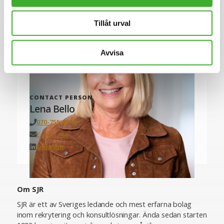
Tillåt urval
Avvisa
CONTACT PERSON
Lena Bello
070-755 49 96
E-mail me
Linkedin
Om SJR
SJR är ett av Sveriges ledande och mest erfarna bolag
inom rekrytering och konsultlösningar. Ända sedan starten