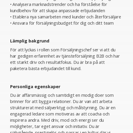
• Analysera marknadstrender och ha förståelse för
kundbehov för att skapa anpassade erbjudanden
• Etablera nya samarbeten med kunder och återförsäljare
• Ansvara för försäljningsbudget för dig och ditt team
Lämplig bakgrund
För att lyckas i rollen som Försäljningschef ser vi att du
har gedigen erfarenhet av tjänsteförsäljning B2B och har
ett starkt driv och resultatfokus. Du är bra på att
paketera bästa erbjudandet till kund.
Personliga egenskaper
Du är affärsmässig och samtidigt en modig doer som
brinner för att bygga relationer. Du är van att arbeta
strukturerat med säljverktyg och målstyrning. Du är en
engagerad ledare som motiveras av att coacha och
inspirera andra. Med driv, mod och energi ser du
möjligheter, tar eget ansvar och initiativ. Du är
självgående, prestigelös och passar i en kultur där vi