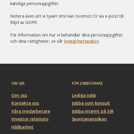
känsliga personuppgifter.
Notera även att vi tyvärr inte kan ta emot CV via e-post till
följd av GDPR.
För information om hur vi behandlar dina personuppgifter
och dina rättigheter, se vår
integritetspolicy
.
OM SJR
FÖR JOBBSÖKARE
Om oss
Lediga jobb
Kontakta oss
Jobba som konsult
Våra medarbetare
Jobba internt på SJR
Investor relations
Spontanansökan
Hållbarhet