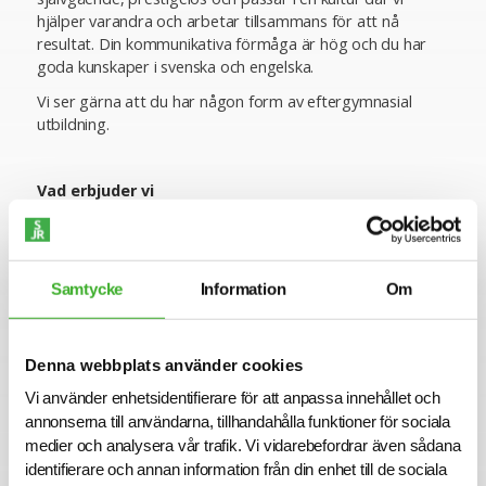
hjälper varandra och arbetar tillsammans för att nå
resultat. Din kommunikativa förmåga är hög och du har
goda kunskaper i svenska och engelska.
Vi ser gärna att du har någon form av eftergymnasial
utbildning.
Vad erbjuder vi
Hos oss blir du del av en prestigelös miljö som är
inkluderande och där det är högt i tak med stor möjlighet
att påverka. Vi har en gemensam kultur där vi dagligen
Samtycke
Information
Om
arbetar efter våra fyra kärnvärden: Kompetenta, Effektiva,
Lösningsorienterade, Nytänkande
Denna webbplats använder cookies
Om företaget
Vi använder enhetsidentifierare för att anpassa innehållet och
Axess Logistics är den enda leverantören att erbjuda en
annonserna till användarna, tillhandahålla funktioner för sociala
totallösning av billogistik för flödet av nytillverkade fordon
medier och analysera vår trafik. Vi vidarebefordrar även sådana
till den skandinaviska marknaden. Vi erbjuder kompletta
identifierare och annan information från din enhet till de sociala
logistiklösningar för vidare distribution av nya och