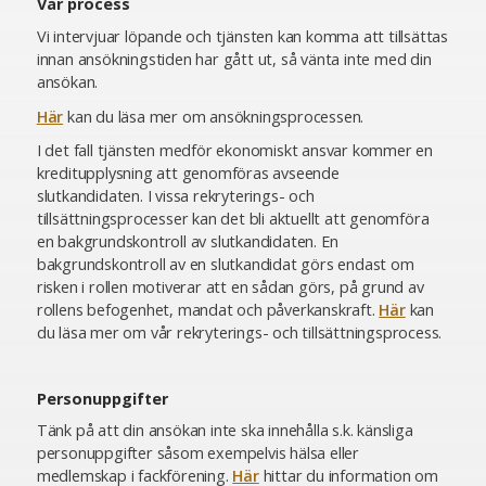
Vår process
Vi intervjuar löpande och tjänsten kan komma att tillsättas
innan ansökningstiden har gått ut, så vänta inte med din
ansökan.
Här
kan du läsa mer om ansökningsprocessen.
I det fall tjänsten medför ekonomiskt ansvar kommer en
kreditupplysning att genomföras avseende
slutkandidaten. I vissa rekryterings- och
tillsättningsprocesser kan det bli aktuellt att genomföra
en bakgrundskontroll av slutkandidaten. En
bakgrundskontroll av en slutkandidat görs endast om
risken i rollen motiverar att en sådan görs, på grund av
rollens befogenhet, mandat och påverkanskraft.
Här
kan
du läsa mer om vår rekryterings- och tillsättningsprocess.
Personuppgifter
Tänk på att din ansökan inte ska innehålla s.k. känsliga
personuppgifter såsom exempelvis hälsa eller
medlemskap i fackförening.
Här
hittar du information om