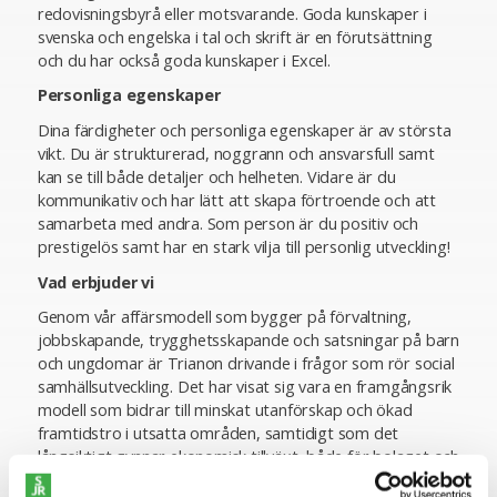
redovisningsbyrå eller motsvarande. Goda kunskaper i
svenska och engelska i tal och skrift är en förutsättning
och du har också goda kunskaper i Excel.
Personliga egenskaper
Dina färdigheter och personliga egenskaper är av största
vikt. Du är strukturerad, noggrann och ansvarsfull samt
kan se till både detaljer och helheten. Vidare är du
kommunikativ och har lätt att skapa förtroende och att
samarbeta med andra. Som person är du positiv och
prestigelös samt har en stark vilja till personlig utveckling!
Vad erbjuder vi
Genom vår affärsmodell som bygger på förvaltning,
jobbskapande, trygghetsskapande och satsningar på barn
och ungdomar är Trianon drivande i frågor som rör social
samhällsutveckling. Det har visat sig vara en framgångsrik
modell som bidrar till minskat utanförskap och ökad
framtidstro i utsatta områden, samtidigt som det
långsiktigt gynnar ekonomisk tillväxt, både för bolaget och
samhället i stort. Det är kombinationen av att arbeta med