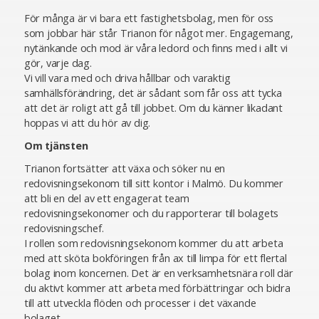
För många är vi bara ett fastighetsbolag, men för oss
som jobbar här står Trianon för något mer. Engagemang,
nytänkande och mod är våra ledord och finns med i allt vi
gör, varje dag.
Vi vill vara med och driva hållbar och varaktig
samhällsförändring, det är sådant som får oss att tycka
att det är roligt att gå till jobbet. Om du känner likadant
hoppas vi att du hör av dig.
Om tjänsten
Trianon fortsätter att växa och söker nu en
redovisningsekonom till sitt kontor i Malmö. Du kommer
att bli en del av ett engagerat team
redovisningsekonomer och du rapporterar till bolagets
redovisningschef.
I rollen som redovisningsekonom kommer du att arbeta
med att sköta bokföringen från ax till limpa för ett flertal
bolag inom koncernen. Det är en verksamhetsnära roll där
du aktivt kommer att arbeta med förbättringar och bidra
till att utveckla flöden och processer i det växande
bolaget.