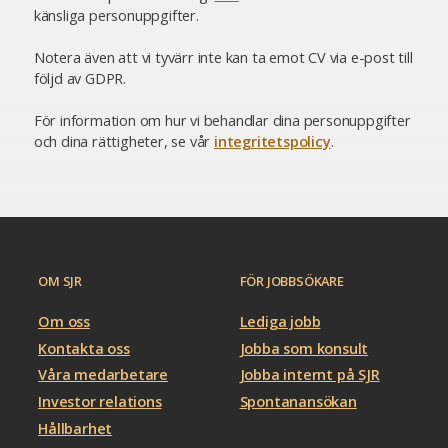
känsliga personuppgifter.
Notera även att vi tyvärr inte kan ta emot CV via e-post till
följd av GDPR.
För information om hur vi behandlar dina personuppgifter
och dina rättigheter, se vår
integritetspolicy
.
OM SJR
FÖR JOBBSÖKARE
Om oss
Lediga jobb
Kontakta oss
Jobba som konsult
Våra medarbetare
Jobba internt på SJR
Investor relations
Spontanansökan
Hållbarhet