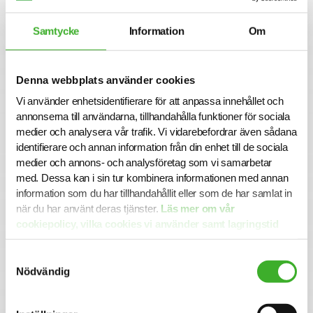
social, ekonomisk och miljömässig hållbarhet som ger
hållbara resultat. Vi vill fortsätta göra skillnad – både mer
Samtycke
Information
Om
och för fler.
Om företaget
Trianon är ett entreprenörsdrivet och expansivt
Denna webbplats använder cookies
fastighetsbolag som grundades 1973 och som äger,
Vi använder enhetsidentifierare för att anpassa innehållet och
förvaltar, utvecklar samt bygger bostäder och
annonserna till användarna, tillhandahålla funktioner för sociala
kommersiella fastigheter i Malmö med omnejd. Vi verkar
medier och analysera vår trafik. Vi vidarebefordrar även sådana
för ett hållbart boende och en hållbar stadsutveckling för
identifierare och annan information från din enhet till de sociala
både människa och samhälle – alltid med ett arbetssätt
medier och annons- och analysföretag som vi samarbetar
som präglas av flexibilitet, lyhördhet och hög servicenivå.
med. Dessa kan i sin tur kombinera informationen med annan
Idag är vi börsnoterade på Nasdaq Stockholm och vårt
information som du har tillhandahållit eller som de har samlat in
fastighetsbestånd har ett marknadsvärde på cirka 12
när du har använt deras tjänster.
Läs mer om vår
Mdkr. Med engagemang, nytänkande och mod som
värdegrund vill vi på Trianon göra Malmöregionen till en
cookiepolicy, vilka cookies vi använder samt lagringstid
ännu bättre plats att bo och verka i. För mer information
här.
se www.trianon.se
Samtyckesval
Nödvändig
Ansökan
I denna rekrytering har Trianon AB valt att samarbeta
med SJR. För mer information är du välkommen att