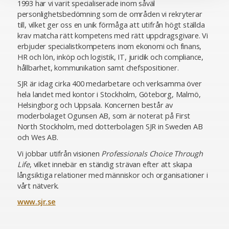
1993 har vi varit specialiserade inom såväl
personlighetsbedömning som de områden vi rekryterar
till, vilket ger oss en unik förmåga att utifrån högt ställda
krav matcha rätt kompetens med rätt uppdragsgivare. Vi
erbjuder specialistkompetens inom ekonomi och finans,
HR och lön, inköp och logistik, IT, juridik och compliance,
hållbarhet, kommunikation samt chefspositioner.
SJR är idag cirka 400 medarbetare och verksamma över
hela landet med kontor i Stockholm, Göteborg, Malmö,
Helsingborg och Uppsala. Koncernen består av
moderbolaget Ogunsen AB, som är noterat på First
North Stockholm, med dotterbolagen SJR in Sweden AB
och Wes AB.
Vi jobbar utifrån visionen
Professionals Choice Through
Life
, vilket innebär en ständig strävan efter att skapa
långsiktiga relationer med människor och organisationer i
vårt nätverk.
www.sjr.se