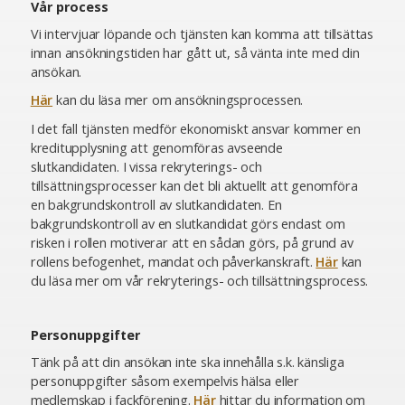
Vår process
Vi intervjuar löpande och tjänsten kan komma att tillsättas
innan ansökningstiden har gått ut, så vänta inte med din
ansökan.
Här
kan du läsa mer om ansökningsprocessen.
I det fall tjänsten medför ekonomiskt ansvar kommer en
kreditupplysning att genomföras avseende
slutkandidaten. I vissa rekryterings- och
tillsättningsprocesser kan det bli aktuellt att genomföra
en bakgrundskontroll av slutkandidaten. En
bakgrundskontroll av en slutkandidat görs endast om
risken i rollen motiverar att en sådan görs, på grund av
rollens befogenhet, mandat och påverkanskraft.
Här
kan
du läsa mer om vår rekryterings- och tillsättningsprocess.
Personuppgifter
Tänk på att din ansökan inte ska innehålla s.k. känsliga
personuppgifter såsom exempelvis hälsa eller
medlemskap i fackförening.
Här
hittar du information om