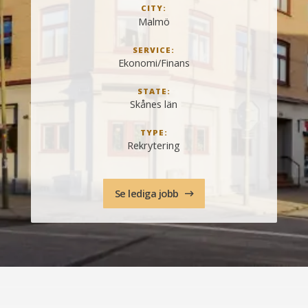
CITY:
Malmö
SERVICE:
Ekonomi/Finans
STATE:
Skånes län
TYPE:
Rekrytering
Se lediga jobb