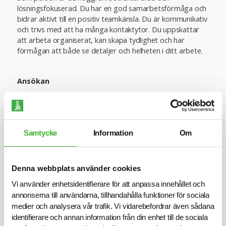
lösningsfokuserad. Du har en god samarbetsförmåga och
bidrar aktivt till en positiv teamkänsla. Du är kommunikativ
och trivs med att ha många kontaktytor. Du uppskattar
att arbeta organiserat, kan skapa tydlighet och har
förmågan att både se detaljer och helheten i ditt arbete.
Ansökan
För mer information om tjänsten är du välkommen att
kontakta ansvarig Talent Atena Kamaliha. Vi intervjuar
löpande och tjänsten kan komma att tillsättas innan
ansökningstiden har gått ut. Sista ansökningsdag är 2025-
Samtycke
Information
Om
10-14.
Varmt välkommen med din ansökan!
Denna webbplats använder cookies
Vi använder enhetsidentifierare för att anpassa innehållet och
Konsult hos SJR
annonserna till användarna, tillhandahålla funktioner för sociala
Att arbeta som konsult hos SJR innebär att du blir en del
medier och analysera vår trafik. Vi vidarebefordrar även sådana
av en dedikerad organisation med kompetens att ge dig
identifierare och annan information från din enhet till de sociala
perfekta förutsättningar att utvecklas både inom din