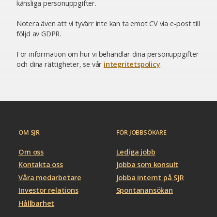
känsliga personuppgifter.
Notera även att vi tyvärr inte kan ta emot CV via e-post till
följd av GDPR.
För information om hur vi behandlar dina personuppgifter
och dina rättigheter, se vår
integritetspolicy
.
OM SJR
FÖR JOBBSÖKARE
Om oss
Lediga jobb
Kontakta oss
Jobba som konsult
Våra medarbetare
Jobba internt på SJR
Investor relations
Spontanansökan
Hållbarhet