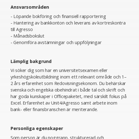
Ansvarsområden
- Löpande bokföring och finansiell rapportering
- Hantering av bankkonton och leverans av kortreskontra
till Agresso
- Månadsbokslut
- Genomföra avstämningar och uppföljningar
Lämplig bakgrund
Vi söker dig som har en universitetsexamen eller
yrkeshögskoleutbildning inom ett relevant område och 1–
2 års erfarenhet som Redovisningsekonom. Du behärskar
svenska och engelska obehindrat i både tal och skrift och
har goda kunskaper i Officepaketet, med särskilt fokus på
Excel. Erfarenhet av Unit4/Agresso samt arbete inom
bank- eller finansbranschen är meriterande.
Personliga egenskaper
Som person är du noggrann, strukturerad och