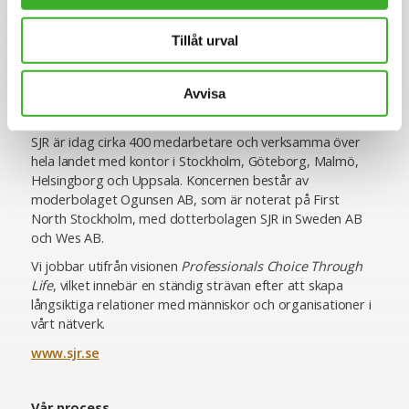
personlighetsbedömning som de områden vi rekryterar
till, vilket ger oss en unik förmåga att utifrån högt ställda
Tillåt urval
krav matcha rätt kompetens med rätt uppdragsgivare. Vi
erbjuder specialistkompetens inom ekonomi och finans,
HR och lön, inköp och logistik, IT, juridik och compliance,
Avvisa
hållbarhet, kommunikation samt chefspositioner.
SJR är idag cirka 400 medarbetare och verksamma över
hela landet med kontor i Stockholm, Göteborg, Malmö,
Helsingborg och Uppsala. Koncernen består av
moderbolaget Ogunsen AB, som är noterat på First
North Stockholm, med dotterbolagen SJR in Sweden AB
och Wes AB.
Vi jobbar utifrån visionen
Professionals Choice Through
Life
, vilket innebär en ständig strävan efter att skapa
långsiktiga relationer med människor och organisationer i
vårt nätverk.
www.sjr.se
Vår process