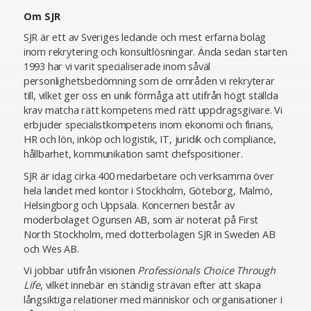
Om SJR
SJR är ett av Sveriges ledande och mest erfarna bolag
inom rekrytering och konsultlösningar. Ända sedan starten
1993 har vi varit specialiserade inom såväl
personlighetsbedömning som de områden vi rekryterar
till, vilket ger oss en unik förmåga att utifrån högt ställda
krav matcha rätt kompetens med rätt uppdragsgivare. Vi
erbjuder specialistkompetens inom ekonomi och finans,
HR och lön, inköp och logistik, IT, juridik och compliance,
hållbarhet, kommunikation samt chefspositioner.
SJR är idag cirka 400 medarbetare och verksamma över
hela landet med kontor i Stockholm, Göteborg, Malmö,
Helsingborg och Uppsala. Koncernen består av
moderbolaget Ogunsen AB, som är noterat på First
North Stockholm, med dotterbolagen SJR in Sweden AB
och Wes AB.
Vi jobbar utifrån visionen
Professionals Choice Through
Life
, vilket innebär en ständig strävan efter att skapa
långsiktiga relationer med människor och organisationer i