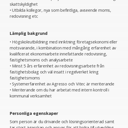
skattskyldighet
• Utbilda kollegor, nya som befintliga, avseende moms,
redovisning etc
Lämplig bakgrund
• Högskoleutbildning med inriktning företagsekonomi eller
motsvarande, i kombination med mångårig erfarenhet av
kvalificerat ekonomiarbete innefattande redovisning,
fastighetsmoms och analysarbete
• Minst 5 års erfarenhet av redovisningsarbete från
fastighetsbolag och väl insatt i regelverket kring
fastighetsmoms
• Systemerfarenhet av Agresso och Vitec är meriterande
• Meriterande om du har arbetat med intern kontroll i
kommunal verksamhet
Personliga egenskaper
Som person är du drivande och lösningsorienterad samt
tar stort ägarskap och ansvar för att bidra till utveckling.