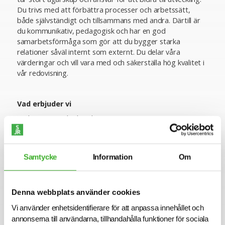
Du trivs med att förbättra processer och arbetssätt,
både självständigt och tillsammans med andra. Därtill är
du kommunikativ, pedagogisk och har en god
samarbetsförmåga som gör att du bygger starka
relationer såväl internt som externt. Du delar våra
värderingar och vill vara med och säkerställa hög kvalitet i
vår redovisning.
Vad erbjuder vi
Vi skapar rum där kunskap växer!
Med hållbarhet och smarta lösningar i fokus får du vara
med och bidra till att skapa inspirerande
utbildningsmiljöer som formar framtidens Stockholm och
Samtycke
Information
Om
ger barn och ungdomar bästa möjliga start.
På SISAB får du möjligheten att vara en del av ett
värderingsstyrt bolag som arbetar aktivt med att skapa
Denna webbplats använder cookies
ett gemensamt synsätt och förhållningssätt. Vi är hållbara,
Vi använder enhetsidentifierare för att anpassa innehållet och
kostnadseffektiva och trygga och dessa värderingar
annonserna till användarna, tillhandahålla funktioner för sociala
synliggörs genom vårt sätt att bemöta andra, vårt sätt