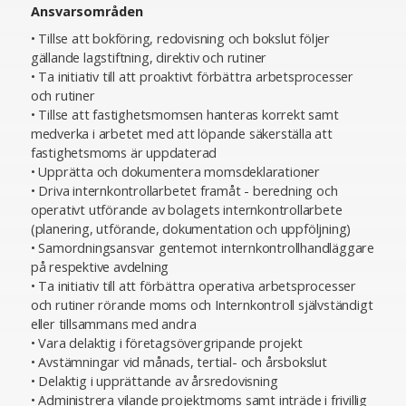
Ansvarsområden
• Tillse att bokföring, redovisning och bokslut följer
gällande lagstiftning, direktiv och rutiner
• Ta initiativ till att proaktivt förbättra arbetsprocesser
och rutiner
• Tillse att fastighetsmomsen hanteras korrekt samt
medverka i arbetet med att löpande säkerställa att
fastighetsmoms är uppdaterad
• Upprätta och dokumentera momsdeklarationer
• Driva internkontrollarbetet framåt - beredning och
operativt utförande av bolagets internkontrollarbete
(planering, utförande, dokumentation och uppföljning)
• Samordningsansvar gentemot internkontrollhandläggare
på respektive avdelning
• Ta initiativ till att förbättra operativa arbetsprocesser
och rutiner rörande moms och Internkontroll självständigt
eller tillsammans med andra
• Vara delaktig i företagsövergripande projekt
• Avstämningar vid månads, tertial- och årsbokslut
• Delaktig i upprättande av årsredovisning
• Administrera vilande projektmoms samt inträde i frivillig