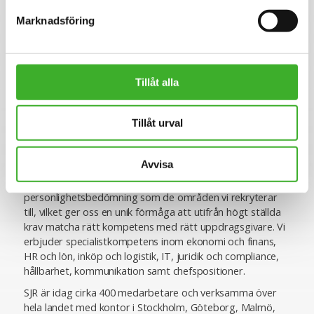
Alla ansökningar och kontakter hanteras konfidentiellt.
Marknadsföring
Se lediga jobb
Tillåt alla
Tillåt urval
Om SJR
SJR är ett av Sveriges ledande och mest erfarna bolag
Avvisa
inom rekrytering och konsultlösningar. Ända sedan starten
1993 har vi varit specialiserade inom såväl
personlighetsbedömning som de områden vi rekryterar
till, vilket ger oss en unik förmåga att utifrån högt ställda
krav matcha rätt kompetens med rätt uppdragsgivare. Vi
erbjuder specialistkompetens inom ekonomi och finans,
HR och lön, inköp och logistik, IT, juridik och compliance,
hållbarhet, kommunikation samt chefspositioner.
SJR är idag cirka 400 medarbetare och verksamma över
hela landet med kontor i Stockholm, Göteborg, Malmö,