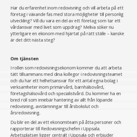
Har du erfarenhet inom redovisning och vill arbeta på ett
företag i växande fas med stora möjligheter till personlig
utveckling? Vill du vara en del av ett företag som tar ett
vårdansvar med livet som uppdrag? Meliva söker nu
ytterligare en ekonom med hjärtat på rätt ställe – kanske
är det ditt nästa steg?
Om tjänsten
I rollen som redovisningsekonom kommer du att arbeta
tätt tillsammans med dina kollegor i redovisningsteamet
och du har ett helhetsansvar för ett antal egna bolag i
verksamheter inom primärvård, barnhälsovård,
företagshälsovård och specialistvård. Du kommer ha en
bred roll som innebär hantering av allt från löpande
redovisning, avstämningar till årsbokslut och
årsredovisning.
Du blir en del av ett ekonomiteam på åtta personer och
rapporterar till Redovisningschefen i Uppsala.
Arbetsplatsen ligger centralt i Uppsala och erbjuder