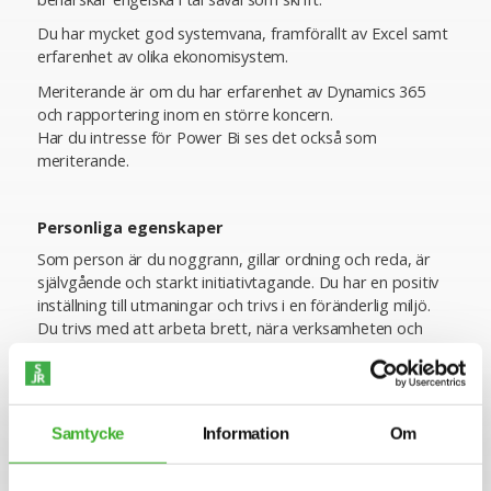
Du har mycket god systemvana, framförallt av Excel samt
erfarenhet av olika ekonomisystem.
Meriterande är om du har erfarenhet av Dynamics 365
och rapportering inom en större koncern.
Har du intresse för Power Bi ses det också som
meriterande.
Personliga egenskaper
Som person är du noggrann, gillar ordning och reda, är
självgående och starkt initiativtagande. Du har en positiv
inställning till utmaningar och trivs i en föränderlig miljö.
Du trivs med att arbeta brett, nära verksamheten och
uppskattar en roll där du både får förvalta och utveckla.
Du är en teamplayer som bygger relationer, har lätt för
att samarbeta med andra och stöttar gärna kollegor när
det behövs.
Samtycke
Information
Om
Om företaget