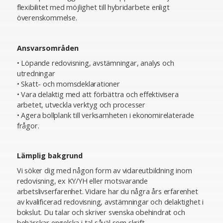
flexibilitet med möjlighet till hybridarbete enligt
överenskommelse.
Ansvarsområden
• Löpande redovisning, avstämningar, analys och
utredningar
• Skatt- och momsdeklarationer
• Vara delaktig med att förbättra och effektivisera
arbetet, utveckla verktyg och processer
• Agera bollplank till verksamheten i ekonomirelaterade
frågor.
Lämplig bakgrund
Vi söker dig med någon form av vidareutbildning inom
redovisning, ex KY/YH eller motsvarande
arbetslivserfarenhet. Vidare har du några års erfarenhet
av kvalificerad redovisning, avstämningar och delaktighet i
bokslut. Du talar och skriver svenska obehindrat och
behärskar engelska i tal såväl som skrift.