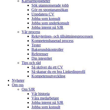
Karriärmöjligheter
Sök utannonserade jobb
Gör en spontanansökan
Uppdatera CV
Jobba som konsult
Jobba som underkonsult
Jobba internt på SJR
Vår process
Rekryterings- och tillsättningsprocessen
Kompetensbaserad process
Tester
Bakgrundskontroller
Referenser
Din integritet
Tips och råd
Så skriver du ett CV
Så skapar du en bra Linkedinprofil
Kompetensutveckling
Nyheter
Om oss
Om SJR
Vår historia
Våra medarbetare
Jobba internt på SJR
Jobba som konsult