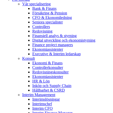
Vår specialisering
Bank & Finans
Försäkring & Pension
CFO & Ekonomiledning
Seniora specialister
Controllers
Redovisning
Finansiell analys & styrning
Digital utveckling och ekonomistyrning
Finance project managers
Ekonomiassistenter
Executive & Interim ledarskap
Konsult
Ekonomi & Finans
Controllerkonsulter
Redovisningskonsulter
Ekonomiassistenter
HR & Lön
Inköp och Supply Chain
Hållbarhet & CSRD
Interim Management
Interimslösningar
Interimschef
Interim CFO
Interim Finance Manager