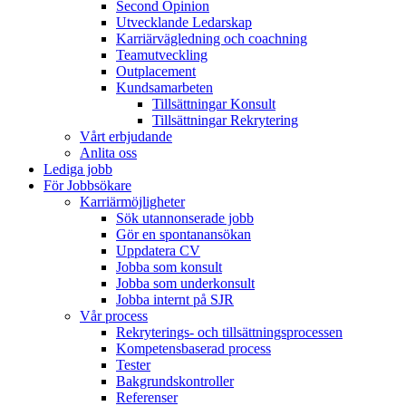
Second Opinion
Utvecklande Ledarskap
Karriärvägledning och coachning
Teamutveckling
Outplacement
Kundsamarbeten
Tillsättningar Konsult
Tillsättningar Rekrytering
Vårt erbjudande
Anlita oss
Lediga jobb
För Jobbsökare
Karriärmöjligheter
Sök utannonserade jobb
Gör en spontanansökan
Uppdatera CV
Jobba som konsult
Jobba som underkonsult
Jobba internt på SJR
Vår process
Rekryterings- och tillsättningsprocessen
Kompetensbaserad process
Tester
Bakgrundskontroller
Referenser