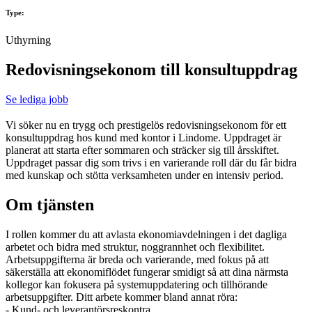
Type:
Uthyrning
Redovisningsekonom till konsultuppdrag
Se lediga jobb
Vi söker nu en trygg och prestigelös redovisningsekonom för ett
konsultuppdrag hos kund med kontor i Lindome. Uppdraget är
planerat att starta efter sommaren och sträcker sig till årsskiftet.
Uppdraget passar dig som trivs i en varierande roll där du får bidra
med kunskap och stötta verksamheten under en intensiv period.
Om tjänsten
I rollen kommer du att avlasta ekonomiavdelningen i det dagliga
arbetet och bidra med struktur, noggrannhet och flexibilitet.
Arbetsuppgifterna är breda och varierande, med fokus på att
säkerställa att ekonomiflödet fungerar smidigt så att dina närmsta
kollegor kan fokusera på systemuppdatering och tillhörande
arbetsuppgifter. Ditt arbete kommer bland annat röra:
- Kund- och leverantörsreskontra