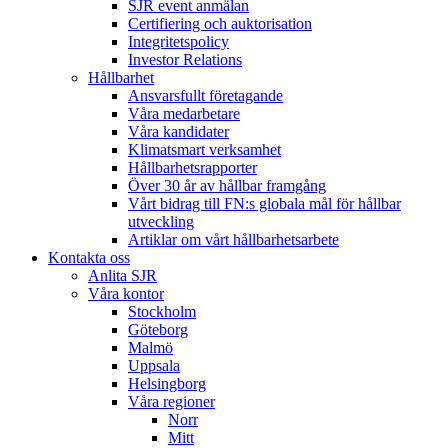
SJR event anmälan
Certifiering och auktorisation
Integritetspolicy
Investor Relations
Hållbarhet
Ansvarsfullt företagande
Våra medarbetare
Våra kandidater
Klimatsmart verksamhet
Hållbarhetsrapporter
Över 30 år av hållbar framgång
Vårt bidrag till FN:s globala mål för hållbar
utveckling
Artiklar om vårt hållbarhetsarbete
Kontakta oss
Anlita SJR
Våra kontor
Stockholm
Göteborg
Malmö
Uppsala
Helsingborg
Våra regioner
Norr
Mitt