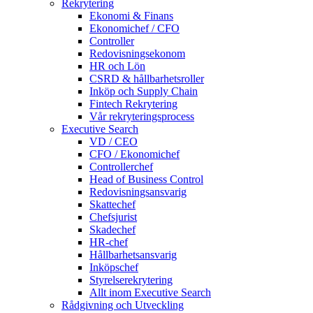
Rekrytering
Ekonomi & Finans
Ekonomichef / CFO
Controller
Redovisningsekonom
HR och Lön
CSRD & hållbarhetsroller
Inköp och Supply Chain
Fintech Rekrytering
Vår rekryteringsprocess
Executive Search
VD / CEO
CFO / Ekonomichef
Controllerchef
Head of Business Control
Redovisningsansvarig
Skattechef
Chefsjurist
Skadechef
HR-chef
Hållbarhetsansvarig
Inköpschef
Styrelserekrytering
Allt inom Executive Search
Rådgivning och Utveckling