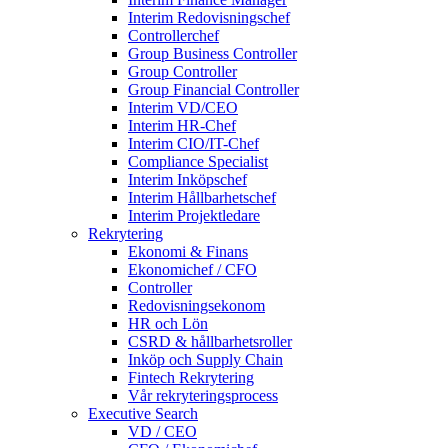
Interim Redovisningschef
Controllerchef
Group Business Controller
Group Controller
Group Financial Controller
Interim VD/CEO
Interim HR-Chef
Interim CIO/IT-Chef
Compliance Specialist
Interim Inköpschef
Interim Hållbarhetschef
Interim Projektledare
Rekrytering
Ekonomi & Finans
Ekonomichef / CFO
Controller
Redovisningsekonom
HR och Lön
CSRD & hållbarhetsroller
Inköp och Supply Chain
Fintech Rekrytering
Vår rekryteringsprocess
Executive Search
VD / CEO