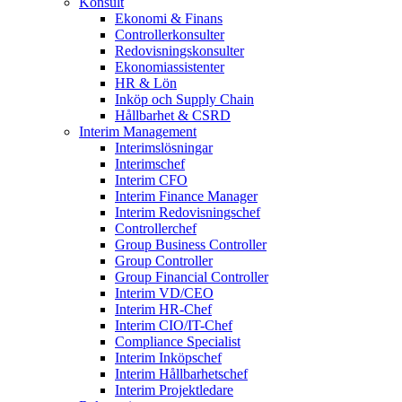
Konsult
Ekonomi & Finans
Controllerkonsulter
Redovisningskonsulter
Ekonomiassistenter
HR & Lön
Inköp och Supply Chain
Hållbarhet & CSRD
Interim Management
Interimslösningar
Interimschef
Interim CFO
Interim Finance Manager
Interim Redovisningschef
Controllerchef
Group Business Controller
Group Controller
Group Financial Controller
Interim VD/CEO
Interim HR-Chef
Interim CIO/IT-Chef
Compliance Specialist
Interim Inköpschef
Interim Hållbarhetschef
Interim Projektledare