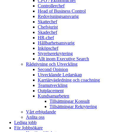
CFO / Ekonomichef
Controllerchef
Head of Business Control
Redovisningsansvarig
Skattechef
Chefsjurist
Skadechef
HR-chef
Hållbarhetsansvarig
Inköpschef
Styrelserekrytering
Allt inom Executive Search
Rådgivning och Utveckling
Second Opinion
Utvecklande Ledarskap
Karriärvägledning och coachning
Teamutveckling
Outplacement
Kundsamarbeten
Tillsättningar Konsult
Tillsättningar Rekrytering
Vårt erbjudande
Anlita oss
Lediga jobb
För Jobbsökare