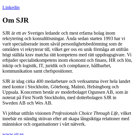
Linkedin
Om SJR
SJR är ett av Sveriges ledande och mest erfarna bolag inom
rekrytering och konsultlösningar. Ända sedan starten 1993 har vi
varit specialiserade inom såväl personlighetsbedömning som de
områden vi rekryterar till, vilket ger oss en unik förmåga att utifrån
högt ställda krav matcha rätt kompetens med rätt uppdragsgivare. Vi
erbjuder specialistkompetens inom ekonomi och finans, HR och lön,
inköp och logistik, IT, juridik och compliance, hållbarhet,
kommunikation samt chefspositioner.
SJR är idag cirka 400 medarbetare och verksamma över hela landet
med kontor i Stockholm, Göteborg, Malmö, Helsingborg och
Uppsala. Koncernen består av moderbolaget Ogunsen AB, som är
noterat på First North Stockholm, med dotterbolagen SJR in
Sweden AB och Wes AB.
Vi jobbar utifrån visionen
Professionals Choice Through Life
, vilket
innebär en ständig strävan efter att skapa långsiktiga relationer med
människor och organisationer i vårt nätverk.
www.sjr.se