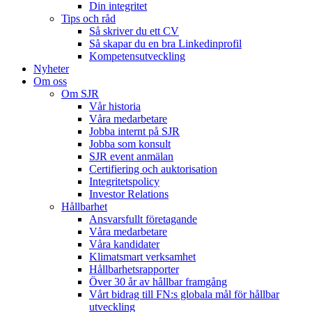
Din integritet
Tips och råd
Så skriver du ett CV
Så skapar du en bra Linkedinprofil
Kompetensutveckling
Nyheter
Om oss
Om SJR
Vår historia
Våra medarbetare
Jobba internt på SJR
Jobba som konsult
SJR event anmälan
Certifiering och auktorisation
Integritetspolicy
Investor Relations
Hållbarhet
Ansvarsfullt företagande
Våra medarbetare
Våra kandidater
Klimatsmart verksamhet
Hållbarhetsrapporter
Över 30 år av hållbar framgång
Vårt bidrag till FN:s globala mål för hållbar
utveckling