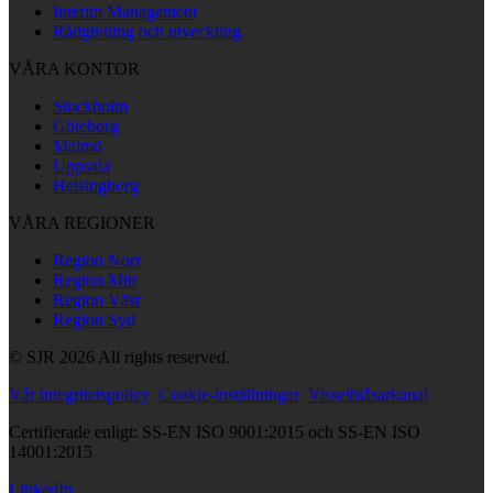
Interim Management
Rådgivning och utveckling
VÅRA KONTOR
Stockholm
Göteborg
Malmö
Uppsala
Helsingborg
VÅRA REGIONER
Region Norr
Region Mitt
Region Väst
Region Syd
© SJR 2026 All rights reserved.
Vår integritetspolicy
Cookie-inställningar
Visselblåsarkanal
Certifierade enligt: SS-EN ISO 9001:2015 och SS-EN ISO
14001:2015
LinkedIn