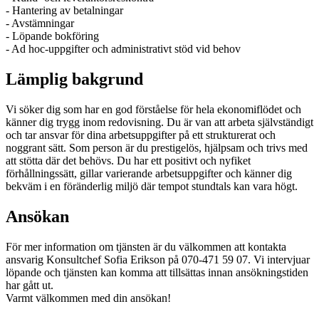
- Hantering av betalningar
- Avstämningar
- Löpande bokföring
- Ad hoc-uppgifter och administrativt stöd vid behov
Lämplig bakgrund
Vi söker dig som har en god förståelse för hela ekonomiflödet och
känner dig trygg inom redovisning. Du är van att arbeta självständigt
och tar ansvar för dina arbetsuppgifter på ett strukturerat och
noggrant sätt. Som person är du prestigelös, hjälpsam och trivs med
att stötta där det behövs. Du har ett positivt och nyfiket
förhållningssätt, gillar varierande arbetsuppgifter och känner dig
bekväm i en föränderlig miljö där tempot stundtals kan vara högt.
Ansökan
För mer information om tjänsten är du välkommen att kontakta
ansvarig Konsultchef Sofia Erikson på 070-471 59 07. Vi intervjuar
löpande och tjänsten kan komma att tillsättas innan ansökningstiden
har gått ut.
Varmt välkommen med din ansökan!