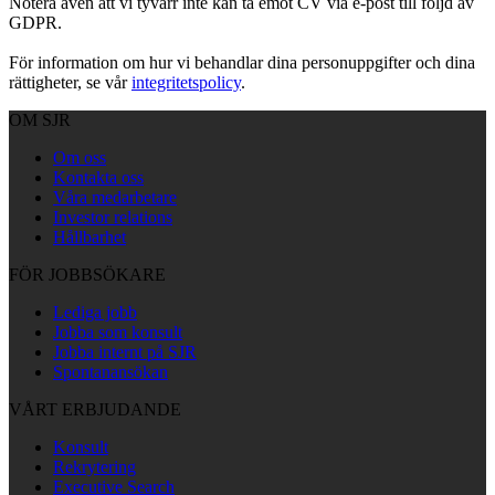
Notera även att vi tyvärr inte kan ta emot CV via e-post till följd av
GDPR.
För information om hur vi behandlar dina personuppgifter och dina
rättigheter, se vår
integritetspolicy
.
OM SJR
Om oss
Kontakta oss
Våra medarbetare
Investor relations
Hållbarhet
FÖR JOBBSÖKARE
Lediga jobb
Jobba som konsult
Jobba internt på SJR
Spontanansökan
VÅRT ERBJUDANDE
Konsult
Rekrytering
Executive Search