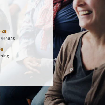
ICE:
/Finans
PE:
rning