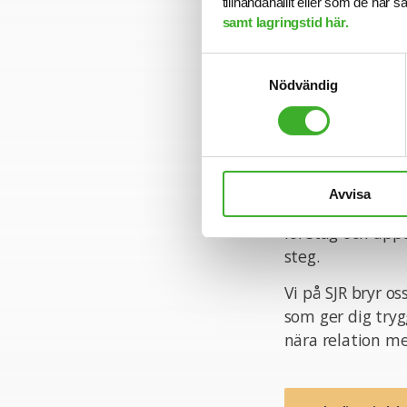
tillhandahållit eller som de har 
gått ut. Sista a
samt lagringstid här.
Varmt välkomme
Samtyckesval
Nödvändig
Konsult hos SJR
Att arbeta som k
med kompetens a
Avvisa
yrkesroll och på 
företag och uppd
steg.
Vi på SJR bryr o
som ger dig tryg
nära relation m