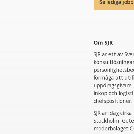
Se lediga job
Om SJR
SJR är ett av Sv
konsultlösningar
personlighetsbed
förmåga att uti
uppdragsgivare.
inköp och logist
chefspositioner.
SJR är idag cir
Stockholm, Göte
moderbolaget Og