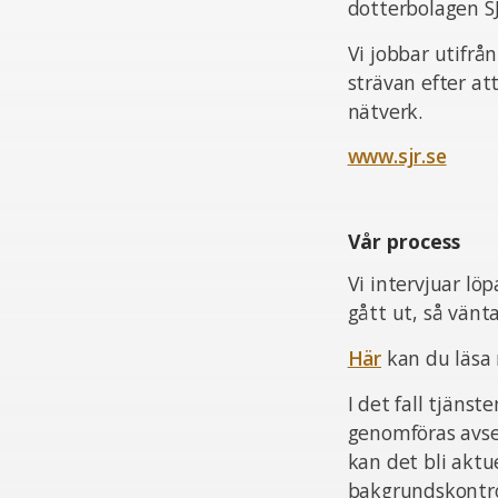
dotterbolagen S
Vi jobbar utifrå
strävan efter at
nätverk.
www.sjr.se
Vår process
Vi intervjuar lö
gått ut, så vän
Här
kan du läsa
I det fall tjän
genomföras avsee
kan det bli aktu
bakgrundskontrol