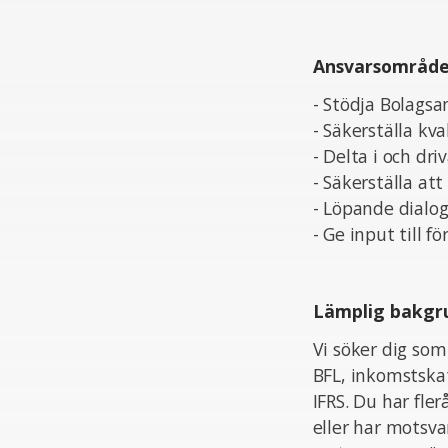
Ansvarsområd
- Stödja Bolagsa
- Säkerställa kv
- Delta i och dr
- Säkerställa att
- Löpande dialo
- Ge input till 
Lämplig bakgr
Vi söker dig som
BFL, inkomstska
IFRS. Du har fle
eller har motsva