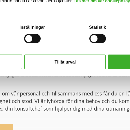
samlat in när du har använt deras tjänster.
Läs mer om vår cookiepolicy,
nsökningsdag är 2026-03-04.
n med din ansökan!
Inställningar
Statistik
onsult hos SJR innebär att du blir en del av en dedike
tt ge dig perfekta förutsättningar att utvecklas båd
Tillåt urval
ett personligt plan. Du får tillgång till vårt stora nätve
ragsgivare och därmed en unik möjlighet att ta din kar
ss om vår personal och tillsammans med oss får du en l
ghet och stöd. Vi är lyhörda för dina behov och du ko
ed din konsultchef som hjälper dig med dina utmaning