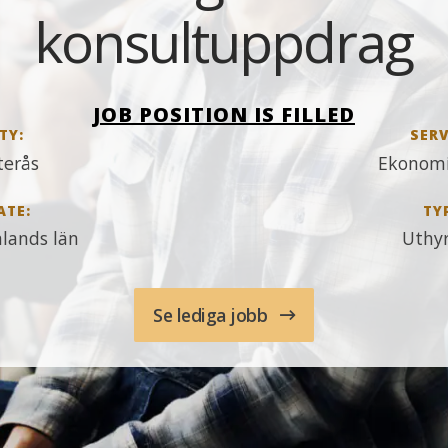
konsultuppdrag
JOB POSITION IS FILLED
TY:
SERV
terås
Ekonomi
ATE:
TY
lands län
Uthy
Se lediga jobb