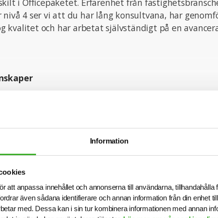
kilt i Officepaketet. Erfarenhet från fastighetsbransch
 nivå 4 ser vi att du har lång konsultvana, har genomfö
 kvalitet och har arbetat självständigt på en avancer
nskaper
 en stark kommunikativ förmåga – både i tal och skrift,
 är samarbetsorienterad och flexibel, samtidigt som du
et och förmåga att ta ansvar för komplexa frågor. Du ha
, helhetssyn och trivs med att driva både operativa och
Information
 Din noggrannhet, struktur och förmåga att kvalitetss
 lyckas i rollen.
cookies
ör att anpassa innehållet och annonserna till användarna, tillhandahålla 
fordrar även sådana identifierare och annan information från din enhet t
betar med. Dessa kan i sin tur kombinera informationen med annan in
pande och tjänsten kan komma att tillsättas innan ans