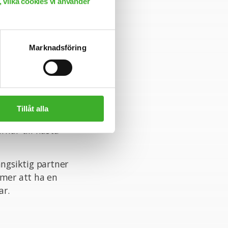
 vilka cookies vi använder
Marknadsföring
rad organisation
e inom din
Tillåt alla
rk av intressanta
riär till nästa
ångsiktig partner
mmer att ha en
ar.