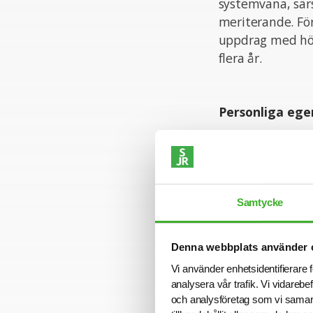
systemvana, särs
meriterande. För
uppdrag med hög
flera år.
Personliga ege
För rollen krävs
individuellt. Du
av självständigh
förhållningssätt
Samtycke
arbetsuppgifter.
avgörande för att
Denna webbplats använder 
Vi använder enhetsidentifierare f
Ansökan
analysera vår trafik. Vi vidarebe
och analysföretag som vi samar
Vi intervjuar lö