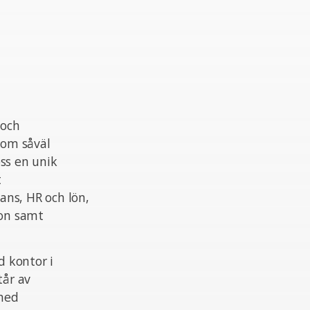
 och
nom såväl
ss en unik
t
ans, HR och lön,
ion samt
 kontor i
tår av
 med