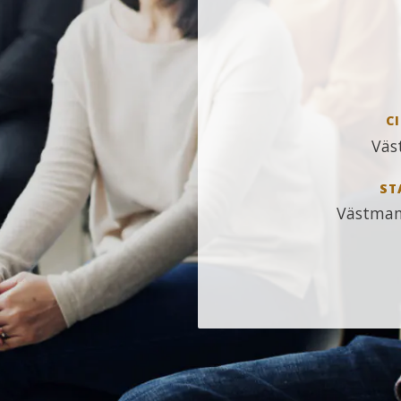
CI
Väs
ST
Västman