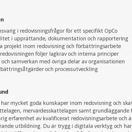
en
nsvarig i redovisningsfrågor för ett specifikt OpCo
alitet i upprättande, dokumentation och rapportering
iva projekt inom redovisning och förbättringsarbete
 redovisningen följer lagkrav och interna principer
g och samverkan med övriga delar av organisationen
förbättringsåtgärder och processutveckling
und
 har mycket goda kunskaper inom redovisning och skatt
ttelagen, mervärdesskattelagen samt grundläggande fö
rårig erfarenhet av kvalificerat redovisningsarbete och 
rande utbildning. Du är trygg i digitala verktyg och ha