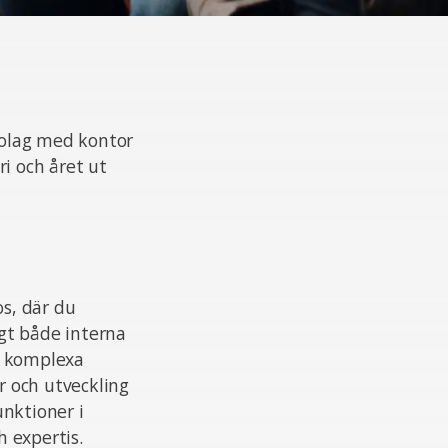
 bolag med kontor
i och året ut
os, där du
igt både interna
ar komplexa
r och utveckling
unktioner i
 expertis.