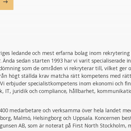
b
eriges ledande och mest erfarna bolag inom rekrytering
. Ända sedan starten 1993 har vi varit specialiserade i
ömning som de områden vi rekryterar till, vilket ger o
från högt ställda krav matcha rätt kompetens med rät
 Vi erbjuder specialistkompetens inom ekonomi och fin
ik, IT, juridik och compliance, hållbarhet, kommunikat
ka 400 medarbetare och verksamma över hela landet med
borg, Malmö, Helsingborg och Uppsala. Koncernen bes
unsen AB, som är noterat på First North Stockholm,