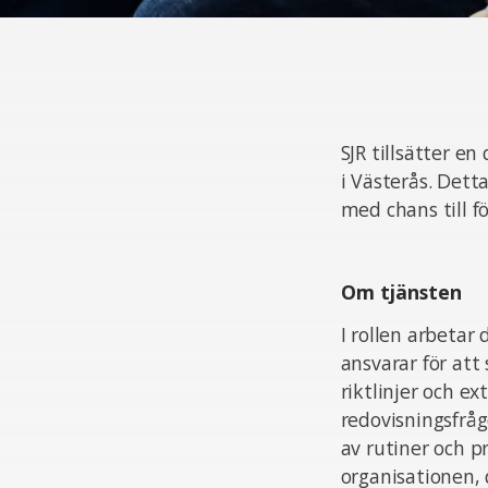
SJR tillsätter e
i Västerås. Dett
med chans till f
Om tjänsten
I rollen arbetar
ansvarar för att
riktlinjer och e
redovisningsfråg
av rutiner och p
organisationen, 