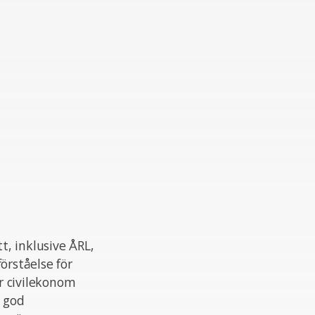
, inklusive ÅRL,
rståelse för
är civilekonom
r god