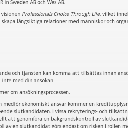
JR in Sweden AB och Wes AB.
n visionen
Professionals Choice Through Life
, vilket inn
t skapa långsiktiga relationer med människor och organ
pande och tjänsten kan komma att tillsättas innan ans
ta inte med din ansökan.
 mer om ansökningsprocessen.
sten medför ekonomiskt ansvar kommer en kreditupplysn
nde slutkandidaten. I vissa rekryterings- och tillsätt
ellt att genomföra en bakgrundskontroll av slutkandid
l av en slutkandidat görs endast om risken i rollen m