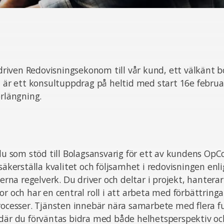
n driven Redovisningsekonom till vår kund, ett välkänt
a är ett konsultuppdrag på heltid med start 16e februar
örlängning.
 du som stöd till Bolagsansvarig för ett av kundens OpC
 säkerställa kvalitet och följsamhet i redovisningen enl
xterna regelverk. Du driver och deltar i projekt, hanter
or och har en central roll i att arbeta med förbättringa
rocesser. Tjänsten innebär nära samarbete med flera f
där du förväntas bidra med både helhetsperspektiv och