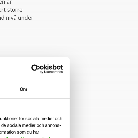
en är
rt större
ad nivå under
 i grupp och
 har en hög grad
r ett analytiskt
 strategiska
Om
äkra arbetet är
funktioner för sociala medier och
ill de sociala medier och annons-
formation som du har
ökningstiden har