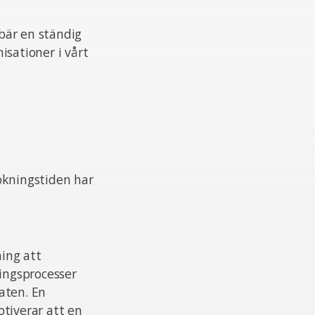
ebär en ständig
isationer i vårt
ökningstiden har
ing att
ningsprocesser
aten. En
otiverar att en