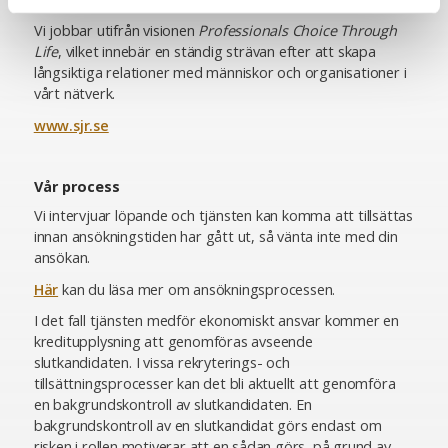
Vi jobbar utifrån visionen
Professionals Choice Through
Life
, vilket innebär en ständig strävan efter att skapa
långsiktiga relationer med människor och organisationer i
vårt nätverk.
www.sjr.se
Vår process
Vi intervjuar löpande och tjänsten kan komma att tillsättas
innan ansökningstiden har gått ut, så vänta inte med din
ansökan.
Här
kan du läsa mer om ansökningsprocessen.
I det fall tjänsten medför ekonomiskt ansvar kommer en
kreditupplysning att genomföras avseende
slutkandidaten. I vissa rekryterings- och
tillsättningsprocesser kan det bli aktuellt att genomföra
en bakgrundskontroll av slutkandidaten. En
bakgrundskontroll av en slutkandidat görs endast om
risken i rollen motiverar att en sådan görs, på grund av