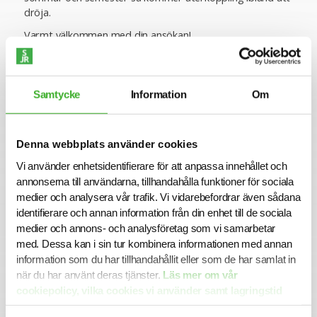
dröja.
Varmt välkommen med din ansökan!
Se lediga jobb
Samtycke
Information
Om
Denna webbplats använder cookies
Vi använder enhetsidentifierare för att anpassa innehållet och
annonserna till användarna, tillhandahålla funktioner för sociala
medier och analysera vår trafik. Vi vidarebefordrar även sådana
identifierare och annan information från din enhet till de sociala
medier och annons- och analysföretag som vi samarbetar
med. Dessa kan i sin tur kombinera informationen med annan
information som du har tillhandahållit eller som de har samlat in
CONTACT PERSON
när du har använt deras tjänster.
Läs mer om vår
Yaghma Davoudi-Kia
cookiepolicy, vilka cookies vi använder samt lagringstid
070-750 60 01
här.