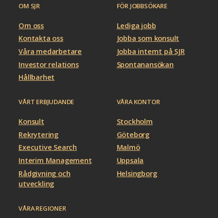
OM SJR
FÖR JOBBSÖKARE
Om oss
Lediga jobb
Kontakta oss
Jobba som konsult
Våra medarbetare
Jobba internt på SJR
Investor relations
Spontanansökan
Hållbarhet
VÅRT ERBJUDANDE
VÅRA KONTOR
Konsult
Stockholm
Rekrytering
Göteborg
Executive Search
Malmö
Interim Management
Uppsala
Rådgivning och
Helsingborg
utveckling
VÅRA REGIONER