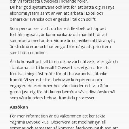
och vill fortsätta utvecklas i liknande roller.
Du har god systemvana och lätt för att sätta dig in i nya
ekonomisystem samt är van att arbeta i Excel och
behärskar svenska och engelska i tal och skrift.
Som person ser vi att du har ett flexibelt och öppet
förhållningssätt, är kommunikativ och har lätt för att
samarbeta med andra. Vidare är du nyfiken att lära nytt,
är strukturerad och har en god förmåga att prioritera
samt hålla deadlines.
Är du konsult och vill bli en del av vårt nätverk, eller går du
i tankarna att bli konsult? Oavsett ses vi gärna för ett
förutsättningslöst möte för att ha varandra i åtanke
framåt! Vi ser ett stort behov av kompetenta och
engagerade ekonomer hos våra kunder och vi träffar
gärna just dig för att kunna bemöta såväl dina önskemål
som våra kunders behov i framtida processer.
Ansökan
För mer information är du välkommen att kontakta
Yaghma Davoudi-Kia. Observera att med hänsyn till
sommar och semester så kommer återkoppling ibland att