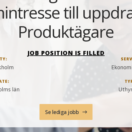
intresse till uppd
Produktägare
JOB POSITION IS FILLED
TY:
SERV
kholm
Ekonomi
ATE:
TY
olms län
Uthy
Se lediga jobb