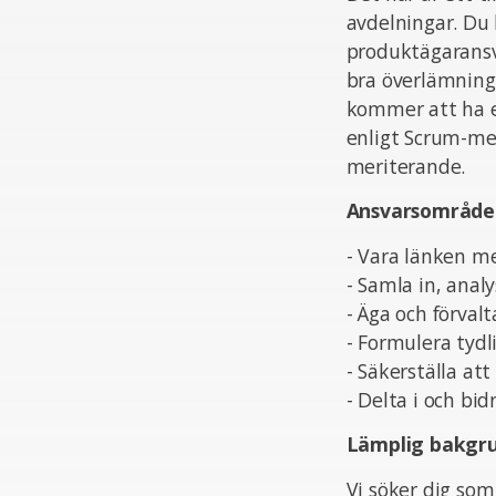
avdelningar. Du
produktägaransva
bra överlämning.
kommer att ha en
enligt Scrum-met
meriterande.
Ansvarsområde
- Vara länken m
- Samla in, analy
- Äga och förval
- Formulera tydl
- Säkerställa a
- Delta i och bi
Lämplig bakgr
Vi söker dig som