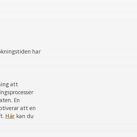
ökningstiden har
ing att
ningsprocesser
aten. En
otiverar att en
ft.
Här
kan du