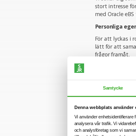
stort intresse f
med Oracle eBS t
Personliga ege
För att lyckas i 
lätt för att sam
frågor framåt.
Ansökan
Vi intervjuar lö
gått ut. Sista a
Samtycke
Varmt välkomme
Denna webbplats använder 
Konsult hos SJR
Vi använder enhetsidentifierare f
Du drivs av att 
analysera vår trafik. Vi vidarebe
och analysföretag som vi samar
förmåga och käns