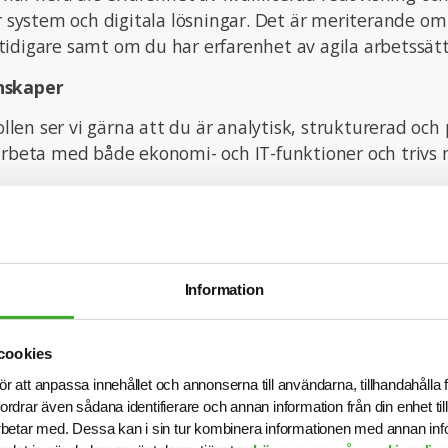
ör system och digitala lösningar. Det är meriterande o
idigare samt om du har erfarenhet av agila arbetssätt
nskaper
rollen ser vi gärna att du är analytisk, strukturerad och 
arbeta med både ekonomi- och IT-funktioner och trivs 
pande och tjänsten kan komma att tillsättas innan ans
nsökningsdag är 2025-06-19.
Information
n med din ansökan!
cookies
ör att anpassa innehållet och annonserna till användarna, tillhandahålla 
utvecklas och inspireras av nya utmaningar och miljöer
fordrar även sådana identifierare och annan information från din enhet t
betar med. Dessa kan i sin tur kombinera informationen med annan in
la för att verka i olika verksamheter och grupper. Vi a