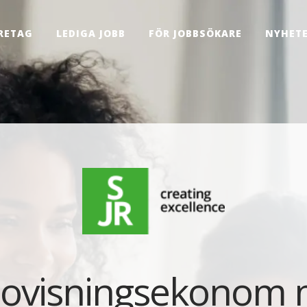
RETAG
LEDIGA JOBB
FÖR JOBBSÖKARE
NYHET
ovisningsekonom