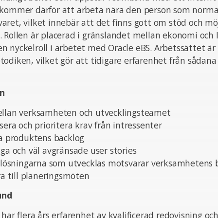
 kommer därför att arbeta nära den person som norma
ret, vilket innebär att det finns gott om stöd och möjl
 Rollen är placerad i gränslandet mellan ekonomi och 
 nyckelroll i arbetet med Oracle eBS. Arbetssättet är 
odiken, vilket gör att tidigare erfarenhet från sådana 
n
ellan verksamheten och utvecklingsteamet
sera och prioritera krav från intressenter
ta produktens backlog
iga och väl avgränsade user stories
tt lösningarna som utvecklas motsvarar verksamhetens
dra till planeringsmöten
und
 har flera års erfarenhet av kvalificerad redovisning oc