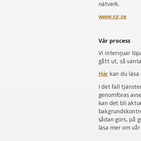
nätverk.
www.sjr.se
Vår process
Vi intervjuar lö
gått ut, så vän
Här
kan du läsa
I det fall tjän
genomföras avsee
kan det bli aktu
bakgrundskontrol
sådan görs, på 
läsa mer om vår 