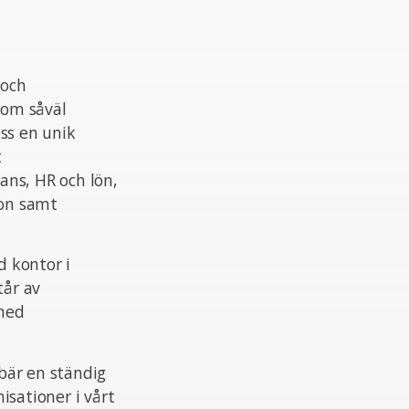
 och
nom såväl
ss en unik
t
ans, HR och lön,
ion samt
 kontor i
tår av
 med
ebär en ständig
isationer i vårt