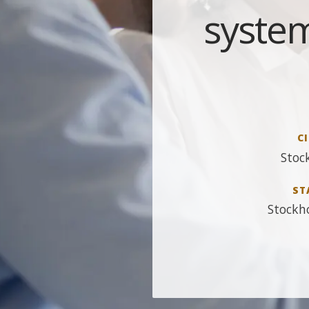
system
CI
Stoc
ST
Stockh