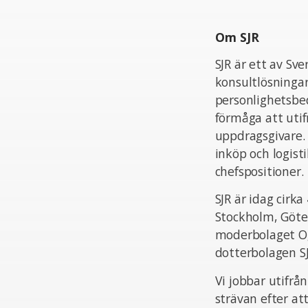
Om SJR
SJR är ett av Sv
konsultlösningar
personlighetsbed
förmåga att uti
uppdragsgivare.
inköp och logist
chefspositioner.
SJR är idag cir
Stockholm, Göte
moderbolaget Og
dotterbolagen S
Vi jobbar utifrå
strävan efter at