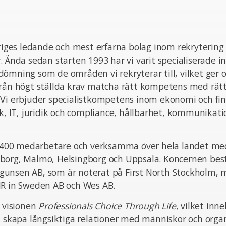
eriges ledande och mest erfarna bolag inom rekrytering
. Ända sedan starten 1993 har vi varit specialiserade i
ömning som de områden vi rekryterar till, vilket ger o
från högt ställda krav matcha rätt kompetens med rät
 Vi erbjuder specialistkompetens inom ekonomi och fin
ik, IT, juridik och compliance, hållbarhet, kommunikat
ka 400 medarbetare och verksamma över hela landet med
borg, Malmö, Helsingborg och Uppsala. Koncernen bes
unsen AB, som är noterat på First North Stockholm,
JR in Sweden AB och Wes AB.
n visionen
Professionals Choice Through Life
, vilket inn
t skapa långsiktiga relationer med människor och organ