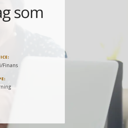
rag som
ICE:
/Finans
PE:
rning