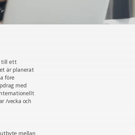
ill ett
t är planerat
a före
ppdrag med
nternationellt
ar /vecka och
t utbyte mellan