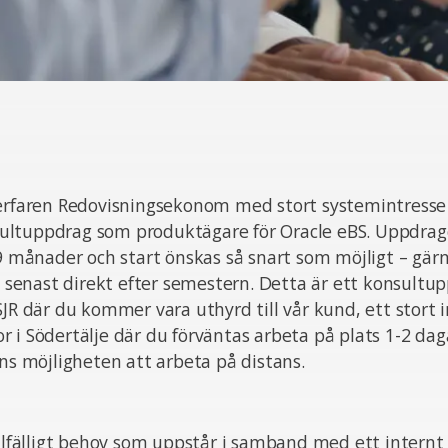
erfaren Redovisningsekonom med stort systemintresse t
ltuppdrag som produktägare för Oracle eBS. Uppdrage
 9 månader och start önskas så snart som möjligt – gärn
enast direkt efter semestern. Detta är ett konsultu
SJR där du kommer vara uthyrd till vår kund, ett stort i
 i Södertälje där du förväntas arbeta på plats 1-2 dag
nns möjligheten att arbeta på distans.
illfälligt behov som uppstår i samband med ett intern