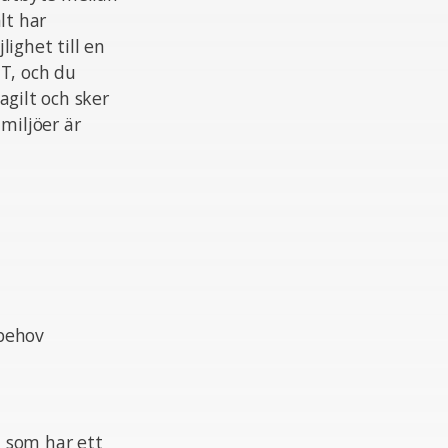
lt har
ighet till en
IT, och du
agilt och sker
miljöer är
 behov
h som har ett