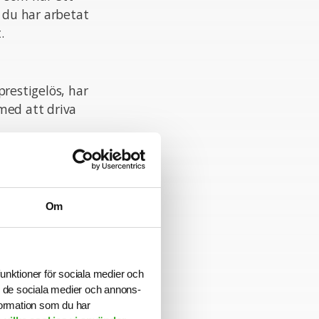
m du har arbetat
.
prestigelös, har
med att driva
ökningstiden har
Om
funktioner för sociala medier och
. Du har en
ill de sociala medier och annons-
formation som du har
rbetar i nära