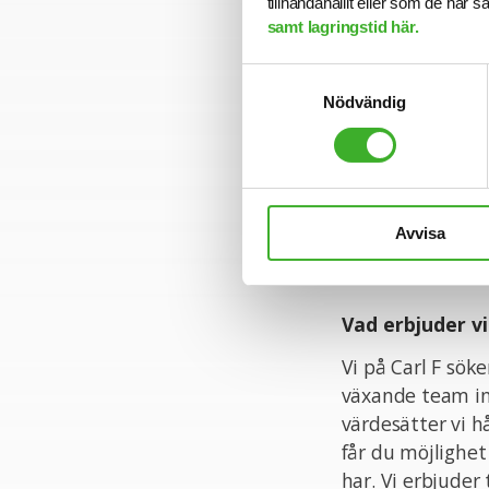
tillhandahållit eller som de har 
Då tjänsten inne
samt lagringstid här.
kunna kommunice
ramarna för rol
Samtyckesval
behovet finns.
Nödvändig
Vi är en mångkul
ålder bara är en 
Då Carl F är en 
idrottsintresse o
Avvisa
det ett extra plu
Vad erbjuder vi
Vi på Carl F sök
växande team in
värdesätter vi h
får du möjlighet 
har. Vi erbjuder