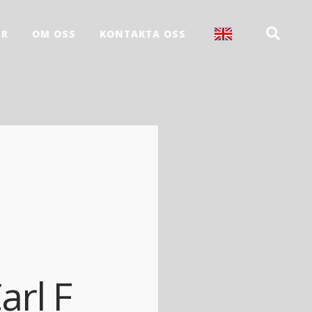
ER
OM OSS
KONTAKTA OSS
rl F