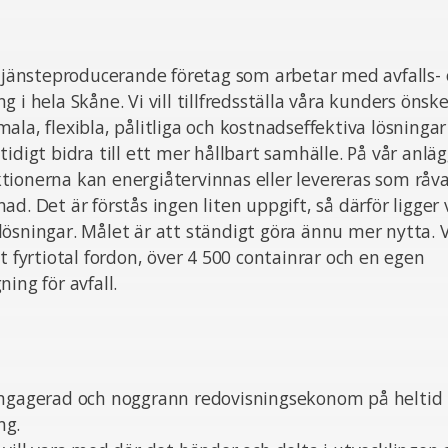
 tjänsteproducerande företag som arbetar med avfalls-
g i hela Skåne. Vi vill tillfredsställa våra kunders ön
ala, flexibla, pålitliga och kostnadseffektiva lösning
tidigt bidra till ett mer hållbart samhälle. På vår anl
raktionerna kan energiåtervinnas eller levereras som råvar
d. Det är förstås ingen liten uppgift, så därför ligger 
ösningar. Målet är att ständigt göra ännu mer nytta. V
tt fyrtiotal fordon, över 4 500 containrar och en egen
ing för avfall.
engagerad och noggrann redovisningsekonom på heltid t
ng.