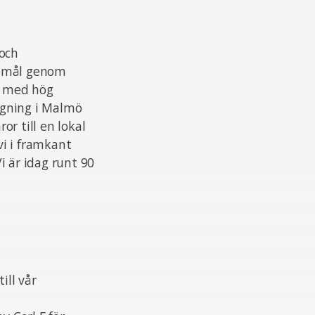
 och
skemål genom
ar med hög
äggning i Malmö
or till en lokal
vi i framkant
i är idag runt 90
ill vår