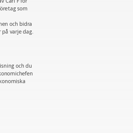
v Carl F för
eföretag som
nen och bidra
 på varje dag.
isning och du
ekonomichefen
 ekonomiska