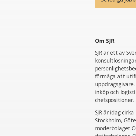
Om SJR
SJR är ett av Sv
konsultlösningar
personlighetsbed
förmåga att uti
uppdragsgivare.
inköp och logist
chefspositioner.
SJR är idag cir
Stockholm, Göte
moderbolaget Og
dotterbolagen S