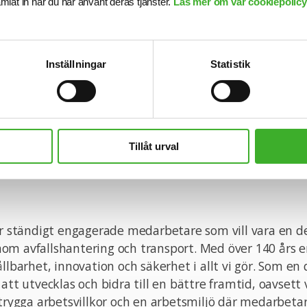
samlat in när du har använt deras tjänster.
Läs mer om vår cookiepolicy,
bär mycket kontakter både internt och externt bör du 
ra på flytande svenska och gärna även engelska. Egna
len uppmuntras samt att man är villig att söka sig ut
Inställningar
Statistik
turell organisation där vi gärna ser sökande av båda 
siffra på pappret.
sportintresserad organisation är det trevligt om du har
ch tycker du även att miljöfrågor är intressanta och vill
Tillåt urval
s.
er ständigt engagerade medarbetare som vill vara en de
om avfallshantering och transport. Med över 140 års e
ållbarhet, innovation och säkerhet i allt vi gör. Som en
att utvecklas och bidra till en bättre framtid, oavsett v
 trygga arbetsvillkor och en arbetsmiljö där medarbetar