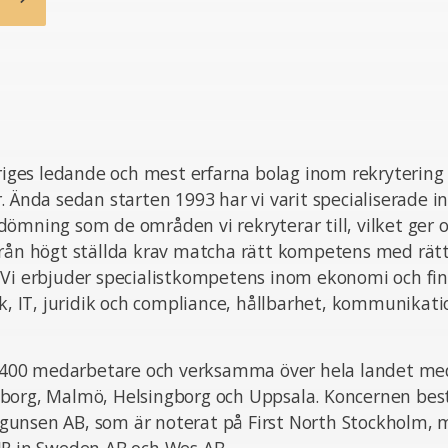
eriges ledande och mest erfarna bolag inom rekrytering
. Ända sedan starten 1993 har vi varit specialiserade i
ömning som de områden vi rekryterar till, vilket ger o
från högt ställda krav matcha rätt kompetens med rät
 Vi erbjuder specialistkompetens inom ekonomi och fin
ik, IT, juridik och compliance, hållbarhet, kommunikat
ka 400 medarbetare och verksamma över hela landet med
borg, Malmö, Helsingborg och Uppsala. Koncernen bes
unsen AB, som är noterat på First North Stockholm,
JR in Sweden AB och Wes AB.