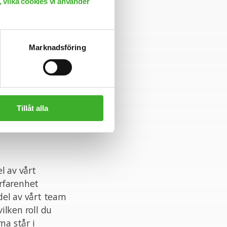
 vilka cookies vi använder
vara social och
 initiativ inom
anför ramarna om
Marknadsföring
könen och där
 ett
 göra skillnad är
Tillåt alla
l av vårt
rfarenhet
 del av vårt team
ilken roll du
na står i