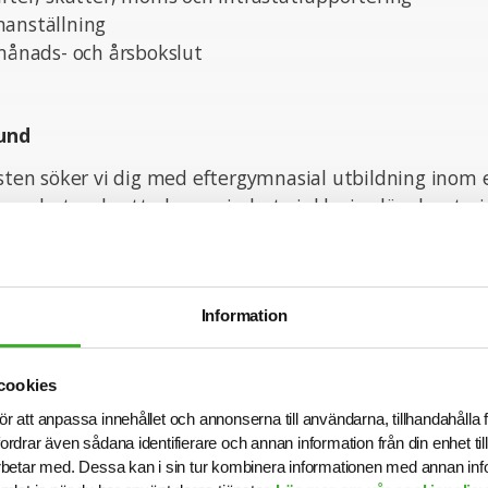
manställning
 månads- och årsbokslut
und
nsten söker vi dig med eftergymnasial utbildning inom
farenhet av brett ekonomiarbete inklusive lönehanteri
elheten på en ekonomiavdelning och är trygg i dina kun
visning och har en god förmåga att skapa en tydlig stru
av något större ERP system.
Information
nskaper
cookies
denna roll så är du är prestigelös och nyfiken och du gil
ör att anpassa innehållet och annonserna till användarna, tillhandahålla 
er med arbetskamrater och kunder. Du drivs av att var
fordrar även sådana identifierare och annan information från din enhet t
betar med. Dessa kan i sin tur kombinera informationen med annan in
bättra och räds inte att våga utmana och bli utmanad.