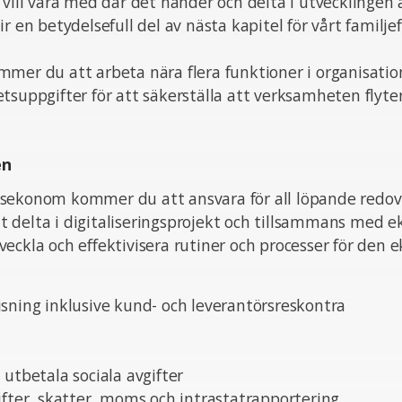
 vill vara med där det händer och delta i utvecklingen a
ir en betydelsefull del av nästa kapitel för vårt familj
mer du att arbeta nära flera funktioner i organisatio
tsuppgifter för att säkerställa att verksamheten flyter
en
sekonom kommer du att ansvara för all löpande redov
 delta i digitaliseringsprojekt och tillsammans med 
eckla och effektivisera rutiner och processer för den
sning inklusive kund- och leverantörsreskontra
 utbetala sociala avgifter
ifter, skatter, moms och intrastatrapportering