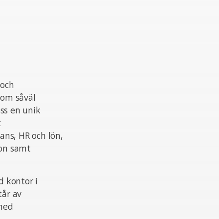
 och
nom såväl
ss en unik
t
ans, HR och lön,
ion samt
 kontor i
tår av
 med