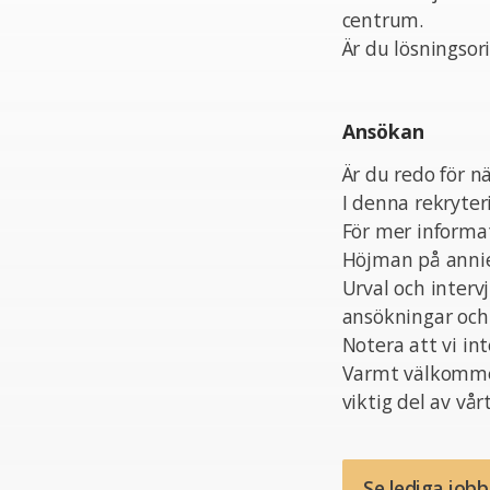
centrum.
Är du lösningsori
Ansökan
Är du redo för nä
I denna rekryter
För mer informa
Höjman på annie
Urval och interv
ansökningar och 
Notera att vi in
Varmt välkommen
viktig del av vå
Se lediga job