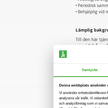
• Periodisk sam
• Behjälplig vid
Lämplig bakgr
Till den här tjä
minst 3-5 års er
förståelse för h
trygg i din redo
även erfarenhet 
Samtycke
Personliga ege
Denna webbplats använder 
För att trivas i 
Vi använder enhetsidentifierare f
starka relation
analysera vår trafik. Vi vidarebe
och analysföretag som vi samar
påverka och för