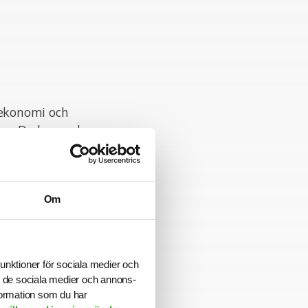
 ekonomi och
ng. Du har god
skaper. Du är
ktur och har
Om
lar att bygga
funktioner för sociala medier och
a med och
ill de sociala medier och annons-
formation som du har