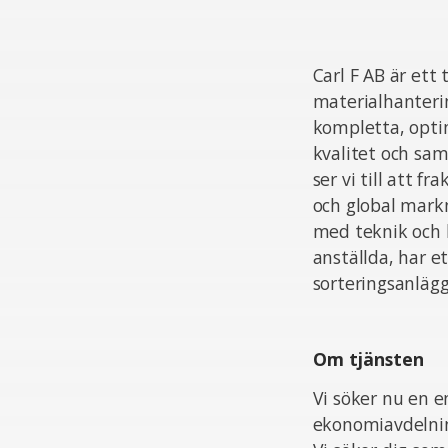
Carl F AB är ett
materialhanterin
kompletta, optim
kvalitet och sam
ser vi till att f
och global markna
med teknik och l
anställda, har e
sorteringsanläggn
Om tjänsten
Vi söker nu en 
ekonomiavdelni