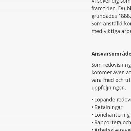
Vi söker dig som
framtiden. Du bl
grundades 1888.
Som anställd kom
med viktiga arbe
Ansvarsområd
Som redovisning
kommer även att
vara med och utv
uppföljningen.
• Löpande redovi
• Betalningar
• Lönehantering
• Rapportera och
• Arbetsgivaravg