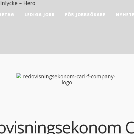
RETAG
LEDIGA JOBB
FÖR JOBBSÖKARE
NYHET
ovisningsekonom Ca