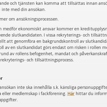
pande och tjänsten kan komma att tillsättas innan ans
ta inte med din ansökan.
 mer om ansökningsprocessen.
sten medför ekonomiskt ansvar kommer en kreditupplysn
nde slutkandidaten. I vissa rekryterings- och tillsätt
ellt att genomföra en bakgrundskontroll av slutkandid
l av en slutkandidat görs endast om risken i rollen m
grund av rollens befogenhet, mandat och påverkanskra
rekryterings- och tillsättningsprocess.
er
ansökan inte ska innehålla s.k. känsliga personuppgift
a eller medlemskap i fackförening.
Här
hittar du infor
ppgifter.