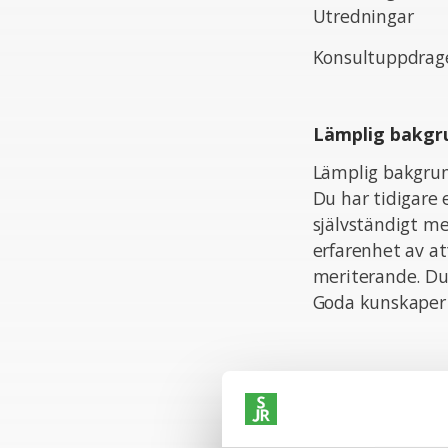
Utredningar
Konsultuppdraget
Lämplig bakgr
Lämplig bakgru
Du har tidigare 
självständigt m
erfarenhet av a
meriterande. Du 
Goda kunskaper i 
Personliga ege
Som person är d
och initiativtag