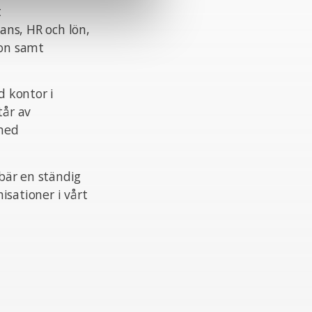
t
ans, HR och lön,
ion samt
 kontor i
tår av
 med
ebär en ständig
isationer i vårt