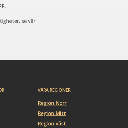
PR.
igheter, se vår
OR
VÅRA REGIONER
Region Norr
Region Mitt
Region Väst