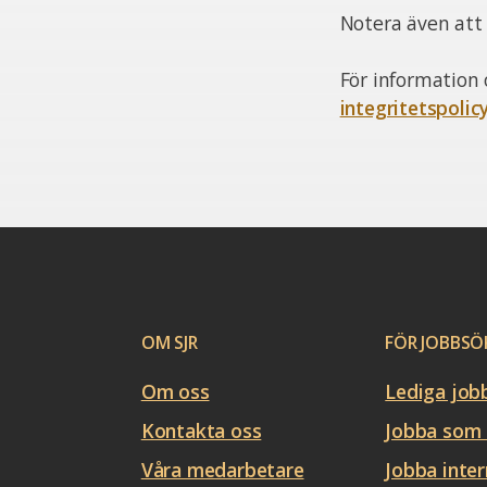
Notera även att v
För information 
integritetspolic
OM SJR
FÖR JOBBSÖ
Om oss
Lediga job
Kontakta oss
Jobba som 
Våra medarbetare
Jobba inter