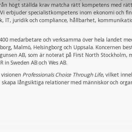
från högt ställda krav matcha rätt kompetens med rät
 Vi erbjuder specialistkompetens inom ekonomi och fin
ik, IT, juridik och compliance, hållbarhet, kommunikat
ka 400 medarbetare och verksamma över hela landet med
borg, Malmö, Helsingborg och Uppsala. Koncernen bes
unsen AB, som är noterat på First North Stockholm,
JR in Sweden AB och Wes AB.
n visionen
Professionals Choice Through Life
, vilket inn
t skapa långsiktiga relationer med människor och organ