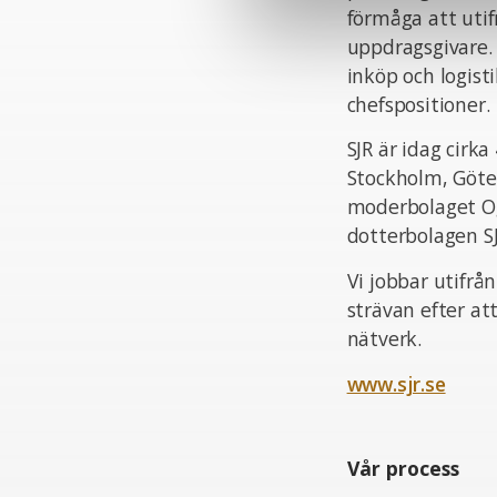
förmåga att uti
uppdragsgivare.
inköp och logist
chefspositioner.
SJR är idag cir
Stockholm, Göte
moderbolaget Og
dotterbolagen S
Vi jobbar utifrå
strävan efter at
nätverk.
www.sjr.se
Vår process