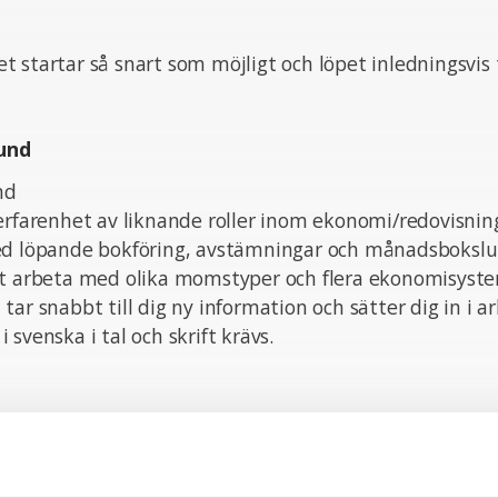
 startar så snart som möjligt och löpet inledningsvis ti
und
nd
erfarenhet av liknande roller inom ekonomi/redovisnin
ed löpande bokföring, avstämningar och månadsbokslu
tt arbeta med olika momstyper och flera ekonomisyste
tar snabbt till dig ny information och sätter dig in i a
svenska i tal och skrift krävs.
nskaper
u självständig och trygg i din kompetens. Du är drive
ande. Vidare är du samarbetsorienterad och lösningsori