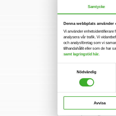
Samtycke
Se lediga job
Denna webbplats använder 
Vi använder enhetsidentifierare f
analysera vår trafik. Vi vidarebe
och analysföretag som vi samar
CONTACT PE
tillhandahållit eller som de har 
Elin Ande
samt lagringstid här.
E-mail me
Samtyckesval
Nödvändig
Om SJR
SJR är ett av Sv
Avvisa
konsultlösningar
personlighetsbed