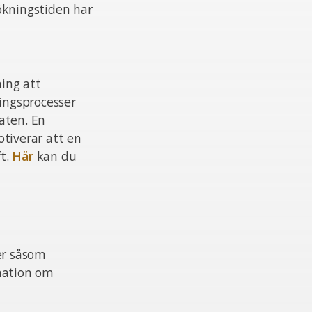
ökningstiden har
ing att
ningsprocesser
aten. En
otiverar att en
ft.
Här
kan du
er såsom
mation om