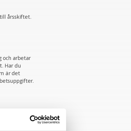
ll årsskiftet.
g och arbetar
t. Har du
m är det
rbetsuppgifter.
n, kommunikativ
enterad.