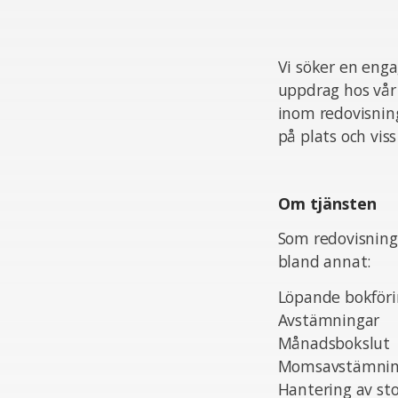
Vi söker en enga
uppdrag hos vår 
inom redovisnin
på plats och vis
Om tjänsten
Som redovisning
bland annat:
Löpande bokför
Avstämningar
Månadsbokslut
Momsavstämning
Hantering av st