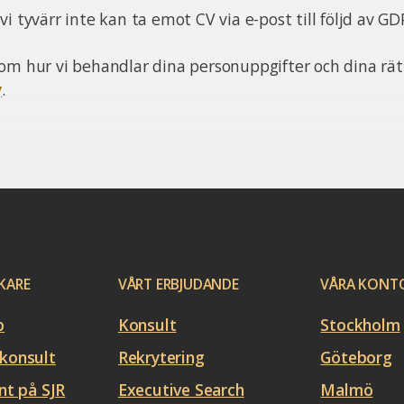
i tyvärr inte kan ta emot CV via e-post till följd av GD
om hur vi behandlar dina personuppgifter och dina rätt
y
.
KARE
VÅRT ERBJUDANDE
VÅRA KONT
b
Konsult
Stockholm
konsult
Rekrytering
Göteborg
nt på SJR
Executive Search
Malmö