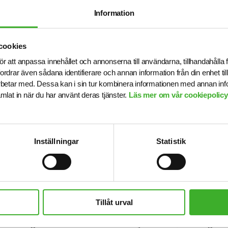
Information
b
cookies
ör att anpassa innehållet och annonserna till användarna, tillhandahålla 
fordrar även sådana identifierare och annan information från din enhet t
betar med. Dessa kan i sin tur kombinera informationen med annan in
RSON
samlat in när du har använt deras tjänster.
Läs mer om vår cookiepolicy,
rsson
Inställningar
Statistik
eriges ledande och mest erfarna bolag inom rekrytering
Tillåt urval
. Ända sedan starten 1993 har vi varit specialiserade i
ömning som de områden vi rekryterar till, vilket ger o