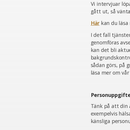
Vi intervjuar lö
gått ut, så vän
Här
kan du läsa
I det fall tjän
genomföras avsee
kan det bli aktu
bakgrundskontrol
sådan görs, på 
läsa mer om vår 
Personuppgift
Tänk på att din 
exempelvis häls
känsliga personu