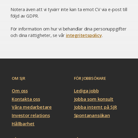
Notera även att vi tyvärr inte kan ta emot CV via e-post till
följd av GDPR.
För information om hur vi behandlar dina personuppgifter
och dina rättigheter, se vår
integritetspolicy
.
OM SJR
FÖR JOBBSÖKARE
Om oss
Lediga jobb
Kontakta oss
Jobba som konsult
Våra medarbetare
Jobba internt på SJR
Investor relations
Spontanansökan
Hållbarhet