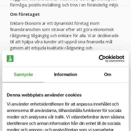
förmåga, positiv inställning och trivs i en föränderlig miljö.
Om företaget
Enklare Ekonomi är ett dynamiskt företag inom
finansbranschen som strävar efter att göra ekonomisk
rådgivning tillgänglig och enklare för alla. Vi är dedikerade
till att hjälpa våra kunder att uppnå sina finansiella mål
genom att erbjuda kvalitativ rådgivning och
skräddarsydda lösningar. I takt med vår tillväxt, letar vi nu
efter en Redovisningsansvarig. En person som kan vara
spindeln i nätet för vår ekonomiavdelning och som brinner
för att uppnå högsta kvalitet i redovisning och finansiell
Samtycke
Information
Om
rapportering. Är du redo att ansluta dig till ett dynamiskt
team och vara med och forma ekonomiavdelningens
framtid? Vänta inte, bli en del vår resa nu
Denna webbplats använder cookies
Ansökan
Vi använder enhetsidentifierare för att anpassa innehållet och
I denna rekrytering har Enklare Ekonomi Sverige AB valt
annonserna till användarna, tillhandahålla funktioner för sociala
att samarbeta med SJR. För mer information är du varmt
medier och analysera vår trafik. Vi vidarebefordrar även sådana
välkommen att kontakta ansvarig rekryteringskonsult
identifierare och annan information från din enhet till de sociala
Sebastian Ragnarsson på Sebastian.Ragnarsson@sjr.se.
medier och annons- och analysföretag som vi samarbetar