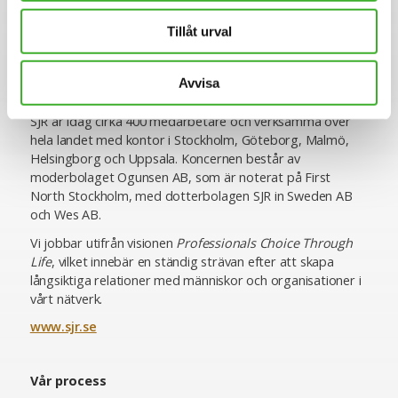
personlighetsbedömning som de områden vi rekryterar
till, vilket ger oss en unik förmåga att utifrån högt ställda
Tillåt urval
krav matcha rätt kompetens med rätt uppdragsgivare. Vi
erbjuder specialistkompetens inom ekonomi och finans,
HR och lön, inköp och logistik, IT, juridik och compliance,
Avvisa
hållbarhet, kommunikation samt chefspositioner.
SJR är idag cirka 400 medarbetare och verksamma över
hela landet med kontor i Stockholm, Göteborg, Malmö,
Helsingborg och Uppsala. Koncernen består av
moderbolaget Ogunsen AB, som är noterat på First
North Stockholm, med dotterbolagen SJR in Sweden AB
och Wes AB.
Vi jobbar utifrån visionen
Professionals Choice Through
Life
, vilket innebär en ständig strävan efter att skapa
långsiktiga relationer med människor och organisationer i
vårt nätverk.
www.sjr.se
Vår process