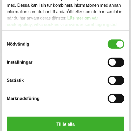
Notera att vi tyvärr inte tar emot ansökningshandlingar
med. Dessa kan i sin tur kombinera informationen med annan
via e-post.
information som du har tillhandahållit eller som de har samlat in
när du har använt deras tjänster.
Läs mer om vår
cookiepolicy, vilka cookies vi använder samt lagringstid
Se lediga jobb
här.
Samtyckesval
Nödvändig
CONTACT PERSON
Inställningar
Sebastian Ragnarsson
+46 73 390 61 99
E-mail me
Statistik
Marknadsföring
Om SJR
SJR är ett av Sveriges ledande och mest erfarna bolag
inom rekrytering och konsultlösningar. Ända sedan starten
Tillåt alla
1993 har vi varit specialiserade inom såväl