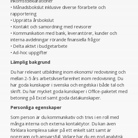
inkomstdeklarationer
• Månadsbokslut inklusive diverse förarbete och
rapportering
• Upprätta årsbokslut
• Kontakt och samordning med revisorer
• Kommunikation med bank, leverantörer, kunder och
interna avdelningar rörande finansiella frågor
• Delta aktivt i budgetarbete
• Ad-hoc uppgifter
Lämplig bakgrund
Du har relevant utbildning inom ekonomi/ redovisning och
mellan 2-5 års arbetslivserfarenhet inom redovisning. Du
har goda kunskaper i svenska och engelska i både tal och
skrift. Du har mycket goda kunskaper i Office-paketet med
betoning på Excel samt goda datakunskaper.
Personliga egenskaper
Som person är du kommunikativ och trivs i en roll med
många interna och externa kontaktytor. Du kan även
förklara komplexa saker på ett enkelt sätt samt är
noggrann och ansvarsfull. Vidare har du en god analytisk