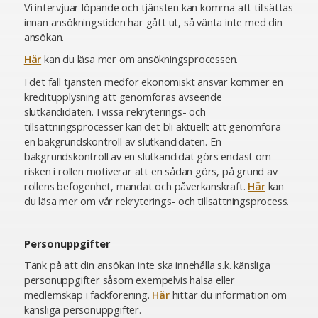
Vi intervjuar löpande och tjänsten kan komma att tillsättas
innan ansökningstiden har gått ut, så vänta inte med din
ansökan.
Här
kan du läsa mer om ansökningsprocessen.
I det fall tjänsten medför ekonomiskt ansvar kommer en
kreditupplysning att genomföras avseende
slutkandidaten. I vissa rekryterings- och
tillsättningsprocesser kan det bli aktuellt att genomföra
en bakgrundskontroll av slutkandidaten. En
bakgrundskontroll av en slutkandidat görs endast om
risken i rollen motiverar att en sådan görs, på grund av
rollens befogenhet, mandat och påverkanskraft.
Här
kan
du läsa mer om vår rekryterings- och tillsättningsprocess.
Personuppgifter
Tänk på att din ansökan inte ska innehålla s.k. känsliga
personuppgifter såsom exempelvis hälsa eller
medlemskap i fackförening.
Här
hittar du information om
känsliga personuppgifter.