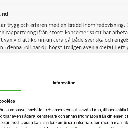
und
m är trygg och erfaren med en bredd inom redovisning.
ch rapportering ifrån större koncerner samt har arbeta
t van vid att kommunicera på både svenska och engels
i denna roll har du högst troligen även arbetat i ett
stänk och struktur är mycket viktiga delar att ha med s
 detalj och helhet.
Information
systemvana och är van att arbeta under tighta deadlin
cookies
nskaper
ör att anpassa innehållet och annonserna till användarna, tillhandahålla 
fordrar även sådana identifierare och annan information från din enhet t
tt kunnande, självgående och har en naturlig förmåga 
betar med. Dessa kan i sin tur kombinera informationen med annan in
tider av förändring. Du trivs i samarbeten, är lyhörd och