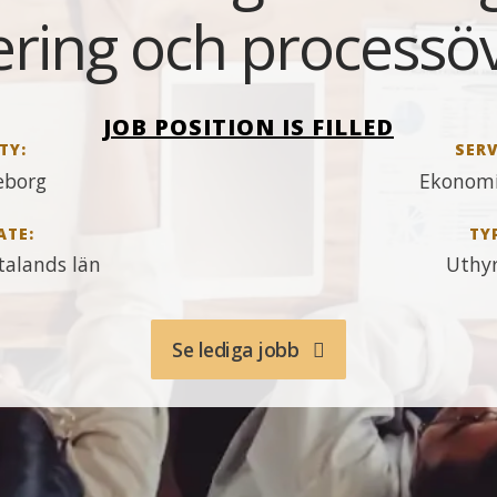
ering och processöv
JOB POSITION IS FILLED
TY:
SERV
eborg
Ekonomi
ATE:
TY
talands län
Uthy
Se lediga jobb