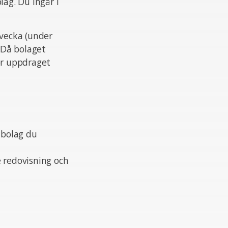
lag. Du ingår i
/vecka (under
. Då bolaget
ör uppdraget
 bolag du
e redovisning och