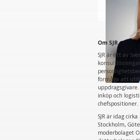
Om SJR
SJR är ett av Sv
konsultlösningar
personlighetsbed
förmåga att uti
uppdragsgivare.
inköp och logist
chefspositioner.
SJR är idag cir
Stockholm, Göte
moderbolaget Og