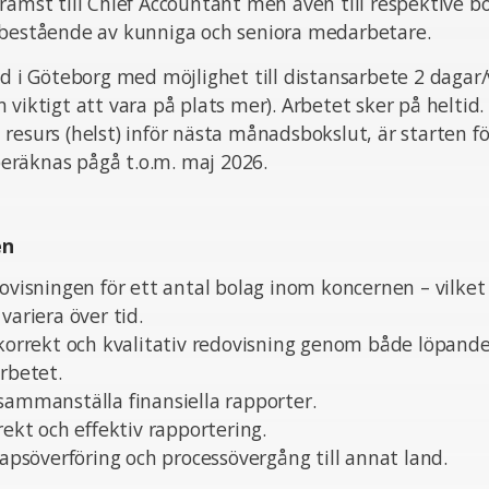
rämst till Chief Accountant men även till respektive bo
 bestående av kunniga och seniora medarbetare.
ad i Göteborg med möjlighet till distansarbete 2 dagar
 viktigt att vara på plats mer). Arbetet sker på heltid
resurs (helst) inför nästa månadsbokslut, är starten f
räknas pågå t.o.m. maj 2026.
en
dovisningen för ett antal bolag inom koncernen – vilket
variera över tid.
 korrekt och kvalitativ redovisning genom både löpand
arbetet.
sammanställa finansiella rapporter.
rekt och effektiv rapportering.
skapsöverföring och processövergång till annat land.