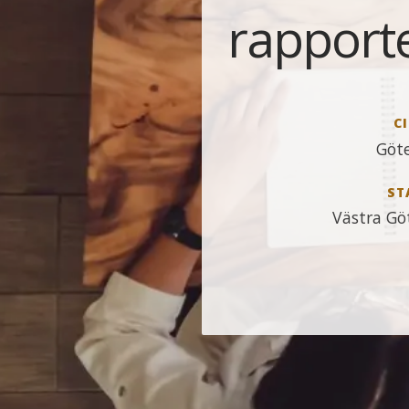
rapport
CI
Göt
ST
Västra Gö