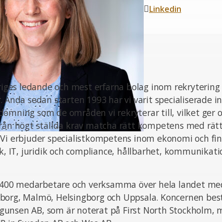
Linkedin
eriges ledande och mest erfarna bolag inom rekrytering
. Ända sedan starten 1993 har vi varit specialiserade i
ömning som de områden vi rekryterar till, vilket ger o
från högt ställda krav matcha rätt kompetens med rät
 Vi erbjuder specialistkompetens inom ekonomi och fin
ik, IT, juridik och compliance, hållbarhet, kommunikat
ka 400 medarbetare och verksamma över hela landet med
borg, Malmö, Helsingborg och Uppsala. Koncernen bes
unsen AB, som är noterat på First North Stockholm,