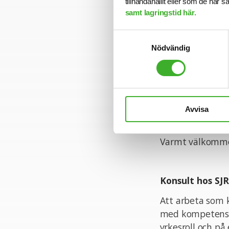
tillhandahållit eller som de har 
ser värdet i att
samt lagringstid här.
under tighta dea
förändringsresa.
Samtyckesval
Nödvändig
Ansökan
Vi frågor är du 
002250. Vi inter
Avvisa
ansökningstiden 
Varmt välkomme
Konsult hos SJR
Att arbeta som k
med kompetens a
yrkesroll och på 