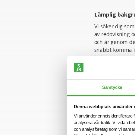
Lämplig bakgr
Vi söker dig so
av redovisning o
och är genom de
snabbt komma in 
bolag.
Kvalitet, proces
att växla mellan
Samtycke
Du har även god 
Denna webbplats använder 
Personliga ege
Vi använder enhetsidentifierare f
analysera vår trafik. Vi vidarebe
Du är trygg i di
och analysföretag som vi samar
struktur även i 