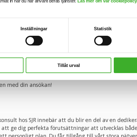
samlat in när du har använt deras tjänster.
Läs mer om vår cookiepolicy,
 dela kunskap med andra. Rollen kräver att du har förm
dlines och har ett genuint engagemang för att bidra ti
Inställningar
Statistik
välkommen att kontakta ansvarig rekryterare Liina Fag
vjuar löpande och tjänsten kan komma att tillsättas i
Tillåt urval
har gått ut.
n med din ansökan!
onsult hos SJR innebär att du blir en del av en dedike
tt ge dig perfekta förutsättningar att utvecklas båd
ett personligt plan. Du får tillgång till vårt stora nätve