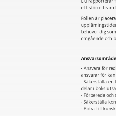
Du rapporterar f
ett större team
Rollen är placer
upplärningstiden
behöver dig som 
omgående och be
Ansvarsområd
- Ansvara för re
ansvarar för kan 
- Säkerställa en
delar i boksluts
- Förbereda och 
- Säkerställa kor
- Bidra till kun