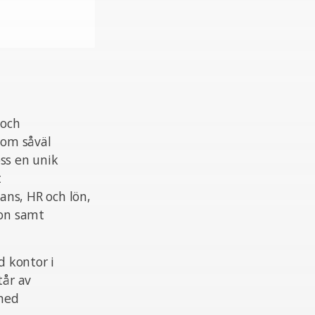
 och
nom såväl
ss en unik
t
ans, HR och lön,
ion samt
 kontor i
tår av
 med