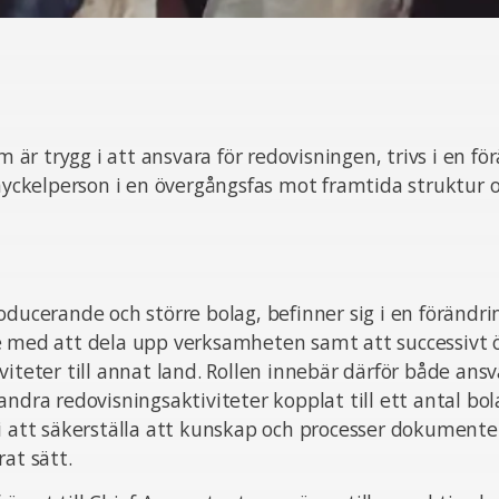
om är trygg i att ansvara för redovisningen, trivs i en fö
 nyckelperson i en övergångsfas mot framtida struktur oc
oducerande och större bolag, befinner sig i en förändrin
e med att dela upp verksamheten samt att successivt 
viteter till annat land. Rollen innebär därför både ansv
andra redovisningsaktiviteter kopplat till ett antal bo
i att säkerställa att kunskap och processer dokumente
rat sätt.