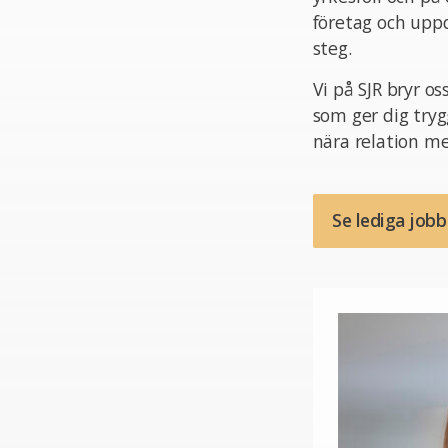
företag och uppd
steg.
Vi på SJR bryr o
som ger dig tryg
nära relation me
Se lediga job