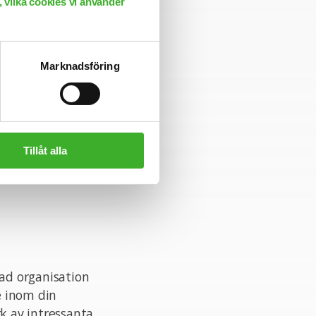
 vilka cookies vi använder
åga att arbeta
ll en bra
Marknadsföring
erberg på 0766-
nnan
Tillåt alla
rad organisation
e inom din
rk av intressanta