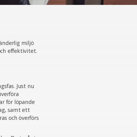
ränderlig miljö
h effektivitet.
gsfas. Just nu
överföra
ar för löpande
lag, samt ett
ras och överförs