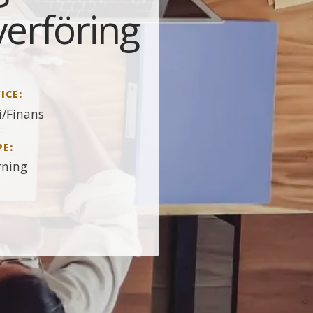
erföring
ICE:
/Finans
PE:
rning