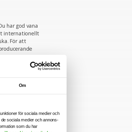
 Du har god vana
t internationellt
ka. För att
 producerande
ig, liksom vana
Om
es vid bokslut.
funktioner för sociala medier och
ill de sociala medier och annons-
att skapa
formation som du har
 prestigelös, och