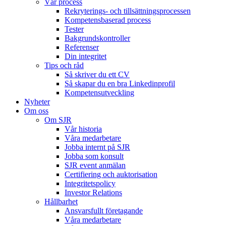
Vår process
Rekryterings- och tillsättningsprocessen
Kompetensbaserad process
Tester
Bakgrundskontroller
Referenser
Din integritet
Tips och råd
Så skriver du ett CV
Så skapar du en bra Linkedinprofil
Kompetensutveckling
Nyheter
Om oss
Om SJR
Vår historia
Våra medarbetare
Jobba internt på SJR
Jobba som konsult
SJR event anmälan
Certifiering och auktorisation
Integritetspolicy
Investor Relations
Hållbarhet
Ansvarsfullt företagande
Våra medarbetare