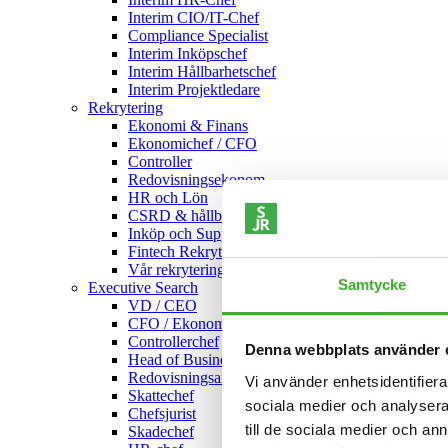
Interim CIO/IT-Chef
Compliance Specialist
Interim Inköpschef
Interim Hållbarhetschef
Interim Projektledare
Rekrytering
Ekonomi & Finans
Ekonomichef / CFO
Controller
Redovisningsekonom
HR och Lön
CSRD & hållbarhetsroller
Inköp och Supply Chain
Fintech Rekrytering
Vår rekryteringsprocess
Samtycke
Executive Search
VD / CEO
CFO / Ekonomichef
Controllerchef
Denna webbplats använder 
Head of Business Control
Redovisningsansvarig
Vi använder enhetsidentifierar
Skattechef
sociala medier och analysera 
Chefsjurist
till de sociala medier och a
Skadechef