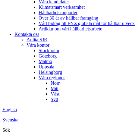
Våra kandidater
Klimatsmart verksamhet
Hållbarhetsrapporter
Över 30 år av hållbar framgång
Vårt bidrag till FN:s globala mål för hållbar utveck
Artiklar om vårt hållbarhetsarbete
Kontakta oss
Anlita SJR
Våra kontor
Stockholm
Göteborg
Malmö
Uppsala
Helsingborg
Våra regioner
Norr
Mitt
Väst
Syd
English
Svenska
Sök