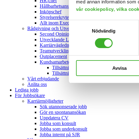
HR-chef
med annan information som du 
Hållbarhetsansvarig
vår cookiepolicy, vilka coo
Inköpschef
Styrelserekrytering
Allt inom Executive Search
Samtyckesval
Rådgivning och Utveckling
Nödvändig
Second Opinion
Utvecklande Ledarskap
Karriärvägledning och coachning
Teamutveckling
Outplacement
Kundsamarbeten
Tillsättningar Konsult
Avvisa
Tillsättningar Rekrytering
Vårt erbjudande
Anlita oss
Lediga jobb
För Jobbsökare
Karriärmöjligheter
Sök utannonserade jobb
Gör en spontanansökan
Uppdatera CV
Jobba som konsult
Jobba som underkonsult
Jobba internt på SJR