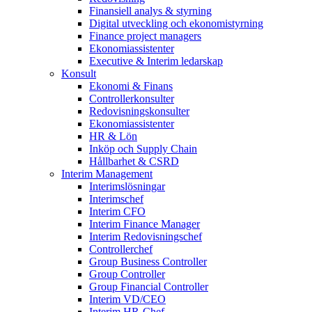
Finansiell analys & styrning
Digital utveckling och ekonomistyrning
Finance project managers
Ekonomiassistenter
Executive & Interim ledarskap
Konsult
Ekonomi & Finans
Controllerkonsulter
Redovisningskonsulter
Ekonomiassistenter
HR & Lön
Inköp och Supply Chain
Hållbarhet & CSRD
Interim Management
Interimslösningar
Interimschef
Interim CFO
Interim Finance Manager
Interim Redovisningschef
Controllerchef
Group Business Controller
Group Controller
Group Financial Controller
Interim VD/CEO
Interim HR-Chef