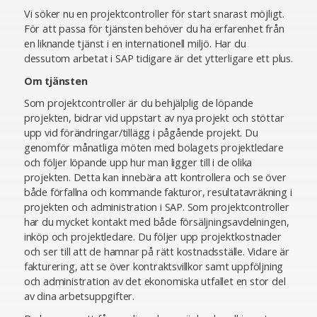
Vi söker nu en projektcontroller för start snarast möjligt.
För att passa för tjänsten behöver du ha erfarenhet från
en liknande tjänst i en internationell miljö. Har du
dessutom arbetat i SAP tidigare är det ytterligare ett plus.
Om tjänsten
Som projektcontroller är du behjälplig de löpande
projekten, bidrar vid uppstart av nya projekt och stöttar
upp vid förändringar/tillägg i pågående projekt. Du
genomför månatliga möten med bolagets projektledare
och följer löpande upp hur man ligger till i de olika
projekten. Detta kan innebära att kontrollera och se över
både förfallna och kommande fakturor, resultatavräkning i
projekten och administration i SAP. Som projektcontroller
har du mycket kontakt med både försäljningsavdelningen,
inköp och projektledare. Du följer upp projektkostnader
och ser till att de hamnar på rätt kostnadsställe. Vidare är
fakturering, att se över kontraktsvillkor samt uppföljning
och administration av det ekonomiska utfallet en stor del
av dina arbetsuppgifter.