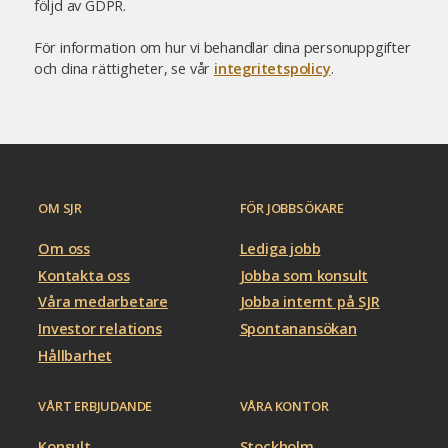
följd av GDPR.
För information om hur vi behandlar dina personuppgifter
och dina rättigheter, se vår
integritetspolicy
.
OM SJR
FÖR JOBBSÖKARE
Om oss
Lediga jobb
Kontakta oss
Jobba som konsult
Våra medarbetare
Jobba internt på SJR
Investor relations
Spontanansökan
Hållbarhet
VÅRT ERBJUDANDE
VÅRA KONTOR
Konsult
Stockholm