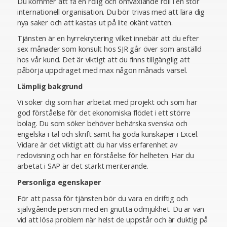
Du kommer att få en rolig och omväxlande roll i en stor
internationell organisation. Du bör trivas med att lära dig
nya saker och att kastas ut på lite okänt vatten.
Tjänsten är en hyrrekrytering vilket innebär att du efter
sex månader som konsult hos SJR går över som anställd
hos vår kund. Det är viktigt att du finns tillgänglig att
påbörja uppdraget med max någon månads varsel.
Lämplig bakgrund
Vi söker dig som har arbetat med projekt och som har
god förståelse för det ekonomiska flödet i ett större
bolag. Du som söker behöver behärska svenska och
engelska i tal och skrift samt ha goda kunskaper i Excel.
Vidare är det viktigt att du har viss erfarenhet av
redovisning och har en förståelse för helheten. Har du
arbetat i SAP är det starkt meriterande.
Personliga egenskaper
För att passa för tjänsten bör du vara en driftig och
självgående person med en gnutta ödmjukhet. Du är van
vid att lösa problem när helst de uppstår och är duktig på