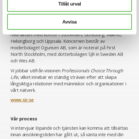
Tillåt urval
erbjuder specialistkompetens inom ekonomi och finans,
HR och lön, inköp och logistik, IT, juridik och compliance,
hållbarhet, kommunikation samt chefspositioner.
Avvisa
SJR är idag cirka 400 medarbetare och verksamma över
hela landet med kontor i Stockholm, Göteborg, Malmö,
Helsingborg och Uppsala. Koncernen består av
moderbolaget Ogunsen AB, som är noterat på First
North Stockholm, med dotterbolagen SJR in Sweden AB
och Wes AB.
Vi jobbar utifrån visionen
Professionals Choice Through
Life
, vilket innebär en ständig strävan efter att skapa
långsiktiga relationer med människor och organisationer i
vårt nätverk.
www.sjr.se
Vår process
Vi intervjuar löpande och tjänsten kan komma att tillsättas
innan ansökningstiden har gått ut, så vänta inte med din