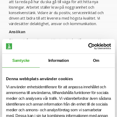
att ta reda på hur du ska gå till väga för att hitta nya
lösningar. Arbetet ställer krav på noggrannhet och
konsekvenstänk. Vidare är du positiv, serviceinriktad och
driven att bidra till att leverera med högsta kvalitet. Vi
värdesätter delaktighet, ansvar och kommunikation.
Ansökan
För mer information om tjänsten är du välkommen att
kontakta ansvarig Konsultchef Katarina Forslund på 070-
4715925. Vi intervjuar löpande och tjänsten kan komma
att tillsättas innan ansökningstiden har gått ut. Sista
Samtycke
Information
Om
ansökningsdag är 2023-12-19.
Varmt välkommen med din ansökan!
Konsult hos SJR
Denna webbplats använder cookies
Att arbeta som konsult hos SJR innebär att du blir en del
Vi använder enhetsidentifierare för att anpassa innehållet och
av en dedikerad organisation med kompetens att ge dig
annonserna till användarna, tillhandahålla funktioner för sociala
perfekta förutsättningar att utvecklas både inom din
medier och analysera vår trafik. Vi vidarebefordrar även sådana
yrkesroll och på ett personligt plan. Du får tillgång till vårt
identifierare och annan information från din enhet till de sociala
stora nätverk av intressanta företag och uppdragsgivare
medier och annons- och analysföretag som vi samarbetar
och därmed en unik möjlighet att ta din karriär till nästa
med. Dessa kan i sin tur kombinera informationen med annan