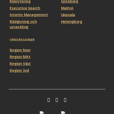
Rekrytering
Göteborg
Executive Search
Malmö
Interim Management
Uppsala
Rådgivning och
Helsingborg
utveckling
VÅRA REGIONER
Region Norr
Region Mitt
Region Väst
Region Syd