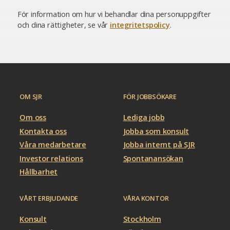
För information om hur vi behandlar dina personuppgifter
och dina rättigheter, se vår
integritetspolicy
.
OM SJR
FÖR JOBBSÖKARE
Om oss
Lediga jobb
Kontakta oss
Jobba som konsult
Våra medarbetare
Jobba internt på SJR
Investor relations
Spontanansökan
Hållbarhet
VÅRT ERBJUDANDE
VÅRA KONTOR
Konsult
Stockholm