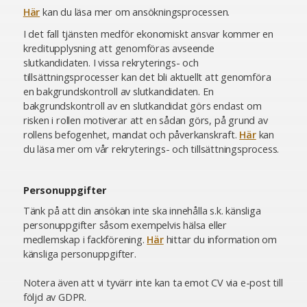
Här
kan du läsa mer om ansökningsprocessen.
I det fall tjänsten medför ekonomiskt ansvar kommer en
kreditupplysning att genomföras avseende
slutkandidaten. I vissa rekryterings- och
tillsättningsprocesser kan det bli aktuellt att genomföra
en bakgrundskontroll av slutkandidaten. En
bakgrundskontroll av en slutkandidat görs endast om
risken i rollen motiverar att en sådan görs, på grund av
rollens befogenhet, mandat och påverkanskraft.
Här
kan
du läsa mer om vår rekryterings- och tillsättningsprocess.
Personuppgifter
Tänk på att din ansökan inte ska innehålla s.k. känsliga
personuppgifter såsom exempelvis hälsa eller
medlemskap i fackförening.
Här
hittar du information om
känsliga personuppgifter.
Notera även att vi tyvärr inte kan ta emot CV via e-post till
följd av GDPR.