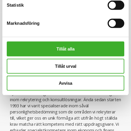
Statistik
Vi på SJR bryr oss om vår personal och tillsammans med
oss får du en långsiktig partner som ger dig trygghet och
stöd. Vi är lyhörda för dina behov och du kommer att ha
Marknadsföring
en nära relation med din konsultchef som stöttar dig i din
utveckling.
Tillåt alla
Se lediga jobb
Tillåt urval
Avvisa
Om SJR
SJR är ett av Sveriges ledande och mest erfarna bolag
inom rekrytering och konsultlösningar. Ända sedan starten
1993 har vi varit specialiserade inom såväl
personlighetsbedömning som de områden vi rekryterar
till, vilket ger oss en unik förmåga att utifrån högt ställda
krav matcha rätt kompetens med rätt uppdragsgivare. Vi
erbjuder specialistkompetens inom ekonomi och finans,