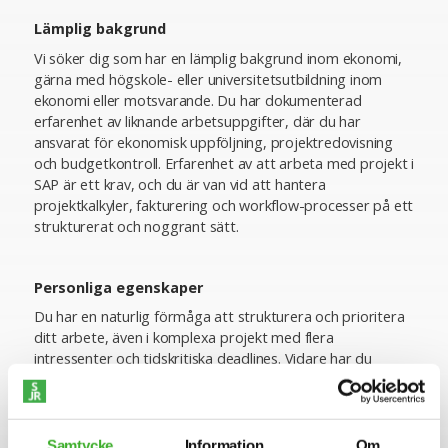
Lämplig bakgrund
Vi söker dig som har en lämplig bakgrund inom ekonomi,
gärna med högskole- eller universitetsutbildning inom
ekonomi eller motsvarande. Du har dokumenterad
erfarenhet av liknande arbetsuppgifter, där du har
ansvarat för ekonomisk uppföljning, projektredovisning
och budgetkontroll. Erfarenhet av att arbeta med projekt i
SAP är ett krav, och du är van vid att hantera
projektkalkyler, fakturering och workflow-processer på ett
strukturerat och noggrant sätt.
Personliga egenskaper
Du har en naturlig förmåga att strukturera och prioritera
ditt arbete, även i komplexa projekt med flera
intressenter och tidskritiska deadlines. Vidare har du
mycket god kommunikations- och samarbetsförmåga,
och du uttrycker dig väl både på svenska och engelska, i
tal och skrift. Din bakgrund gör dig redo att bidra direkt
till projektens ekonomiska styrning och säkerställa att
Samtycke
Information
Om