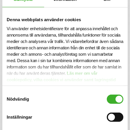
verksamheten når sina mål.
Denna webbplats använder cookies
Ansökan
Vi använder enhetsidentifierare för att anpassa innehållet och
För mer information om tjänsten är du välkommen att
annonserna till användarna, tillhandahålla funktioner för sociala
kontakta ansvarig Talent Malin Lindqvist. Vi intervjuar
medier och analysera vår trafik. Vi vidarebefordrar även sådana
löpande och tjänsten kan komma att tillsättas innan
identifierare och annan information från din enhet till de sociala
ansökningstiden har gått ut. Sista ansökningsdag är 2025-
medier och annons- och analysföretag som vi samarbetar
09-18.
med. Dessa kan i sin tur kombinera informationen med annan
Varmt välkommen med din ansökan!
information som du har tillhandahållit eller som de har samlat in
när du har använt deras tjänster.
Läs mer om vår
cookiepolicy, vilka cookies vi använder samt lagringstid
Konsult hos SJR
här.
Att arbeta som konsult hos SJR innebär att du blir en del
Samtyckesval
av en dedikerad organisation med kompetens att ge dig
Nödvändig
perfekta förutsättningar att utvecklas både inom din
yrkesroll och på ett personligt plan. Du får tillgång till vårt
stora nätverk av intressanta företag och uppdragsgivare
Inställningar
och därmed en unik möjlighet att ta din karriär till nästa
steg.