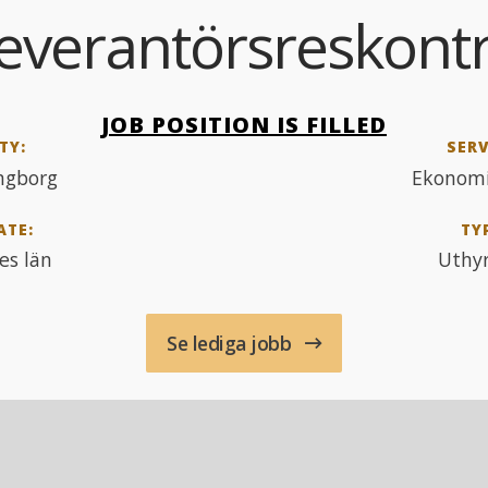
everantörsreskont
JOB POSITION IS FILLED
TY:
SERV
ngborg
Ekonomi
ATE:
TY
es län
Uthy
Se lediga jobb