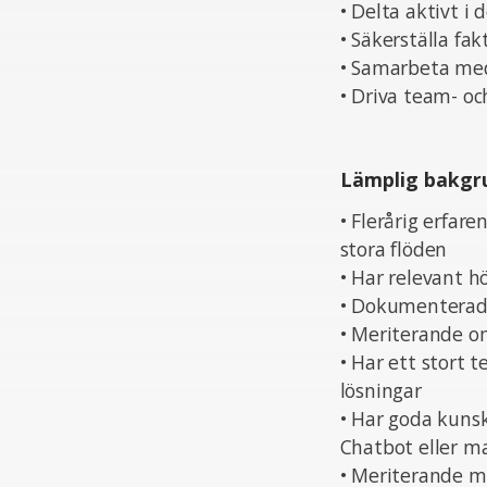
• Delta aktivt i 
• Säkerställa fa
• Samarbeta med 
• Driva team- oc
Lämplig bakgr
• Flerårig erfa
stora flöden
• Har relevant h
• Dokumenterad 
• Meriterande om
• Har ett stort 
lösningar
• Har goda kunsk
Chatbot eller m
• Meriterande 