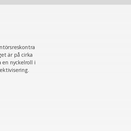
antörsreskontra
et är på cirka
en nyckelroll i
ktivisering.