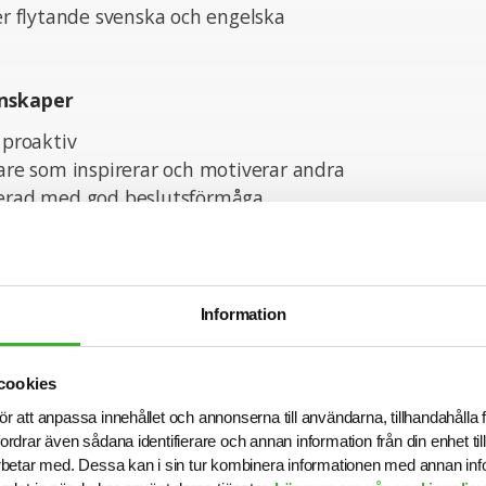
ver flytande svenska och engelska
nskaper
 proaktiv
dare som inspirerar och motiverar andra
terad med god beslutsförmåga
ch tydlig i både tal och skrift
ntera komplexa situationer med lugn och överblick
ande och samarbetsinriktad
t skapa en positiv och produktiv arbetsmiljö
Information
cookies
ör att anpassa innehållet och annonserna till användarna, tillhandahålla 
tion om tjänsten är du välkommen att kontakta Charlo
fordrar även sådana identifierare och annan information från din enhet t
er Hanna Lindgren. Vi intervjuar löpande och tjänsten
betar med. Dessa kan i sin tur kombinera informationen med annan in