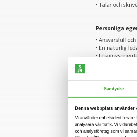
• Talar och skri
Personliga ege
• Ansvarsfull och
• En naturlig le
• Lösningsorien
• Kommunikativ o
• Trygg i att ha
• Relationsskap
• Engagerad i at
Samtycke
Denna webbplats använder 
Ansökan
Vi använder enhetsidentifierare f
För mer informa
analysera vår trafik. Vi vidarebe
Carin Forsén ell
och analysföretag som vi samar