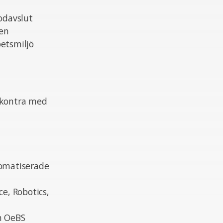
iodavslut
sen
betsmiljö
eskontra med
tomatiserade
ce, Robotics,
m OeBS