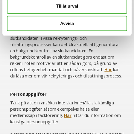
innan ansökningstiden har gått ut, så vänta inte med din
Tillåt urval
ansökan.
Här
kan du läsa mer om ansökningsprocessen.
Avvisa
I det fall tjänsten medför ekonomiskt ansvar kommer en
kreditupplysning att genomföras avseende
slutkandidaten. I vissa rekryterings- och
tillsättningsprocesser kan det bli aktuellt att genomföra
en bakgrundskontroll av slutkandidaten. En
bakgrundskontroll av en slutkandidat görs endast om
risken i rollen motiverar att en sådan görs, på grund av
rollens befogenhet, mandat och påverkanskraft.
Här
kan
du läsa mer om vår rekryterings- och tillsättningsprocess.
Personuppgifter
Tänk på att din ansökan inte ska innehålla s.k. känsliga
personuppgifter såsom exempelvis hälsa eller
medlemskap i fackförening.
Här
hittar du information om
känsliga personuppgifter.