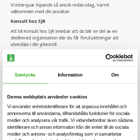
Vi intervjuar löpande så ansök redan idag, Varmt
välkommen med din ansökan
Konsult hos SJR
Att bli konsult hos SJR innebär att du blir en del av en
dedikerad organisation där du får förutsättningar att
utvecklas i din yrkesroll.
Se lediga jobb
Samtycke
Information
Om
Denna webbplats använder cookies
Om SJR
Vi använder enhetsidentifierare för att anpassa innehållet och
SJR är ett av Sveriges ledande och mest erfarna bolag
annonserna till användarna, tillhandahålla funktioner för sociala
inom rekrytering och konsultlösningar. Ända sedan starten
medier och analysera vår trafik. Vi vidarebefordrar även sådana
1993 har vi varit specialiserade inom såväl
identifierare och annan information från din enhet till de sociala
personlighetsbedömning som de områden vi rekryterar
medier och annons- och analysföretag som vi samarbetar
till, vilket ger oss en unik förmåga att utifrån högt ställda