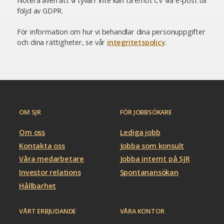
Notera även att vi tyvärr inte kan ta emot CV via e-post till
följd av GDPR.
För information om hur vi behandlar dina personuppgifter
och dina rättigheter, se vår
integritetspolicy
.
OM SJR
FÖR JOBBSÖKARE
Om oss
Lediga jobb
Kontakta oss
Jobba som konsult
Våra medarbetare
Jobba internt på SJR
Investor relations
Spontanansökan
Hållbarhet
VÅRT ERBJUDANDE
VÅRA KONTOR