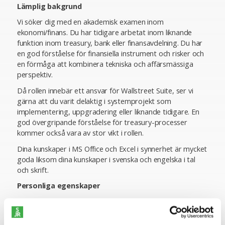
Lämplig bakgrund
Vi söker dig med en akademisk examen inom
ekonomi/finans. Du har tidigare arbetat inom liknande
funktion inom treasury, bank eller finansavdelning. Du har
en god förståelse för finansiella instrument och risker och
en förmåga att kombinera tekniska och affärsmässiga
perspektiv.
Då rollen innebär ett ansvar för Wallstreet Suite, ser vi
gärna att du varit delaktig i systemprojekt som
implementering, uppgradering eller liknande tidigare. En
god övergripande förståelse för treasury-processer
kommer också vara av stor vikt i rollen.
Dina kunskaper i MS Office och Excel i synnerhet är mycket
goda liksom dina kunskaper i svenska och engelska i tal
och skrift.
Personliga egenskaper
Vi söker dig med en stark analytisk förmåga och en vilja
att utvecklas inom treasury, finansiella system och
projektledning/ledarskap. För att trivas i rollen bör du vara