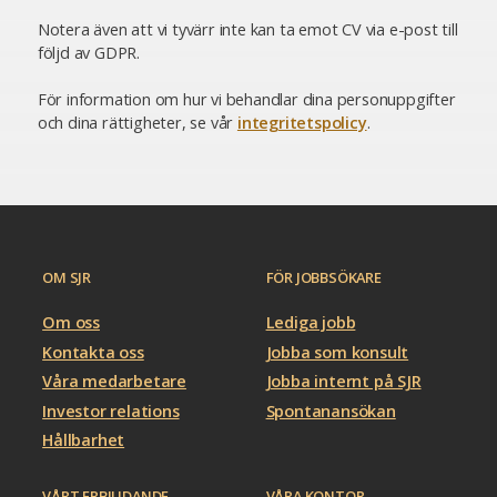
Notera även att vi tyvärr inte kan ta emot CV via e-post till
följd av GDPR.
För information om hur vi behandlar dina personuppgifter
och dina rättigheter, se vår
integritetspolicy
.
OM SJR
FÖR JOBBSÖKARE
Om oss
Lediga jobb
Kontakta oss
Jobba som konsult
Våra medarbetare
Jobba internt på SJR
Investor relations
Spontanansökan
Hållbarhet
VÅRT ERBJUDANDE
VÅRA KONTOR