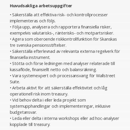
Huvudsakliga arbetsuppgifter
• Säkerställa att effektiva risk- och kontrollprocesser
implementeras och följs.
• Följa upp, analysera och rapportera finansiella risker,
exempelvis valutarisks-, ränterisks- och motpartsrisker.
• Agera som oberoende riskkontrollfunktion för Skanskas
tre svenska pensionsstiftelser.
• Säkerställa efterlevnad av relevanta externa regelverk för
finansiella instrument.
• Stötta och förse ledningen med analyser relaterade till
kassaflöde, finansiellt netto och balansräkning.
• Vara systemexpert och processansvarig för Wallstreet
Suite.
• Arbeta aktivt för att säkerställa effektivitet och låg
operationell risk inom treasury.
• Vid behov delta i eller leda projekt som
systemupphandlingar och implementeringar, inklusive
budgetansvar.
• Leda eller delta i interna workshops eller ad hoc-analyser
kopplade till treasury.