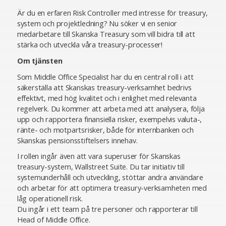
Är du en erfaren Risk Controller med intresse för treasury,
system och projektledning? Nu söker vi en senior
medarbetare till Skanska Treasury som vill bidra till att
stärka och utveckla våra treasury-processer!
Om tjänsten
Som Middle Office Specialist har du en central roll i att
säkerställa att Skanskas treasury-verksamhet bedrivs
effektivt, med hög kvalitet och i enlighet med relevanta
regelverk. Du kommer att arbeta med att analysera, följa
upp och rapportera finansiella risker, exempelvis valuta-,
ränte- och motpartsrisker, både för internbanken och
Skanskas pensionsstiftelsers innehav.
I rollen ingår även att vara superuser för Skanskas
treasury-system, Wallstreet Suite. Du tar initiativ till
systemunderhåll och utveckling, stöttar andra användare
och arbetar för att optimera treasury-verksamheten med
låg operationell risk.
Du ingår i ett team på tre personer och rapporterar till
Head of Middle Office.