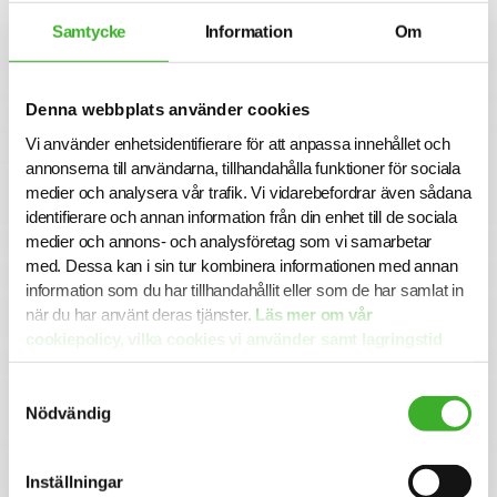
nyfiken och öppen samt gilla att jobba tillsammans med
Samtycke
Information
Om
andra för att utveckla verksamheten och implementera
nya processer och verktyg.
Du är trygg i din roll, proaktiv, självgående och
Denna webbplats använder cookies
lösningsorienterad. Du har ett digitalt mindset och
Vi använder enhetsidentifierare för att anpassa innehållet och
förmåga att se möjligheter i förändring. Vi värdesätter
annonserna till användarna, tillhandahålla funktioner för sociala
också goda ledaregenskaper och att du är inkluderande
och samarbetsorienterad.
medier och analysera vår trafik. Vi vidarebefordrar även sådana
identifierare och annan information från din enhet till de sociala
Om företaget
medier och annons- och analysföretag som vi samarbetar
Skanska är ett av världens ledande bygg- och
med. Dessa kan i sin tur kombinera informationen med annan
utvecklingsföretag med över 135 års erfarenhet. Vi är
information som du har tillhandahållit eller som de har samlat in
verksamma på utvalda marknader i Norden, Europa och
när du har använt deras tjänster.
Läs mer om vår
USA och arbetar för att skapa innovativa och hållbara
cookiepolicy, vilka cookies vi använder samt lagringstid
lösningar som gynnar kommande generationer.
här.
På Skanska värdesätter vi våra medarbetares utveckling
Samtyckesval
Nödvändig
och välbefinnande. Vi erbjuder en inkluderande arbetsmiljö
där du får möjlighet att växa och påverka – både i din roll
och inom organisationen.
Inställningar
Ansökan