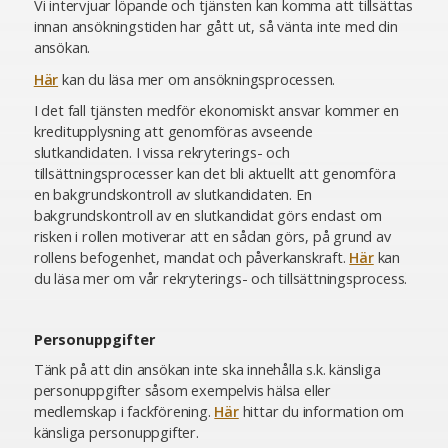
Vi intervjuar löpande och tjänsten kan komma att tillsättas
innan ansökningstiden har gått ut, så vänta inte med din
ansökan.
Här
kan du läsa mer om ansökningsprocessen.
I det fall tjänsten medför ekonomiskt ansvar kommer en
kreditupplysning att genomföras avseende
slutkandidaten. I vissa rekryterings- och
tillsättningsprocesser kan det bli aktuellt att genomföra
en bakgrundskontroll av slutkandidaten. En
bakgrundskontroll av en slutkandidat görs endast om
risken i rollen motiverar att en sådan görs, på grund av
rollens befogenhet, mandat och påverkanskraft.
Här
kan
du läsa mer om vår rekryterings- och tillsättningsprocess.
Personuppgifter
Tänk på att din ansökan inte ska innehålla s.k. känsliga
personuppgifter såsom exempelvis hälsa eller
medlemskap i fackförening.
Här
hittar du information om
känsliga personuppgifter.