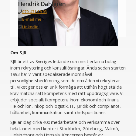
Hendrik Dahlgren
070-471 59 03
E-mail me
Linkedin
Om SJR
SJR är ett av Sveriges ledande och mest erfarna bolag
inom rekrytering och konsultlösningar. Ända sedan starten
1993 har vi varit specialiserade inom såväl
personlighetsbedömning som de områden vi rekryterar
till, vilket ger oss en unik förmåga att utifrån högt ställda
krav matcha rätt kompetens med rätt uppdragsgivare. Vi
erbjuder specialistkompetens inom ekonomi och finans,
HR och lön, inköp och logistik, IT, juridik och compliance,
hållbarhet, kommunikation samt chefspositioner.
SJR är idag cirka 400 medarbetare och verksamma över
hela landet med kontor i Stockholm, Göteborg, Malmö,
Helsingborg och Uppsala. Koncernen består av