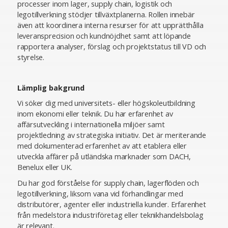
processer inom lager, supply chain, logistik och
legotillverkning stödjer tillväxtplanerna. Rollen innebär
även att koordinera interna resurser för att upprätthålla
leveransprecision och kundnöjdhet samt att löpande
rapportera analyser, förslag och projektstatus till VD och
styrelse.
Lämplig bakgrund
Vi söker dig med universitets- eller högskoleutbildning
inom ekonomi eller teknik. Du har erfarenhet av
affärsutveckling i internationella miljöer samt
projektledning av strategiska initiativ. Det är meriterande
med dokumenterad erfarenhet av att etablera eller
utveckla affärer på utländska marknader som DACH,
Benelux eller UK.
Du har god förståelse för supply chain, lagerflöden och
legotillverkning, liksom vana vid förhandlingar med
distributörer, agenter eller industriella kunder. Erfarenhet
från medelstora industriföretag eller teknikhandelsbolag
är relevant.