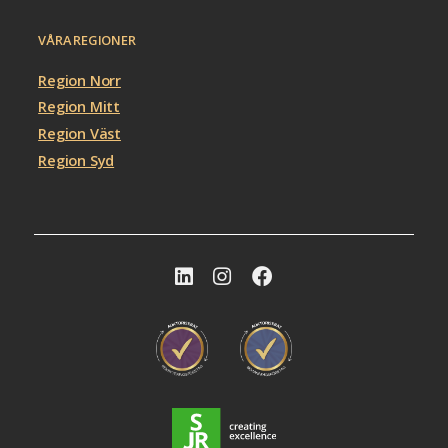
VÅRA REGIONER
Region Norr
Region Mitt
Region Väst
Region Syd