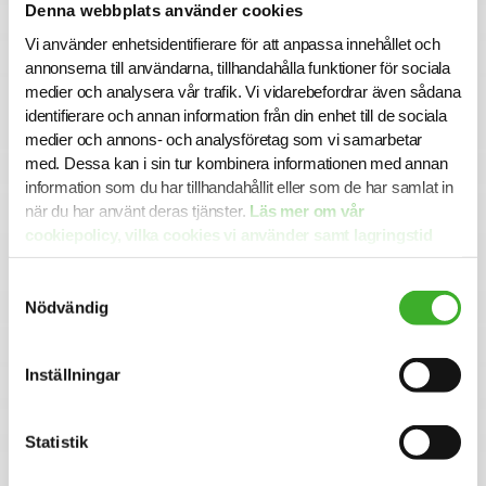
Denna webbplats använder cookies
styrskofoder och dörrkontakter till brythjul och
Vi använder enhetsidentifierare för att anpassa innehållet och
avancerade kretskort som t.ex frekvensmoduler.
annonserna till användarna, tillhandahålla funktioner för sociala
medier och analysera vår trafik. Vi vidarebefordrar även sådana
Ansökan
identifierare och annan information från din enhet till de sociala
medier och annons- och analysföretag som vi samarbetar
I denna rekrytering samarbetar Hissmekano med SJR
med. Dessa kan i sin tur kombinera informationen med annan
Executive Search. För mer information är du välkommen
information som du har tillhandahållit eller som de har samlat in
att kontakta Seniorkonsult Hendrik Dahlgren på 070-471
59 03. Urval och intervjuer sker löpande så vänta inte med
när du har använt deras tjänster.
Läs mer om vår
din ansökan. Alla ansökningar och kontakter hanteras
cookiepolicy, vilka cookies vi använder samt lagringstid
konfidentiellt.
här.
Samtyckesval
Varmt välkommen med din ansökan!
Nödvändig
Om SJR Executive Search
Inställningar
SJR Executive Search är en del av SJR, ett av Sveriges
ledande och mest erfarna bolag inom rekrytering och
konsultlösningar. Vi rekryterar framtidens ledare och
Statistik
talanger på högsta nivå – människor som på riktigt gör
skillnad i krävande miljöer. Vår vision är att genomföra