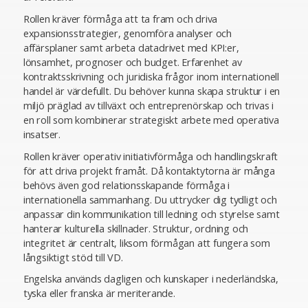
Rollen kräver förmåga att ta fram och driva
expansionsstrategier, genomföra analyser och
affärsplaner samt arbeta datadrivet med KPI:er,
lönsamhet, prognoser och budget. Erfarenhet av
kontraktsskrivning och juridiska frågor inom internationell
handel är värdefullt. Du behöver kunna skapa struktur i en
miljö präglad av tillväxt och entreprenörskap och trivas i
en roll som kombinerar strategiskt arbete med operativa
insatser.
Rollen kräver operativ initiativförmåga och handlingskraft
för att driva projekt framåt. Då kontaktytorna är många
behövs även god relationsskapande förmåga i
internationella sammanhang. Du uttrycker dig tydligt och
anpassar din kommunikation till ledning och styrelse samt
hanterar kulturella skillnader. Struktur, ordning och
integritet är centralt, liksom förmågan att fungera som
långsiktigt stöd till VD.
Engelska används dagligen och kunskaper i nederländska,
tyska eller franska är meriterande.