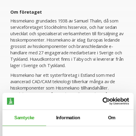
Om företaget
Hissmekano grundades 1938 av Samuel Thalin, då som
serviceföretaget Stockholms hisservice, och har sedan
utvecklat och specialiserat verksamheten till försäljning av
hisskomponenter. Hissmekano är idag Europas ledande
grossist av hisskomponenter och branschledande e-
handlare med 27 engagerade medarbetare i Sverige och
Tyskland. Huvudkontoret finns i Täby och vi levererar från
lager i Sverige och Tyskland.
Hissmekano har ett systerföretag i Estland som med
avancerad CAD/CAM teknologi tillverkar många av de
hisskomponenter som Hissmekano tillhandahåller.
Produkter som är svåra att hitta eller som har gått ur
produktion hos andra kan Hissmekano på kort tid
nyproducera i Estland givet ett tillräckligt stort behov på
marknaden.
Samtycke
Information
Om
Hissmekano har även ett stort nätverk av leverantörer
och målsättningen att alltid kunna tillhandahålla samtliga
produkter som våra kunder behöver för sina hissar, från